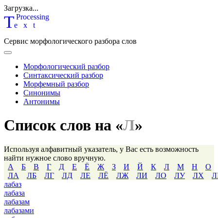
Загрузка...
T
P
rocessing
ext
Сервис морфологического разбора слов
Морфологический разбор
Синтаксический разбор
Морфемный разбор
Синонимы
Антонимы
Список слов на «
Л
»
Используя алфавитный указатель, у Вас есть возможность
найти нужное слово вручную.
А
Б
В
Г
Д
Е
Ё
Ж
З
И
Й
К
Л
М
Н
О
ЛА
ЛБ
ЛГ
ЛД
ЛЕ
ЛЁ
ЛЖ
ЛИ
ЛО
ЛУ
ЛХ
Л
лабаз
лабаза
лабазам
лабазами