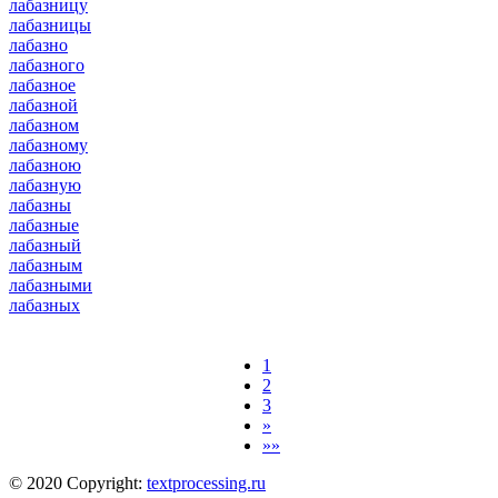
лабазницу
лабазницы
лабазно
лабазного
лабазное
лабазной
лабазном
лабазному
лабазною
лабазную
лабазны
лабазные
лабазный
лабазным
лабазными
лабазных
1
2
3
»
»»
© 2020 Copyright:
textprocessing.ru