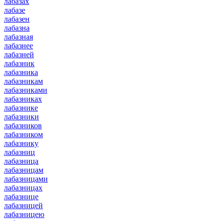
лабазах
лабазе
лабазен
лабазна
лабазная
лабазнее
лабазней
лабазник
лабазника
лабазникам
лабазниками
лабазниках
лабазнике
лабазники
лабазников
лабазником
лабазнику
лабазниц
лабазница
лабазницам
лабазницами
лабазницах
лабазнице
лабазницей
лабазницею