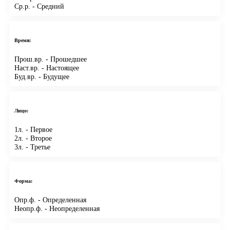
Ср.р.
- Средний
Время:
Прош.вр.
- Прошедшее
Наст.вр.
- Настоящее
Буд.вр.
- Будущее
Лицо:
1л.
- Первое
2л.
- Второе
3л.
- Третье
Форма:
Опр.ф.
- Определенная
Неопр.ф.
- Неопределенная