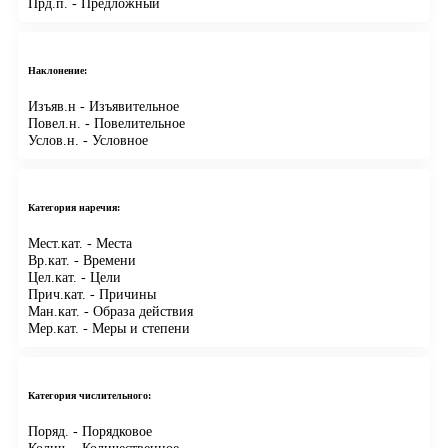
Прд.п.
- Предложный
Наклонение:
Изъяв.н
- Изъявительное
Повел.н.
- Повелительное
Услов.н.
- Условное
Категория наречия:
Мест.кат.
- Места
Вр.кат.
- Времени
Цел.кат.
- Цели
Прич.кат.
- Причины
Ман.кат.
- Образа действия
Мер.кат.
- Меры и степени
Категория числительного:
Поряд.
- Порядковое