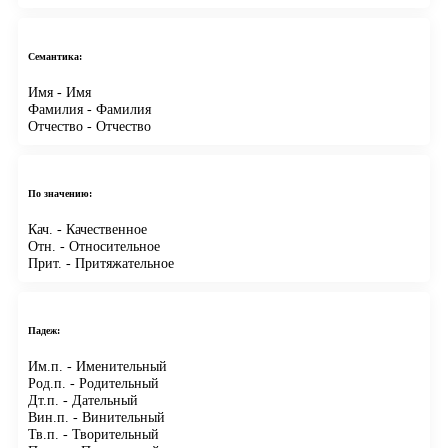
Семантика:
Имя
- Имя
Фамилия
- Фамилия
Отчество
- Отчество
По значению:
Кач.
- Качественное
Отн.
- Относительное
Прит.
- Притяжательное
Падеж:
Им.п.
- Именительный
Род.п.
- Родительный
Дт.п.
- Дательный
Вин.п.
- Винительный
Тв.п.
- Творительный