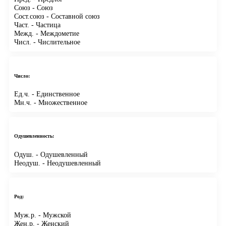
Союз
- Союз
Сост.союз
- Составной союз
Част.
- Частица
Межд.
- Междометие
Числ.
- Числительное
Число:
Ед.ч.
- Единственное
Мн.ч.
- Множественное
Одушевленность:
Одуш.
- Одушевленный
Неодуш.
- Неодушевленный
Род:
Муж.р.
- Мужской
Жен.р.
- Женский