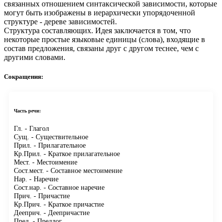
связанных отношением синтаксической зависимости, которые
могут быть изображены в иерархически упорядоченной
структуре - дереве зависимостей.
Структура составляющих.
Идея заключается в том, что
некоторые простые языковые единицы (слова), входящие в
состав предложения, связаны друг с другом теснее, чем с
другими словами.
Сокращения:
Часть речи:
Гл.
- Глагол
Сущ.
- Существительное
Прил.
- Прилагательное
Кр.Прил.
- Краткое прилагательное
Мест.
- Местоимение
Сост.мест.
- Составное местоимение
Нар.
- Наречие
Сост.нар.
- Составное наречие
Прич.
- Причастие
Кр.Прич.
- Краткое причастие
Дееприч.
- Деепричастие
Пред.
- Предлог