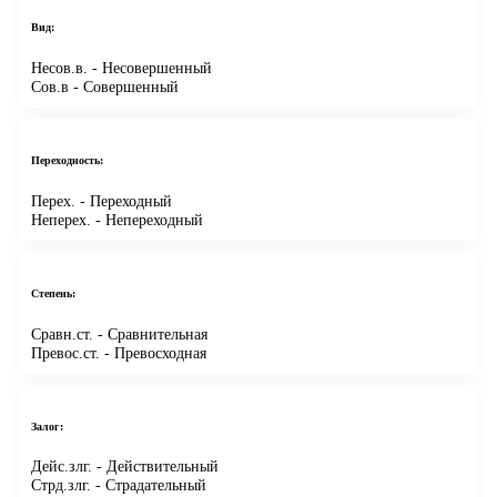
Вид:
Несов.в.
- Несовершенный
Сов.в
- Совершенный
Переходность:
Перех.
- Переходный
Неперех.
- Непереходный
Степень:
Сравн.ст.
- Сравнительная
Превос.ст.
- Превосходная
Залог:
Дейс.злг.
- Действительный
Стрд.злг.
- Страдательный