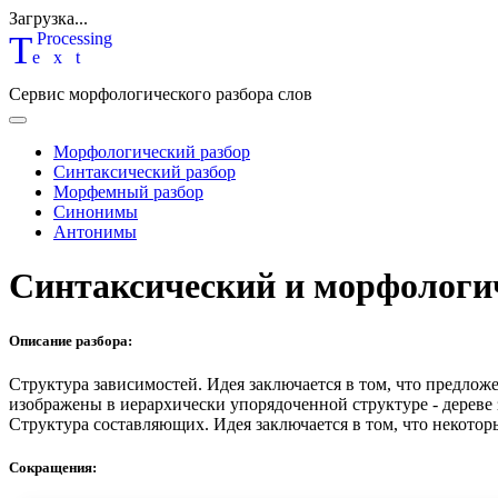
Загрузка...
T
P
rocessing
ext
Сервис морфологического разбора слов
Морфологический разбор
Синтаксический разбор
Морфемный разбор
Синонимы
Антонимы
Синтаксический и морфологи
Описание разбора:
Структура зависимостей.
Идея заключается в том, что предлож
изображены в иерархически упорядоченной структуре - дереве
Структура составляющих.
Идея заключается в том, что некотор
Сокращения: