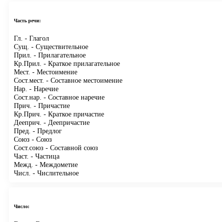
Часть речи:
Гл.
- Глагол
Сущ.
- Существительное
Прил.
- Прилагательное
Кр.Прил.
- Краткое прилагательное
Мест.
- Местоимение
Сост.мест.
- Составное местоимение
Нар.
- Наречие
Сост.нар.
- Составное наречие
Прич.
- Причастие
Кр.Прич.
- Краткое причастие
Дееприч.
- Деепричастие
Пред.
- Предлог
Союз
- Союз
Сост.союз
- Составной союз
Част.
- Частица
Межд.
- Междометие
Числ.
- Числительное
Число: