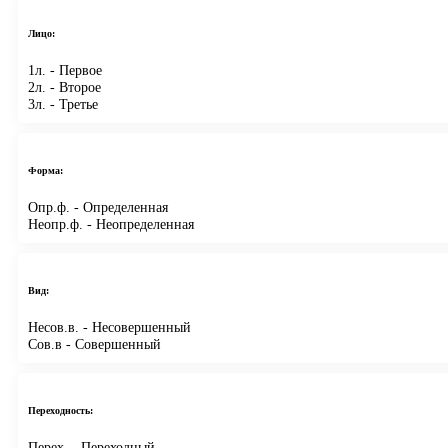
Лицо:
1л.
- Первое
2л.
- Второе
3л.
- Третье
Форма:
Опр.ф.
- Определенная
Неопр.ф.
- Неопределенная
Вид:
Несов.в.
- Несовершенный
Сов.в
- Совершенный
Переходность:
Перех.
- Переходный