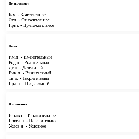
По значению:
Кач.
- Качественное
Отн.
- Относительное
Прит.
- Притяжательное
Падеж:
Им.п.
- Именительный
Род.п.
- Родительный
Дт.п.
- Дательный
Вин.п.
- Винительный
Тв.п.
- Творительный
Прд.п.
- Предложный
Наклонение:
Изъяв.н
- Изъявительное
Повел.н.
- Повелительное
Услов.н.
- Условное