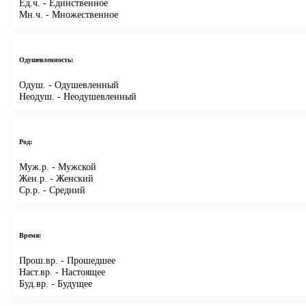
Ед.ч.
- Единственное
Мн.ч.
- Множественное
Одушевленность:
Одуш.
- Одушевленный
Неодуш.
- Неодушевленный
Род:
Муж.р.
- Мужской
Жен.р.
- Женский
Ср.р.
- Средний
Время:
Прош.вр.
- Прошедшее
Наст.вр.
- Настоящее
Буд.вр.
- Будущее