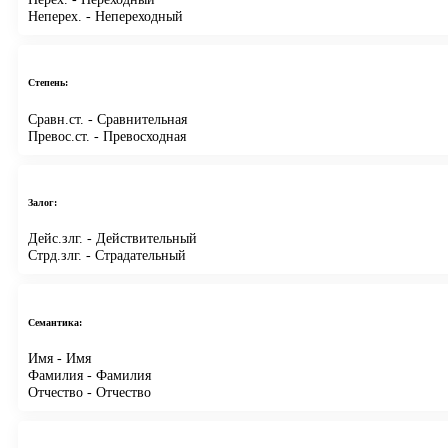
Неперех.
- Непереходный
Степень:
Сравн.ст.
- Сравнительная
Превос.ст.
- Превосходная
Залог:
Дейс.злг.
- Действительный
Стрд.злг.
- Страдательный
Семантика:
Имя
- Имя
Фамилия
- Фамилия
Отчество
- Отчество