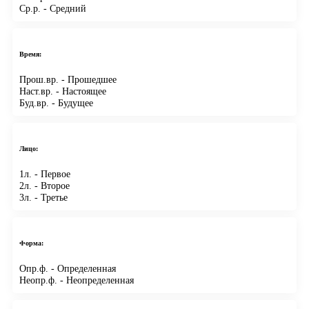
Ср.р.
- Средний
Время:
Прош.вр.
- Прошедшее
Наст.вр.
- Настоящее
Буд.вр.
- Будущее
Лицо:
1л.
- Первое
2л.
- Второе
3л.
- Третье
Форма:
Опр.ф.
- Определенная
Неопр.ф.
- Неопределенная