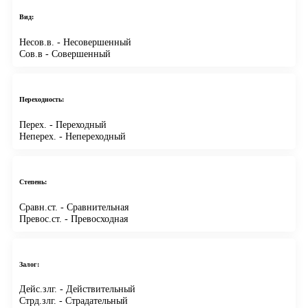
Вид:
Несов.в.
- Несовершенный
Сов.в
- Совершенный
Переходность:
Перех.
- Переходный
Неперех.
- Непереходный
Степень:
Сравн.ст.
- Сравнительная
Превос.ст.
- Превосходная
Залог:
Дейс.злг.
- Действительный
Стрд.злг.
- Страдательный