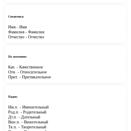
Семантика:
Имя
- Имя
Фамилия
- Фамилия
Отчество
- Отчество
По значению:
Кач.
- Качественное
Отн.
- Относительное
Прит.
- Притяжательное
Падеж:
Им.п.
- Именительный
Род.п.
- Родительный
Дт.п.
- Дательный
Вин.п.
- Винительный
Тв.п.
- Творительный