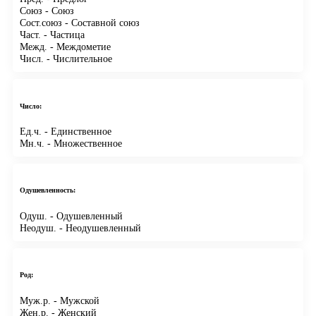
Союз
- Союз
Сост.союз
- Составной союз
Част.
- Частица
Межд.
- Междометие
Числ.
- Числительное
Число:
Ед.ч.
- Единственное
Мн.ч.
- Множественное
Одушевленность:
Одуш.
- Одушевленный
Неодуш.
- Неодушевленный
Род:
Муж.р.
- Мужской
Жен.р.
- Женский