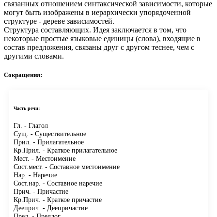
связанных отношением синтаксической зависимости, которые
могут быть изображены в иерархически упорядоченной
структуре - дереве зависимостей.
Структура составляющих.
Идея заключается в том, что
некоторые простые языковые единицы (слова), входящие в
состав предложения, связаны друг с другом теснее, чем с
другими словами.
Сокращения:
Часть речи:
Гл.
- Глагол
Сущ.
- Существительное
Прил.
- Прилагательное
Кр.Прил.
- Краткое прилагательное
Мест.
- Местоимение
Сост.мест.
- Составное местоимение
Нар.
- Наречие
Сост.нар.
- Составное наречие
Прич.
- Причастие
Кр.Прич.
- Краткое причастие
Дееприч.
- Деепричастие
Пред.
- Предлог