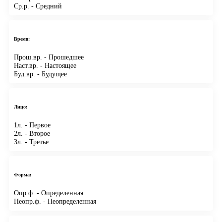
Ср.р.
- Средний
Время:
Прош.вр.
- Прошедшее
Наст.вр.
- Настоящее
Буд.вр.
- Будущее
Лицо:
1л.
- Первое
2л.
- Второе
3л.
- Третье
Форма:
Опр.ф.
- Определенная
Неопр.ф.
- Неопределенная