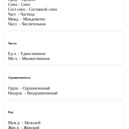
Союз
- Союз
Сост.союз
- Составной союз
Част.
- Частица
Межд.
- Междометие
Числ.
- Числительное
Число:
Ед.ч.
- Единственное
Мн.ч.
- Множественное
Одушевленность:
Одуш.
- Одушевленный
Неодуш.
- Неодушевленный
Род:
Муж.р.
- Мужской
Жен.р.
- Женский