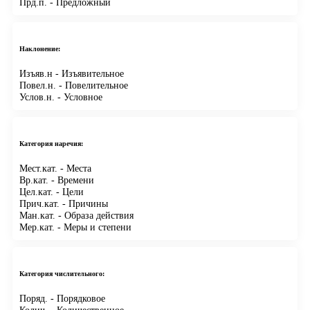
Прд.п.
- Предложный
Наклонение:
Изъяв.н
- Изъявительное
Повел.н.
- Повелительное
Услов.н.
- Условное
Категория наречия:
Мест.кат.
- Места
Вр.кат.
- Времени
Цел.кат.
- Цели
Прич.кат.
- Причины
Ман.кат.
- Образа действия
Мер.кат.
- Меры и степени
Категория числительного:
Поряд.
- Порядковое