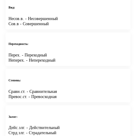
Вид:
Несов.в.
- Несовершенный
Сов.в
- Совершенный
Переходность:
Перех.
- Переходный
Неперех.
- Непереходный
Степень:
Сравн.ст.
- Сравнительная
Превос.ст.
- Превосходная
Залог:
Дейс.злг.
- Действительный
Стрд.злг.
- Страдательный