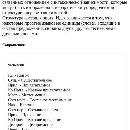
связанных отношением синтаксической зависимости, которые
могут быть изображены в иерархически упорядоченной
структуре - дереве зависимостей.
Структура составляющих.
Идея заключается в том, что
некоторые простые языковые единицы (слова), входящие в
состав предложения, связаны друг с другом теснее, чем с
другими словами.
Сокращения:
Часть речи:
Гл.
- Глагол
Сущ.
- Существительное
Прил.
- Прилагательное
Кр.Прил.
- Краткое прилагательное
Мест.
- Местоимение
Сост.мест.
- Составное местоимение
Нар.
- Наречие
Сост.нар.
- Составное наречие
Прич.
- Причастие
Кр.Прич.
- Краткое причастие
Дееприч.
- Деепричастие
Пред.
- Предлог