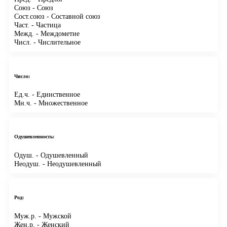
Союз
- Союз
Сост.союз
- Составной союз
Част.
- Частица
Межд.
- Междометие
Числ.
- Числительное
Число:
Ед.ч.
- Единственное
Мн.ч.
- Множественное
Одушевленность:
Одуш.
- Одушевленный
Неодуш.
- Неодушевленный
Род:
Муж.р.
- Мужской
Жен.р.
- Женский