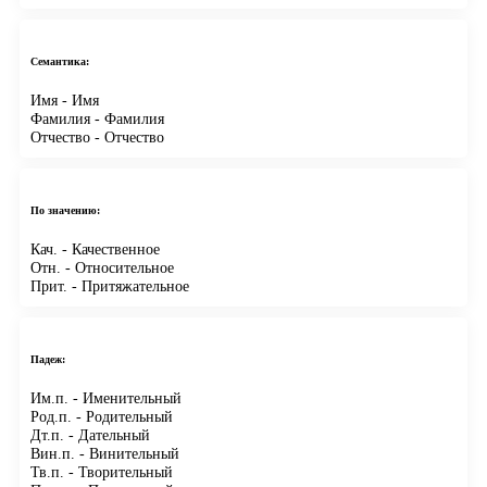
Семантика:
Имя
- Имя
Фамилия
- Фамилия
Отчество
- Отчество
По значению:
Кач.
- Качественное
Отн.
- Относительное
Прит.
- Притяжательное
Падеж:
Им.п.
- Именительный
Род.п.
- Родительный
Дт.п.
- Дательный
Вин.п.
- Винительный
Тв.п.
- Творительный