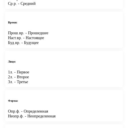
Ср.р.
- Средний
Время:
Прош.вр.
- Прошедшее
Наст.вр.
- Настоящее
Буд.вр.
- Будущее
Лицо:
1л.
- Первое
2л.
- Второе
3л.
- Третье
Форма:
Опр.ф.
- Определенная
Неопр.ф.
- Неопределенная