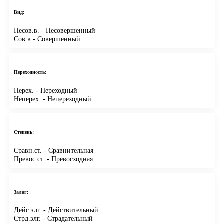
Вид:
Несов.в.
- Несовершенный
Сов.в
- Совершенный
Переходность:
Перех.
- Переходный
Неперех.
- Непереходный
Степень:
Сравн.ст.
- Сравнительная
Превос.ст.
- Превосходная
Залог:
Дейс.злг.
- Действительный
Стрд.злг.
- Страдательный