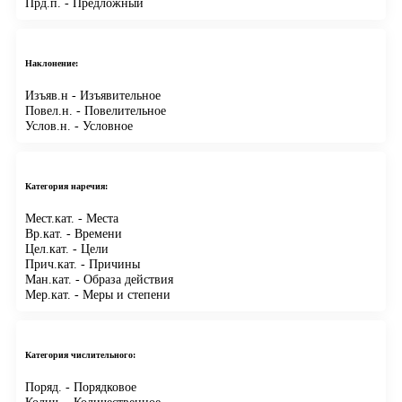
Прд.п.
- Предложный
Наклонение:
Изъяв.н
- Изъявительное
Повел.н.
- Повелительное
Услов.н.
- Условное
Категория наречия:
Мест.кат.
- Места
Вр.кат.
- Времени
Цел.кат.
- Цели
Прич.кат.
- Причины
Ман.кат.
- Образа действия
Мер.кат.
- Меры и степени
Категория числительного:
Поряд.
- Порядковое