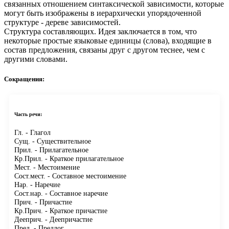
связанных отношением синтаксической зависимости, которые
могут быть изображены в иерархически упорядоченной
структуре - дереве зависимостей.
Структура составляющих.
Идея заключается в том, что
некоторые простые языковые единицы (слова), входящие в
состав предложения, связаны друг с другом теснее, чем с
другими словами.
Сокращения:
Часть речи:
Гл.
- Глагол
Сущ.
- Существительное
Прил.
- Прилагательное
Кр.Прил.
- Краткое прилагательное
Мест.
- Местоимение
Сост.мест.
- Составное местоимение
Нар.
- Наречие
Сост.нар.
- Составное наречие
Прич.
- Причастие
Кр.Прич.
- Краткое причастие
Дееприч.
- Деепричастие
Пред.
- Предлог