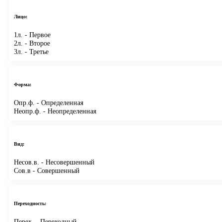
Лицо:
1л.
- Первое
2л.
- Второе
3л.
- Третье
Форма:
Опр.ф.
- Определенная
Неопр.ф.
- Неопределенная
Вид:
Несов.в.
- Несовершенный
Сов.в
- Совершенный
Переходность:
Перех.
- Переходный