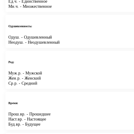
Ед.ч.
- Единственное
Мн.ч.
- Множественное
Одушевленность:
Одуш.
- Одушевленный
Неодуш.
- Неодушевленный
Род:
Муж.р.
- Мужской
Жен.р.
- Женский
Ср.р.
- Средний
Время:
Прош.вр.
- Прошедшее
Наст.вр.
- Настоящее
Буд.вр.
- Будущее