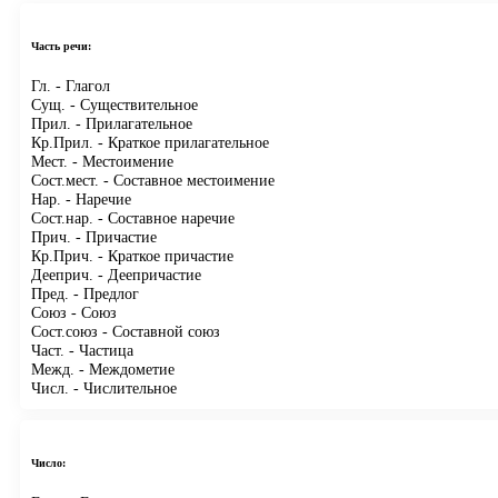
Часть речи:
Гл.
- Глагол
Сущ.
- Существительное
Прил.
- Прилагательное
Кр.Прил.
- Краткое прилагательное
Мест.
- Местоимение
Сост.мест.
- Составное местоимение
Нар.
- Наречие
Сост.нар.
- Составное наречие
Прич.
- Причастие
Кр.Прич.
- Краткое причастие
Дееприч.
- Деепричастие
Пред.
- Предлог
Союз
- Союз
Сост.союз
- Составной союз
Част.
- Частица
Межд.
- Междометие
Числ.
- Числительное
Число: