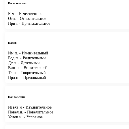
По значению:
Кач.
- Качественное
Отн.
- Относительное
Прит.
- Притяжательное
Падеж:
Им.п.
- Именительный
Род.п.
- Родительный
Дт.п.
- Дательный
Вин.п.
- Винительный
Тв.п.
- Творительный
Прд.п.
- Предложный
Наклонение:
Изъяв.н
- Изъявительное
Повел.н.
- Повелительное
Услов.н.
- Условное