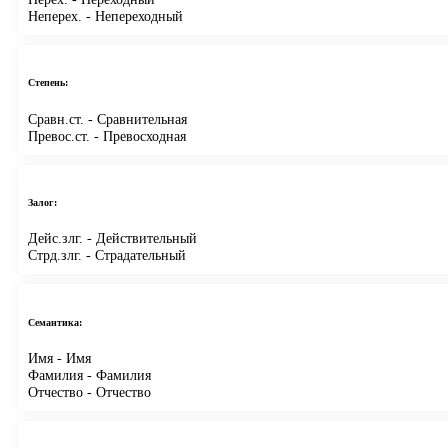
Неперех.
- Непереходный
Степень:
Сравн.ст.
- Сравнительная
Превос.ст.
- Превосходная
Залог:
Дейс.злг.
- Действительный
Стрд.злг.
- Страдательный
Семантика:
Имя
- Имя
Фамилия
- Фамилия
Отчество
- Отчество