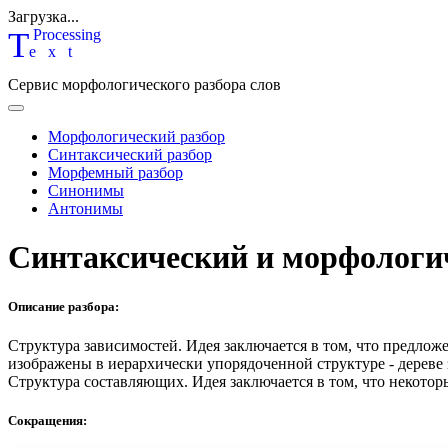
Загрузка...
T
P
rocessing
ext
Сервис морфологического разбора слов
Морфологический разбор
Синтаксический разбор
Морфемный разбор
Синонимы
Антонимы
Синтаксический и морфологи
Описание разбора:
Структура зависимостей.
Идея заключается в том, что предлож
изображены в иерархически упорядоченной структуре - дереве
Структура составляющих.
Идея заключается в том, что некотор
Сокращения: