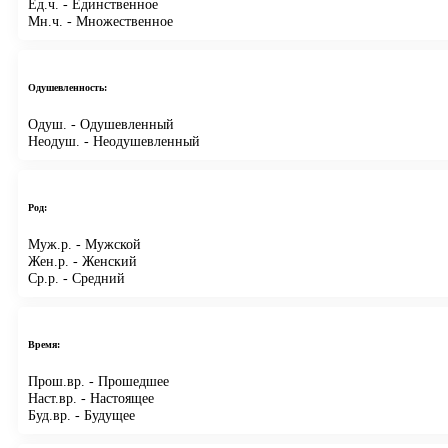
Ед.ч.
- Единственное
Мн.ч.
- Множественное
Одушевленность:
Одуш.
- Одушевленный
Неодуш.
- Неодушевленный
Род:
Муж.р.
- Мужской
Жен.р.
- Женский
Ср.р.
- Средний
Время:
Прош.вр.
- Прошедшее
Наст.вр.
- Настоящее
Буд.вр.
- Будущее