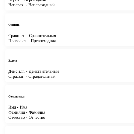
Неперех.
- Непереходный
Степень:
Сравн.ст.
- Сравнительная
Превос.ст.
- Превосходная
Залог:
Дейс.злг.
- Действительный
Стрд.злг.
- Страдательный
Семантика:
Имя
- Имя
Фамилия
- Фамилия
Отчество
- Отчество