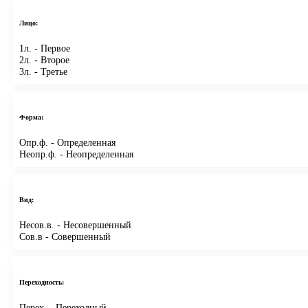
Лицо:
1л.
- Первое
2л.
- Второе
3л.
- Третье
Форма:
Опр.ф.
- Определенная
Неопр.ф.
- Неопределенная
Вид:
Несов.в.
- Несовершенный
Сов.в
- Совершенный
Переходность:
Перех.
- Переходный