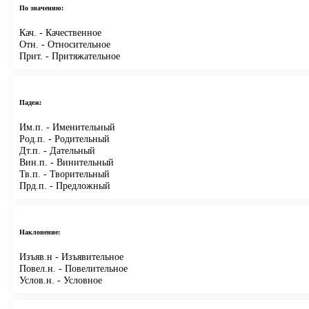
По значению:
Кач.
- Качественное
Отн.
- Относительное
Прит.
- Притяжательное
Падеж:
Им.п.
- Именительный
Род.п.
- Родительный
Дт.п.
- Дательный
Вин.п.
- Винительный
Тв.п.
- Творительный
Прд.п.
- Предложный
Наклонение:
Изъяв.н
- Изъявительное
Повел.н.
- Повелительное
Услов.н.
- Условное