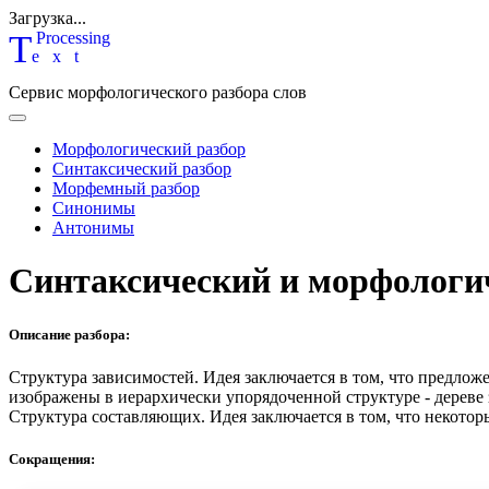
Загрузка...
T
P
rocessing
ext
Сервис морфологического разбора слов
Морфологический разбор
Синтаксический разбор
Морфемный разбор
Синонимы
Антонимы
Синтаксический и морфологи
Описание разбора:
Структура зависимостей.
Идея заключается в том, что предлож
изображены в иерархически упорядоченной структуре - дереве
Структура составляющих.
Идея заключается в том, что некотор
Сокращения: