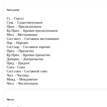
Часть речи:
Гл.
- Глагол
Сущ.
- Существительное
Прил.
- Прилагательное
Кр.Прил.
- Краткое прилагательное
Мест.
- Местоимение
Сост.мест.
- Составное местоимение
Нар.
- Наречие
Сост.нар.
- Составное наречие
Прич.
- Причастие
Кр.Прич.
- Краткое причастие
Дееприч.
- Деепричастие
Пред.
- Предлог
Союз
- Союз
Сост.союз
- Составной союз
Част.
- Частица
Межд.
- Междометие
Числ.
- Числительное
Число: