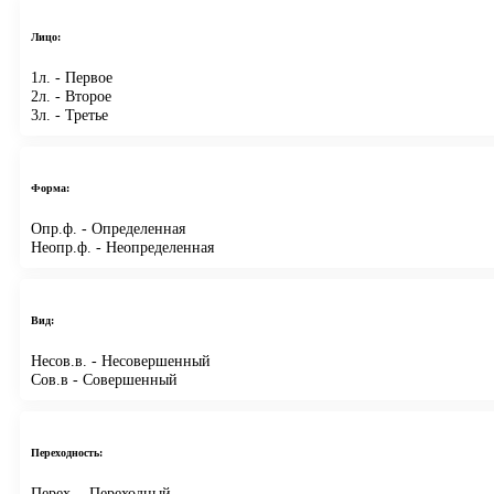
Лицо:
1л.
- Первое
2л.
- Второе
3л.
- Третье
Форма:
Опр.ф.
- Определенная
Неопр.ф.
- Неопределенная
Вид:
Несов.в.
- Несовершенный
Сов.в
- Совершенный
Переходность:
Перех.
- Переходный