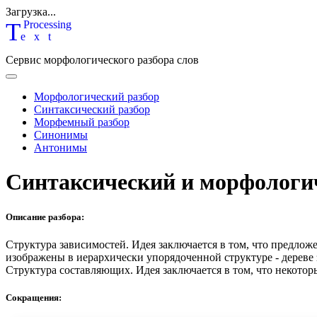
Загрузка...
T
P
rocessing
ext
Сервис морфологического разбора слов
Морфологический разбор
Синтаксический разбор
Морфемный разбор
Синонимы
Антонимы
Синтаксический и морфологи
Описание разбора:
Структура зависимостей.
Идея заключается в том, что предлож
изображены в иерархически упорядоченной структуре - дереве
Структура составляющих.
Идея заключается в том, что некотор
Сокращения: