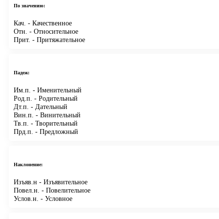
По значению:
Кач.
- Качественное
Отн.
- Относительное
Прит.
- Притяжательное
Падеж:
Им.п.
- Именительный
Род.п.
- Родительный
Дт.п.
- Дательный
Вин.п.
- Винительный
Тв.п.
- Творительный
Прд.п.
- Предложный
Наклонение:
Изъяв.н
- Изъявительное
Повел.н.
- Повелительное
Услов.н.
- Условное