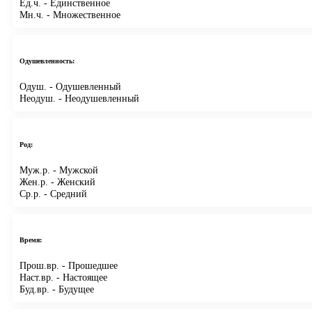
Ед.ч.
- Единственное
Мн.ч.
- Множественное
Одушевленность:
Одуш.
- Одушевленный
Неодуш.
- Неодушевленный
Род:
Муж.р.
- Мужской
Жен.р.
- Женский
Ср.р.
- Средний
Время:
Прош.вр.
- Прошедшее
Наст.вр.
- Настоящее
Буд.вр.
- Будущее