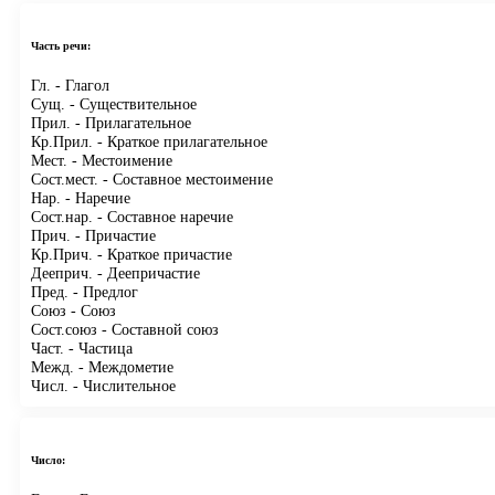
Часть речи:
Гл.
- Глагол
Сущ.
- Существительное
Прил.
- Прилагательное
Кр.Прил.
- Краткое прилагательное
Мест.
- Местоимение
Сост.мест.
- Составное местоимение
Нар.
- Наречие
Сост.нар.
- Составное наречие
Прич.
- Причастие
Кр.Прич.
- Краткое причастие
Дееприч.
- Деепричастие
Пред.
- Предлог
Союз
- Союз
Сост.союз
- Составной союз
Част.
- Частица
Межд.
- Междометие
Числ.
- Числительное
Число: