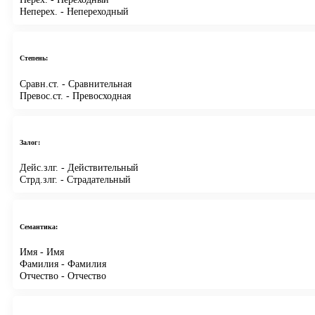
Неперех.
- Непереходный
Степень:
Сравн.ст.
- Сравнительная
Превос.ст.
- Превосходная
Залог:
Дейс.злг.
- Действительный
Стрд.злг.
- Страдательный
Семантика:
Имя
- Имя
Фамилия
- Фамилия
Отчество
- Отчество