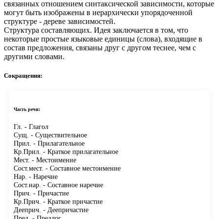
связанных отношением синтаксической зависимости, которые
могут быть изображены в иерархически упорядоченной
структуре - дереве зависимостей.
Структура составляющих.
Идея заключается в том, что
некоторые простые языковые единицы (слова), входящие в
состав предложения, связаны друг с другом теснее, чем с
другими словами.
Сокращения:
Часть речи:
Гл.
- Глагол
Сущ.
- Существительное
Прил.
- Прилагательное
Кр.Прил.
- Краткое прилагательное
Мест.
- Местоимение
Сост.мест.
- Составное местоимение
Нар.
- Наречие
Сост.нар.
- Составное наречие
Прич.
- Причастие
Кр.Прич.
- Краткое причастие
Дееприч.
- Деепричастие
Пред.
- Предлог