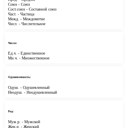
Союз
- Союз
Сост.союз
- Составной союз
Част.
- Частица
Межд.
- Междометие
Числ.
- Числительное
Число:
Ед.ч.
- Единственное
Мн.ч.
- Множественное
Одушевленность:
Одуш.
- Одушевленный
Неодуш.
- Неодушевленный
Род:
Муж.р.
- Мужской
Жен.р.
- Женский