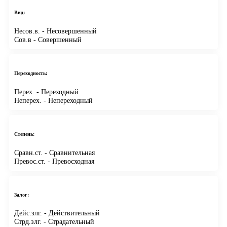
Вид:
Несов.в.
- Несовершенный
Сов.в
- Совершенный
Переходность:
Перех.
- Переходный
Неперех.
- Непереходный
Степень:
Сравн.ст.
- Сравнительная
Превос.ст.
- Превосходная
Залог:
Дейс.злг.
- Действительный
Стрд.злг.
- Страдательный