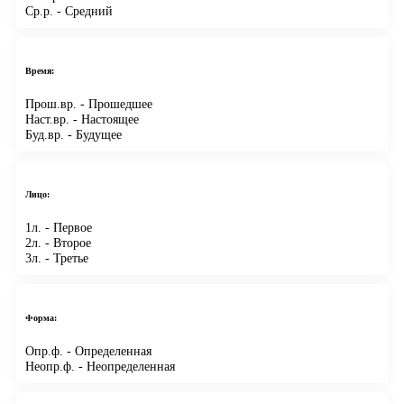
Ср.р.
- Средний
Время:
Прош.вр.
- Прошедшее
Наст.вр.
- Настоящее
Буд.вр.
- Будущее
Лицо:
1л.
- Первое
2л.
- Второе
3л.
- Третье
Форма:
Опр.ф.
- Определенная
Неопр.ф.
- Неопределенная