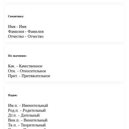
Семантика:
Имя
- Имя
Фамилия
- Фамилия
Отчество
- Отчество
По значению:
Кач.
- Качественное
Отн.
- Относительное
Прит.
- Притяжательное
Падеж:
Им.п.
- Именительный
Род.п.
- Родительный
Дт.п.
- Дательный
Вин.п.
- Винительный
Тв.п.
- Творительный