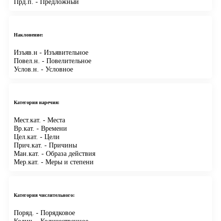
Прд.п.
- Предложный
Наклонение:
Изъяв.н
- Изъявительное
Повел.н.
- Повелительное
Услов.н.
- Условное
Категория наречия:
Мест.кат.
- Места
Вр.кат.
- Времени
Цел.кат.
- Цели
Прич.кат.
- Причины
Ман.кат.
- Образа действия
Мер.кат.
- Меры и степени
Категория числительного:
Поряд.
- Порядковое