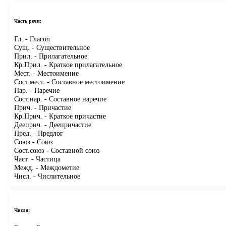
Часть речи:
Гл.
- Глагол
Сущ.
- Существительное
Прил.
- Прилагательное
Кр.Прил.
- Краткое прилагательное
Мест.
- Местоимение
Сост.мест.
- Составное местоимение
Нар.
- Наречие
Сост.нар.
- Составное наречие
Прич.
- Причастие
Кр.Прич.
- Краткое причастие
Дееприч.
- Деепричастие
Пред.
- Предлог
Союз
- Союз
Сост.союз
- Составной союз
Част.
- Частица
Межд.
- Междометие
Числ.
- Числительное
Число: