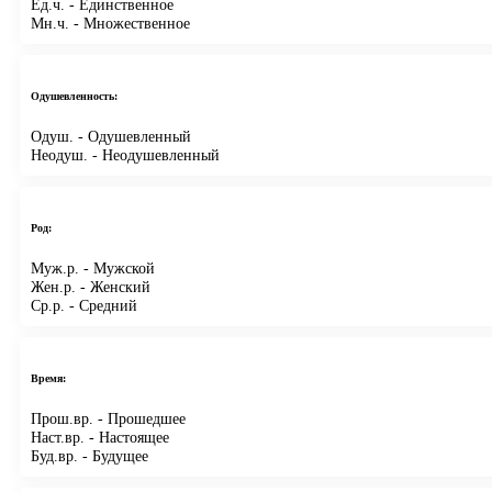
Ед.ч.
- Единственное
Мн.ч.
- Множественное
Одушевленность:
Одуш.
- Одушевленный
Неодуш.
- Неодушевленный
Род:
Муж.р.
- Мужской
Жен.р.
- Женский
Ср.р.
- Средний
Время:
Прош.вр.
- Прошедшее
Наст.вр.
- Настоящее
Буд.вр.
- Будущее