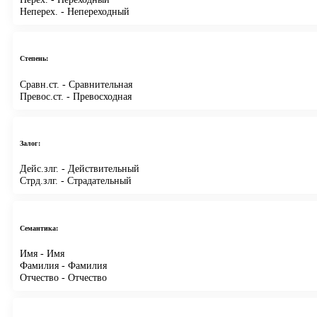
Неперех.
- Непереходный
Степень:
Сравн.ст.
- Сравнительная
Превос.ст.
- Превосходная
Залог:
Дейс.злг.
- Действительный
Стрд.злг.
- Страдательный
Семантика:
Имя
- Имя
Фамилия
- Фамилия
Отчество
- Отчество