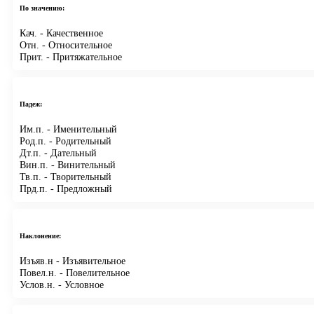
По значению:
Кач.
- Качественное
Отн.
- Относительное
Прит.
- Притяжательное
Падеж:
Им.п.
- Именительный
Род.п.
- Родительный
Дт.п.
- Дательный
Вин.п.
- Винительный
Тв.п.
- Творительный
Прд.п.
- Предложный
Наклонение:
Изъяв.н
- Изъявительное
Повел.н.
- Повелительное
Услов.н.
- Условное