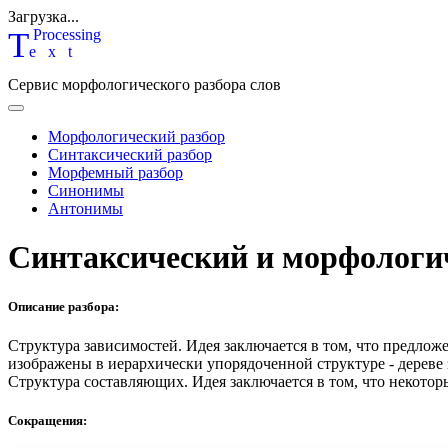
Загрузка...
T
P
rocessing
ext
Сервис морфологического разбора слов
Морфологический разбор
Синтаксический разбор
Морфемный разбор
Синонимы
Антонимы
Синтаксический и морфологи
Описание разбора:
Структура зависимостей.
Идея заключается в том, что предлож
изображены в иерархически упорядоченной структуре - дереве
Структура составляющих.
Идея заключается в том, что некотор
Сокращения: