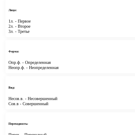
Лицо:
1л.
- Первое
2л.
- Второе
3л.
- Третье
Форма:
Опр.ф.
- Определенная
Неопр.ф.
- Неопределенная
Вид:
Несов.в.
- Несовершенный
Сов.в
- Совершенный
Переходность:
Перех.
- Переходный