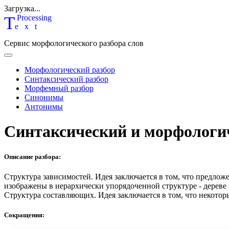
Загрузка...
T
P
rocessing
ext
Сервис морфологического разбора слов
Морфологический разбор
Синтаксический разбор
Морфемный разбор
Синонимы
Антонимы
Синтаксический и морфологи
Описание разбора:
Структура зависимостей.
Идея заключается в том, что предлож
изображены в иерархически упорядоченной структуре - дереве
Структура составляющих.
Идея заключается в том, что некотор
Сокращения: