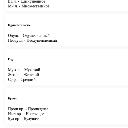
Ед.ч.
- Единственное
Мн.ч.
- Множественное
Одушевленность:
Одуш.
- Одушевленный
Неодуш.
- Неодушевленный
Род:
Муж.р.
- Мужской
Жен.р.
- Женский
Ср.р.
- Средний
Время:
Прош.вр.
- Прошедшее
Наст.вр.
- Настоящее
Буд.вр.
- Будущее