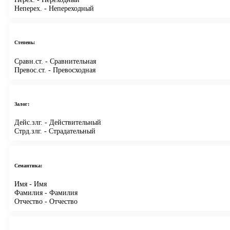
Неперех.
- Непереходный
Степень:
Сравн.ст.
- Сравнительная
Превос.ст.
- Превосходная
Залог:
Дейс.злг.
- Действительный
Стрд.злг.
- Страдательный
Семантика:
Имя
- Имя
Фамилия
- Фамилия
Отчество
- Отчество