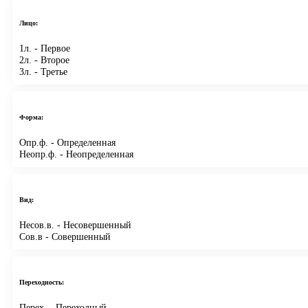
Лицо:
1л.
- Первое
2л.
- Второе
3л.
- Третье
Форма:
Опр.ф.
- Определенная
Неопр.ф.
- Неопределенная
Вид:
Несов.в.
- Несовершенный
Сов.в
- Совершенный
Переходность:
Перех.
- Переходный