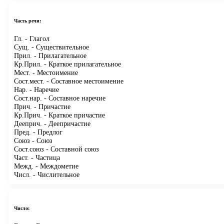
Часть речи:
Гл.
- Глагол
Сущ.
- Существительное
Прил.
- Прилагательное
Кр.Прил.
- Краткое прилагательное
Мест.
- Местоимение
Сост.мест.
- Составное местоимение
Нар.
- Наречие
Сост.нар.
- Составное наречие
Прич.
- Причастие
Кр.Прич.
- Краткое причастие
Дееприч.
- Деепричастие
Пред.
- Предлог
Союз
- Союз
Сост.союз
- Составной союз
Част.
- Частица
Межд.
- Междометие
Числ.
- Числительное
Число: