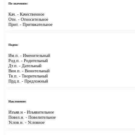
По значению:
Кач.
- Качественное
Отн.
- Относительное
Прит.
- Притяжательное
Падеж:
Им.п.
- Именительный
Род.п.
- Родительный
Дт.п.
- Дательный
Вин.п.
- Винительный
Тв.п.
- Творительный
Прд.п.
- Предложный
Наклонение:
Изъяв.н
- Изъявительное
Повел.н.
- Повелительное
Услов.н.
- Условное