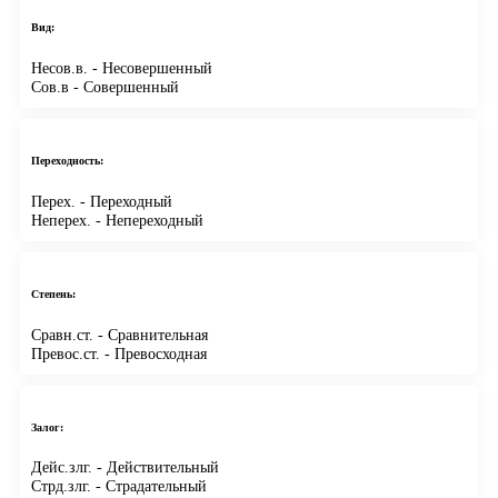
Вид:
Несов.в.
- Несовершенный
Сов.в
- Совершенный
Переходность:
Перех.
- Переходный
Неперех.
- Непереходный
Степень:
Сравн.ст.
- Сравнительная
Превос.ст.
- Превосходная
Залог:
Дейс.злг.
- Действительный
Стрд.злг.
- Страдательный