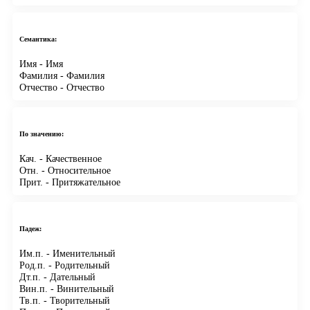
Семантика:
Имя
- Имя
Фамилия
- Фамилия
Отчество
- Отчество
По значению:
Кач.
- Качественное
Отн.
- Относительное
Прит.
- Притяжательное
Падеж:
Им.п.
- Именительный
Род.п.
- Родительный
Дт.п.
- Дательный
Вин.п.
- Винительный
Тв.п.
- Творительный