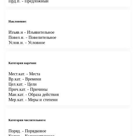
Прд.п.
- Предложный
Наклонение:
Изъяв.н
- Изъявительное
Повел.н.
- Повелительное
Услов.н.
- Условное
Категория наречия:
Мест.кат.
- Места
Вр.кат.
- Времени
Цел.кат.
- Цели
Прич.кат.
- Причины
Ман.кат.
- Образа действия
Мер.кат.
- Меры и степени
Категория числительного:
Поряд.
- Порядковое