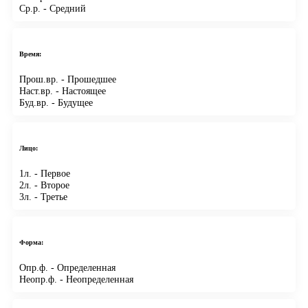
Ср.р.
- Средний
Время:
Прош.вр.
- Прошедшее
Наст.вр.
- Настоящее
Буд.вр.
- Будущее
Лицо:
1л.
- Первое
2л.
- Второе
3л.
- Третье
Форма:
Опр.ф.
- Определенная
Неопр.ф.
- Неопределенная