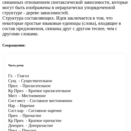
связанных отношением синтаксической зависимости, которые
могут быть изображены в иерархически упорядоченной
структуре - дереве зависимостей.
Структура составляющих.
Идея заключается в том, что
некоторые простые языковые единицы (слова), входящие в
состав предложения, связаны друг с другом теснее, чем с
другими словами.
Сокращения:
Часть речи:
Гл.
- Глагол
Сущ.
- Существительное
Прил.
- Прилагательное
Кр.Прил.
- Краткое прилагательное
Мест.
- Местоимение
Сост.мест.
- Составное местоимение
Нар.
- Наречие
Сост.нар.
- Составное наречие
Прич.
- Причастие
Кр.Прич.
- Краткое причастие
Дееприч.
- Деепричастие
Пред.
- Предлог