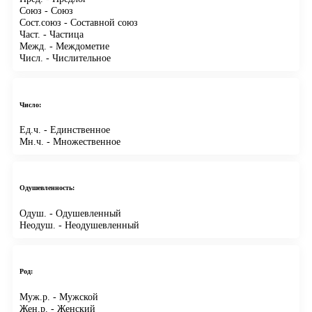
Союз
- Союз
Сост.союз
- Составной союз
Част.
- Частица
Межд.
- Междометие
Числ.
- Числительное
Число:
Ед.ч.
- Единственное
Мн.ч.
- Множественное
Одушевленность:
Одуш.
- Одушевленный
Неодуш.
- Неодушевленный
Род:
Муж.р.
- Мужской
Жен.р.
- Женский