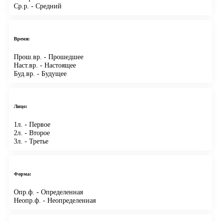
Ср.р.
- Средний
Время:
Прош.вр.
- Прошедшее
Наст.вр.
- Настоящее
Буд.вр.
- Будущее
Лицо:
1л.
- Первое
2л.
- Второе
3л.
- Третье
Форма:
Опр.ф.
- Определенная
Неопр.ф.
- Неопределенная