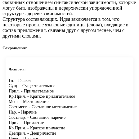
связанных отношением синтаксической зависимости, которые
могут быть изображены в иерархически упорядоченной
структуре - дереве зависимостей.
Структура составляющих.
Идея заключается в том, что
некоторые простые языковые единицы (слова), входящие в
состав предложения, связаны друг с другом теснее, чем с
другими словами.
Сокращения:
Часть речи:
Гл.
- Глагол
Сущ.
- Существительное
Прил.
- Прилагательное
Кр.Прил.
- Краткое прилагательное
Мест.
- Местоимение
Сост.мест.
- Составное местоимение
Нар.
- Наречие
Сост.нар.
- Составное наречие
Прич.
- Причастие
Кр.Прич.
- Краткое причастие
Дееприч.
- Деепричастие
Пред.
- Предлог