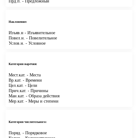
Прд.п.
- Предложный
Наклонение:
Изъяв.н
- Изъявительное
Повел.н.
- Повелительное
Услов.н.
- Условное
Категория наречия:
Мест.кат.
- Места
Вр.кат.
- Времени
Цел.кат.
- Цели
Прич.кат.
- Причины
Ман.кат.
- Образа действия
Мер.кат.
- Меры и степени
Категория числительного:
Поряд.
- Порядковое