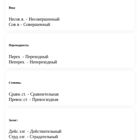
Вид:
Несов.в.
- Несовершенный
Сов.в
- Совершенный
Переходность:
Перех.
- Переходный
Неперех.
- Непереходный
Степень:
Сравн.ст.
- Сравнительная
Превос.ст.
- Превосходная
Залог:
Дейс.злг.
- Действительный
Стрд.злг.
- Страдательный