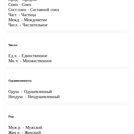
Союз
- Союз
Сост.союз
- Составной союз
Част.
- Частица
Межд.
- Междометие
Числ.
- Числительное
Число:
Ед.ч.
- Единственное
Мн.ч.
- Множественное
Одушевленность:
Одуш.
- Одушевленный
Неодуш.
- Неодушевленный
Род:
Муж.р.
- Мужской
Жен.р.
- Женский