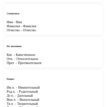
Семантика:
Имя
- Имя
Фамилия
- Фамилия
Отчество
- Отчество
По значению:
Кач.
- Качественное
Отн.
- Относительное
Прит.
- Притяжательное
Падеж:
Им.п.
- Именительный
Род.п.
- Родительный
Дт.п.
- Дательный
Вин.п.
- Винительный
Тв.п.
- Творительный