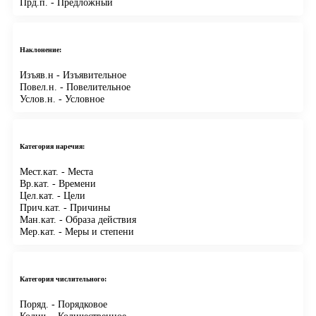
Прд.п.
- Предложный
Наклонение:
Изъяв.н
- Изъявительное
Повел.н.
- Повелительное
Услов.н.
- Условное
Категория наречия:
Мест.кат.
- Места
Вр.кат.
- Времени
Цел.кат.
- Цели
Прич.кат.
- Причины
Ман.кат.
- Образа действия
Мер.кат.
- Меры и степени
Категория числительного:
Поряд.
- Порядковое