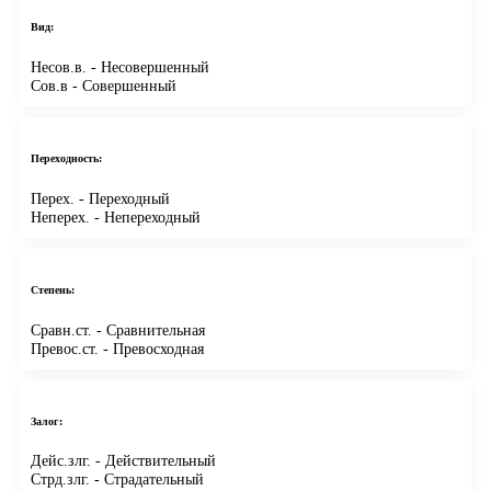
Вид:
Несов.в.
- Несовершенный
Сов.в
- Совершенный
Переходность:
Перех.
- Переходный
Неперех.
- Непереходный
Степень:
Сравн.ст.
- Сравнительная
Превос.ст.
- Превосходная
Залог:
Дейс.злг.
- Действительный
Стрд.злг.
- Страдательный