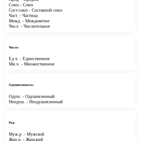
Союз
- Союз
Сост.союз
- Составной союз
Част.
- Частица
Межд.
- Междометие
Числ.
- Числительное
Число:
Ед.ч.
- Единственное
Мн.ч.
- Множественное
Одушевленность:
Одуш.
- Одушевленный
Неодуш.
- Неодушевленный
Род:
Муж.р.
- Мужской
Жен.р.
- Женский