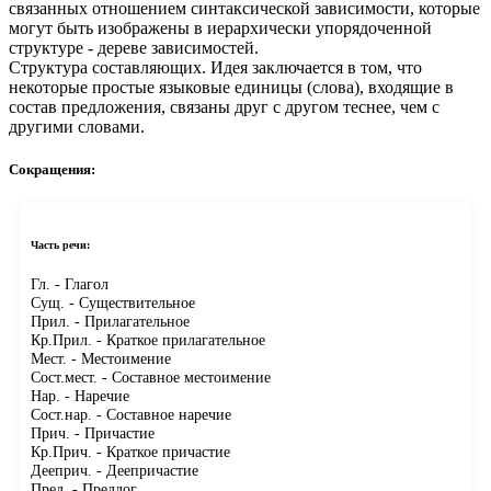
связанных отношением синтаксической зависимости, которые
могут быть изображены в иерархически упорядоченной
структуре - дереве зависимостей.
Структура составляющих.
Идея заключается в том, что
некоторые простые языковые единицы (слова), входящие в
состав предложения, связаны друг с другом теснее, чем с
другими словами.
Сокращения:
Часть речи:
Гл.
- Глагол
Сущ.
- Существительное
Прил.
- Прилагательное
Кр.Прил.
- Краткое прилагательное
Мест.
- Местоимение
Сост.мест.
- Составное местоимение
Нар.
- Наречие
Сост.нар.
- Составное наречие
Прич.
- Причастие
Кр.Прич.
- Краткое причастие
Дееприч.
- Деепричастие
Пред.
- Предлог