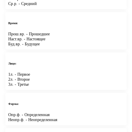
Ср.р.
- Средний
Время:
Прош.вр.
- Прошедшее
Наст.вр.
- Настоящее
Буд.вр.
- Будущее
Лицо:
1л.
- Первое
2л.
- Второе
3л.
- Третье
Форма:
Опр.ф.
- Определенная
Неопр.ф.
- Неопределенная