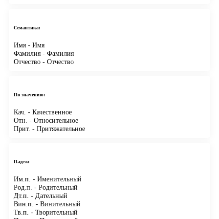
Семантика:
Имя
- Имя
Фамилия
- Фамилия
Отчество
- Отчество
По значению:
Кач.
- Качественное
Отн.
- Относительное
Прит.
- Притяжательное
Падеж:
Им.п.
- Именительный
Род.п.
- Родительный
Дт.п.
- Дательный
Вин.п.
- Винительный
Тв.п.
- Творительный