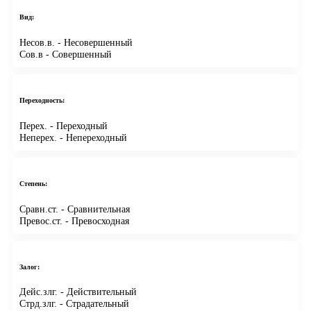
Вид:
Несов.в.
- Несовершенный
Сов.в
- Совершенный
Переходность:
Перех.
- Переходный
Неперех.
- Непереходный
Степень:
Сравн.ст.
- Сравнительная
Превос.ст.
- Превосходная
Залог:
Дейс.злг.
- Действительный
Стрд.злг.
- Страдательный