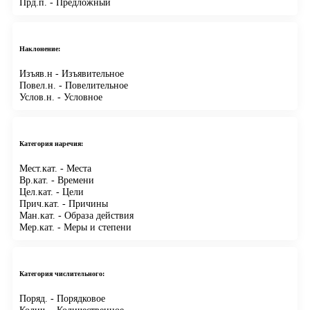
Прд.п.
- Предложный
Наклонение:
Изъяв.н
- Изъявительное
Повел.н.
- Повелительное
Услов.н.
- Условное
Категория наречия:
Мест.кат.
- Места
Вр.кат.
- Времени
Цел.кат.
- Цели
Прич.кат.
- Причины
Ман.кат.
- Образа действия
Мер.кат.
- Меры и степени
Категория числительного:
Поряд.
- Порядковое