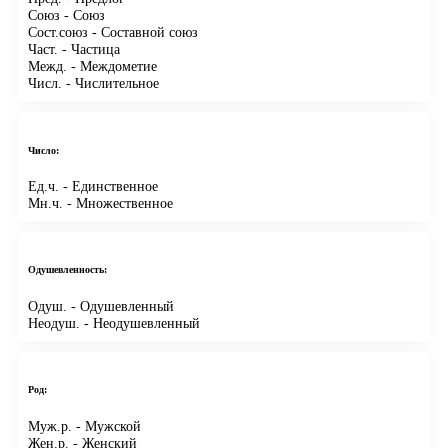
Союз
- Союз
Сост.союз
- Составной союз
Част.
- Частица
Межд.
- Междометие
Числ.
- Числительное
Число:
Ед.ч.
- Единственное
Мн.ч.
- Множественное
Одушевленность:
Одуш.
- Одушевленный
Неодуш.
- Неодушевленный
Род:
Муж.р.
- Мужской
Жен.р.
- Женский