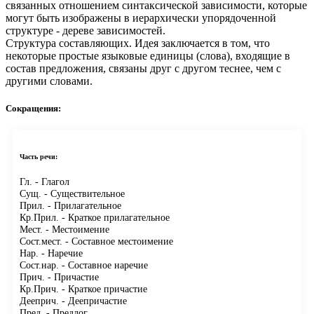
связанных отношением синтаксической зависимости, которые
могут быть изображены в иерархически упорядоченной
структуре - дереве зависимостей.
Структура составляющих.
Идея заключается в том, что
некоторые простые языковые единицы (слова), входящие в
состав предложения, связаны друг с другом теснее, чем с
другими словами.
Сокращения:
Часть речи:
Гл.
- Глагол
Сущ.
- Существительное
Прил.
- Прилагательное
Кр.Прил.
- Краткое прилагательное
Мест.
- Местоимение
Сост.мест.
- Составное местоимение
Нар.
- Наречие
Сост.нар.
- Составное наречие
Прич.
- Причастие
Кр.Прич.
- Краткое причастие
Дееприч.
- Деепричастие
Пред.
- Предлог