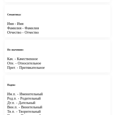
Семантика:
Имя
- Имя
Фамилия
- Фамилия
Отчество
- Отчество
По значению:
Кач.
- Качественное
Отн.
- Относительное
Прит.
- Притяжательное
Падеж:
Им.п.
- Именительный
Род.п.
- Родительный
Дт.п.
- Дательный
Вин.п.
- Винительный
Тв.п.
- Творительный