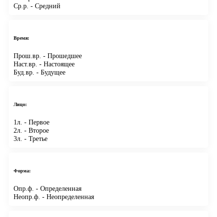
Ср.р.
- Средний
Время:
Прош.вр.
- Прошедшее
Наст.вр.
- Настоящее
Буд.вр.
- Будущее
Лицо:
1л.
- Первое
2л.
- Второе
3л.
- Третье
Форма:
Опр.ф.
- Определенная
Неопр.ф.
- Неопределенная