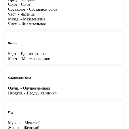
Союз
- Союз
Сост.союз
- Составной союз
Част.
- Частица
Межд.
- Междометие
Числ.
- Числительное
Число:
Ед.ч.
- Единственное
Мн.ч.
- Множественное
Одушевленность:
Одуш.
- Одушевленный
Неодуш.
- Неодушевленный
Род:
Муж.р.
- Мужской
Жен.р.
- Женский