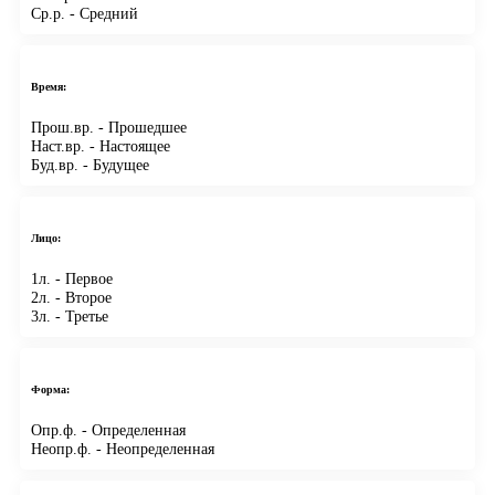
Ср.р.
- Средний
Время:
Прош.вр.
- Прошедшее
Наст.вр.
- Настоящее
Буд.вр.
- Будущее
Лицо:
1л.
- Первое
2л.
- Второе
3л.
- Третье
Форма:
Опр.ф.
- Определенная
Неопр.ф.
- Неопределенная