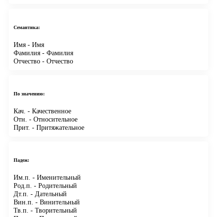
Семантика:
Имя
- Имя
Фамилия
- Фамилия
Отчество
- Отчество
По значению:
Кач.
- Качественное
Отн.
- Относительное
Прит.
- Притяжательное
Падеж:
Им.п.
- Именительный
Род.п.
- Родительный
Дт.п.
- Дательный
Вин.п.
- Винительный
Тв.п.
- Творительный