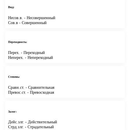
Вид:
Несов.в.
- Несовершенный
Сов.в
- Совершенный
Переходность:
Перех.
- Переходный
Неперех.
- Непереходный
Степень:
Сравн.ст.
- Сравнительная
Превос.ст.
- Превосходная
Залог:
Дейс.злг.
- Действительный
Стрд.злг.
- Страдательный