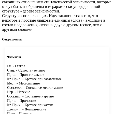
связанных отношением синтаксической зависимости, которые
могут быть изображены в иерархически упорядоченной
структуре - дереве зависимостей.
Структура составляющих.
Идея заключается в том, что
некоторые простые языковые единицы (слова), входящие в
состав предложения, связаны друг с другом теснее, чем с
другими словами.
Сокращения:
Часть речи:
Гл.
- Глагол
Сущ.
- Существительное
Прил.
- Прилагательное
Кр.Прил.
- Краткое прилагательное
Мест.
- Местоимение
Сост.мест.
- Составное местоимение
Нар.
- Наречие
Сост.нар.
- Составное наречие
Прич.
- Причастие
Кр.Прич.
- Краткое причастие
Дееприч.
- Деепричастие
Пред.
- Предлог