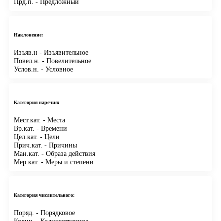
Прд.п.
- Предложный
Наклонение:
Изъяв.н
- Изъявительное
Повел.н.
- Повелительное
Услов.н.
- Условное
Категория наречия:
Мест.кат.
- Места
Вр.кат.
- Времени
Цел.кат.
- Цели
Прич.кат.
- Причины
Ман.кат.
- Образа действия
Мер.кат.
- Меры и степени
Категория числительного:
Поряд.
- Порядковое