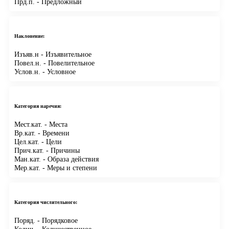
Прд.п.
- Предложный
Наклонение:
Изъяв.н
- Изъявительное
Повел.н.
- Повелительное
Услов.н.
- Условное
Категория наречия:
Мест.кат.
- Места
Вр.кат.
- Времени
Цел.кат.
- Цели
Прич.кат.
- Причины
Ман.кат.
- Образа действия
Мер.кат.
- Меры и степени
Категория числительного:
Поряд.
- Порядковое