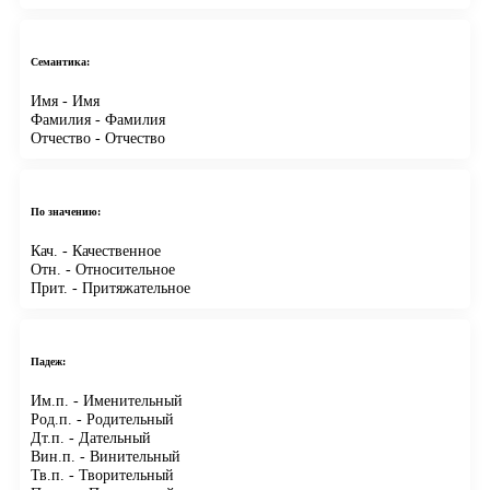
Семантика:
Имя
- Имя
Фамилия
- Фамилия
Отчество
- Отчество
По значению:
Кач.
- Качественное
Отн.
- Относительное
Прит.
- Притяжательное
Падеж:
Им.п.
- Именительный
Род.п.
- Родительный
Дт.п.
- Дательный
Вин.п.
- Винительный
Тв.п.
- Творительный