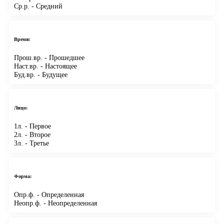
Ср.р.
- Средний
Время:
Прош.вр.
- Прошедшее
Наст.вр.
- Настоящее
Буд.вр.
- Будущее
Лицо:
1л.
- Первое
2л.
- Второе
3л.
- Третье
Форма:
Опр.ф.
- Определенная
Неопр.ф.
- Неопределенная