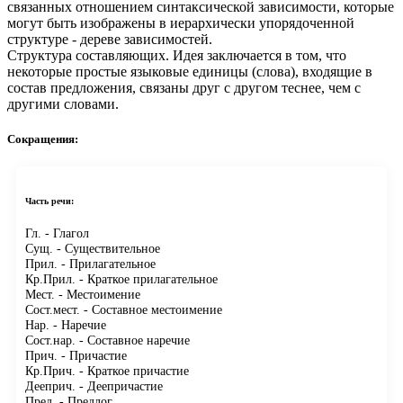
связанных отношением синтаксической зависимости, которые
могут быть изображены в иерархически упорядоченной
структуре - дереве зависимостей.
Структура составляющих.
Идея заключается в том, что
некоторые простые языковые единицы (слова), входящие в
состав предложения, связаны друг с другом теснее, чем с
другими словами.
Сокращения:
Часть речи:
Гл.
- Глагол
Сущ.
- Существительное
Прил.
- Прилагательное
Кр.Прил.
- Краткое прилагательное
Мест.
- Местоимение
Сост.мест.
- Составное местоимение
Нар.
- Наречие
Сост.нар.
- Составное наречие
Прич.
- Причастие
Кр.Прич.
- Краткое причастие
Дееприч.
- Деепричастие
Пред.
- Предлог