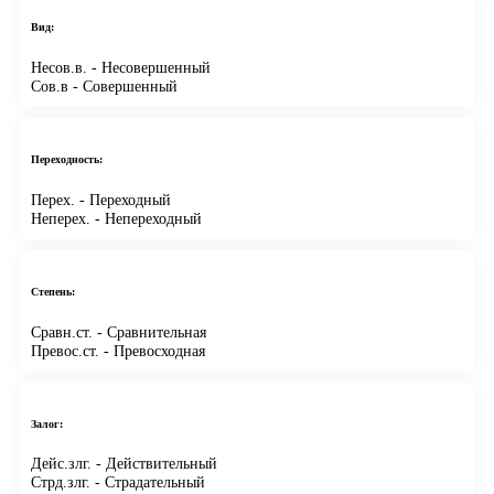
Вид:
Несов.в.
- Несовершенный
Сов.в
- Совершенный
Переходность:
Перех.
- Переходный
Неперех.
- Непереходный
Степень:
Сравн.ст.
- Сравнительная
Превос.ст.
- Превосходная
Залог:
Дейс.злг.
- Действительный
Стрд.злг.
- Страдательный