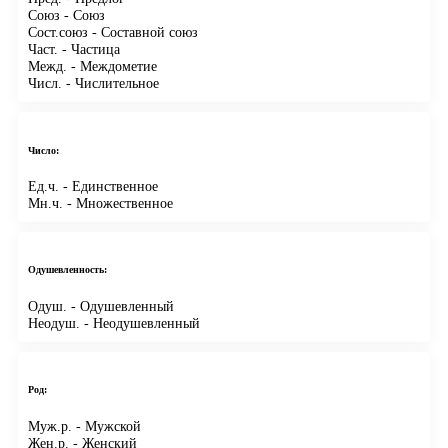
Союз
- Союз
Сост.союз
- Составной союз
Част.
- Частица
Межд.
- Междометие
Числ.
- Числительное
Число:
Ед.ч.
- Единственное
Мн.ч.
- Множественное
Одушевленность:
Одуш.
- Одушевленный
Неодуш.
- Неодушевленный
Род:
Муж.р.
- Мужской
Жен.р.
- Женский