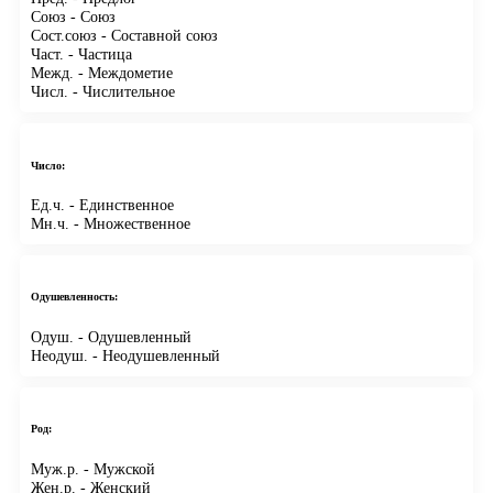
Союз
- Союз
Сост.союз
- Составной союз
Част.
- Частица
Межд.
- Междометие
Числ.
- Числительное
Число:
Ед.ч.
- Единственное
Мн.ч.
- Множественное
Одушевленность:
Одуш.
- Одушевленный
Неодуш.
- Неодушевленный
Род:
Муж.р.
- Мужской
Жен.р.
- Женский