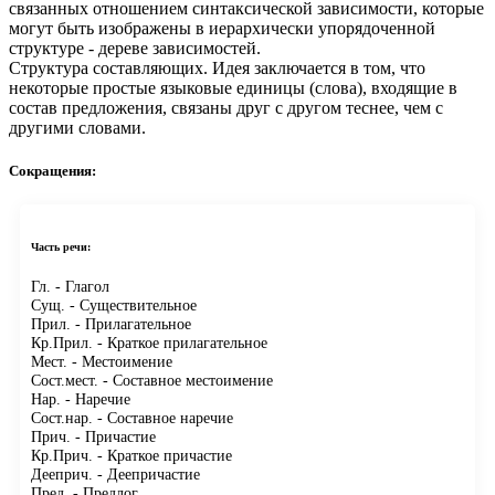
связанных отношением синтаксической зависимости, которые
могут быть изображены в иерархически упорядоченной
структуре - дереве зависимостей.
Структура составляющих.
Идея заключается в том, что
некоторые простые языковые единицы (слова), входящие в
состав предложения, связаны друг с другом теснее, чем с
другими словами.
Сокращения:
Часть речи:
Гл.
- Глагол
Сущ.
- Существительное
Прил.
- Прилагательное
Кр.Прил.
- Краткое прилагательное
Мест.
- Местоимение
Сост.мест.
- Составное местоимение
Нар.
- Наречие
Сост.нар.
- Составное наречие
Прич.
- Причастие
Кр.Прич.
- Краткое причастие
Дееприч.
- Деепричастие
Пред.
- Предлог