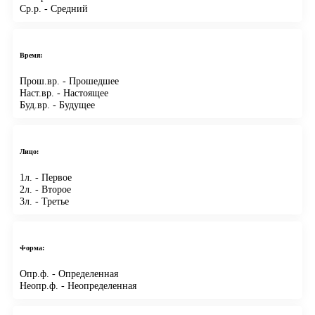
Ср.р.
- Средний
Время:
Прош.вр.
- Прошедшее
Наст.вр.
- Настоящее
Буд.вр.
- Будущее
Лицо:
1л.
- Первое
2л.
- Второе
3л.
- Третье
Форма:
Опр.ф.
- Определенная
Неопр.ф.
- Неопределенная