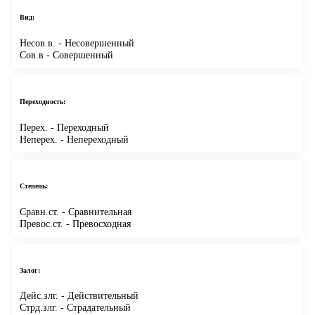
Вид:
Несов.в.
- Несовершенный
Сов.в
- Совершенный
Переходность:
Перех.
- Переходный
Неперех.
- Непереходный
Степень:
Сравн.ст.
- Сравнительная
Превос.ст.
- Превосходная
Залог:
Дейс.злг.
- Действительный
Стрд.злг.
- Страдательный