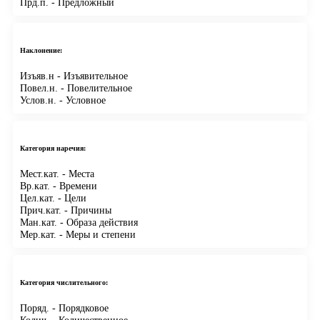
Прд.п.
- Предложный
Наклонение:
Изъяв.н
- Изъявительное
Повел.н.
- Повелительное
Услов.н.
- Условное
Категория наречия:
Мест.кат.
- Места
Вр.кат.
- Времени
Цел.кат.
- Цели
Прич.кат.
- Причины
Ман.кат.
- Образа действия
Мер.кат.
- Меры и степени
Категория числительного:
Поряд.
- Порядковое