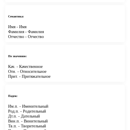
Семантика:
Имя
- Имя
Фамилия
- Фамилия
Отчество
- Отчество
По значению:
Кач.
- Качественное
Отн.
- Относительное
Прит.
- Притяжательное
Падеж:
Им.п.
- Именительный
Род.п.
- Родительный
Дт.п.
- Дательный
Вин.п.
- Винительный
Тв.п.
- Творительный