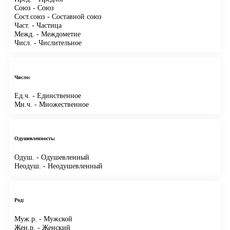
Союз
- Союз
Сост.союз
- Составной союз
Част.
- Частица
Межд.
- Междометие
Числ.
- Числительное
Число:
Ед.ч.
- Единственное
Мн.ч.
- Множественное
Одушевленность:
Одуш.
- Одушевленный
Неодуш.
- Неодушевленный
Род:
Муж.р.
- Мужской
Жен.р.
- Женский