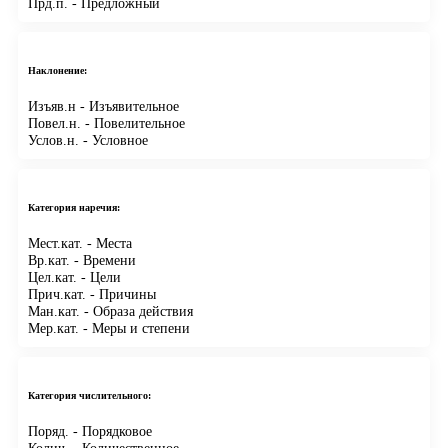
Прд.п.
- Предложный
Наклонение:
Изъяв.н
- Изъявительное
Повел.н.
- Повелительное
Услов.н.
- Условное
Категория наречия:
Мест.кат.
- Места
Вр.кат.
- Времени
Цел.кат.
- Цели
Прич.кат.
- Причины
Ман.кат.
- Образа действия
Мер.кат.
- Меры и степени
Категория числительного:
Поряд.
- Порядковое