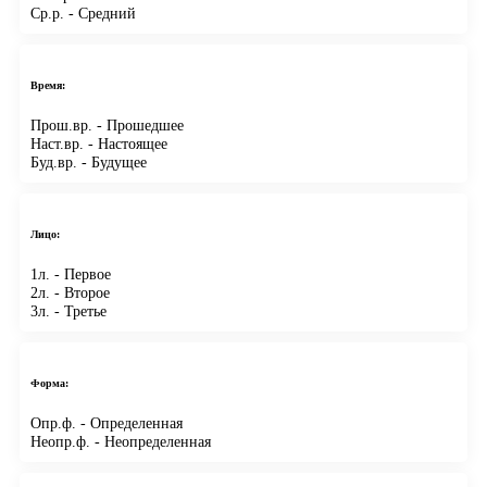
Ср.р.
- Средний
Время:
Прош.вр.
- Прошедшее
Наст.вр.
- Настоящее
Буд.вр.
- Будущее
Лицо:
1л.
- Первое
2л.
- Второе
3л.
- Третье
Форма:
Опр.ф.
- Определенная
Неопр.ф.
- Неопределенная