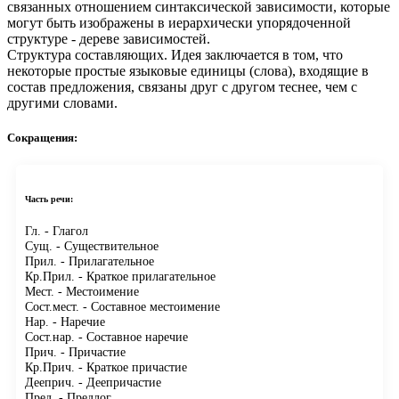
связанных отношением синтаксической зависимости, которые
могут быть изображены в иерархически упорядоченной
структуре - дереве зависимостей.
Структура составляющих.
Идея заключается в том, что
некоторые простые языковые единицы (слова), входящие в
состав предложения, связаны друг с другом теснее, чем с
другими словами.
Сокращения:
Часть речи:
Гл.
- Глагол
Сущ.
- Существительное
Прил.
- Прилагательное
Кр.Прил.
- Краткое прилагательное
Мест.
- Местоимение
Сост.мест.
- Составное местоимение
Нар.
- Наречие
Сост.нар.
- Составное наречие
Прич.
- Причастие
Кр.Прич.
- Краткое причастие
Дееприч.
- Деепричастие
Пред.
- Предлог