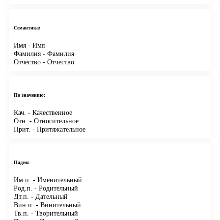
Семантика:
Имя
- Имя
Фамилия
- Фамилия
Отчество
- Отчество
По значению:
Кач.
- Качественное
Отн.
- Относительное
Прит.
- Притяжательное
Падеж:
Им.п.
- Именительный
Род.п.
- Родительный
Дт.п.
- Дательный
Вин.п.
- Винительный
Тв.п.
- Творительный