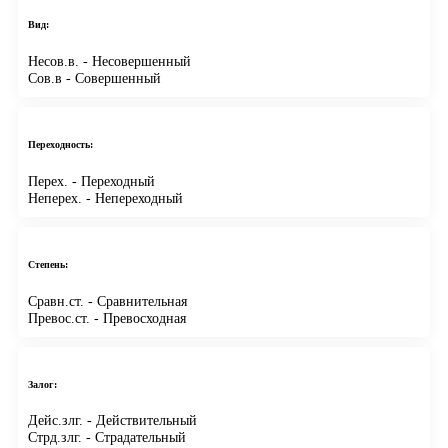
Вид:
Несов.в.
- Несовершенный
Сов.в
- Совершенный
Переходность:
Перех.
- Переходный
Неперех.
- Непереходный
Степень:
Сравн.ст.
- Сравнительная
Превос.ст.
- Превосходная
Залог:
Дейс.злг.
- Действительный
Стрд.злг.
- Страдательный