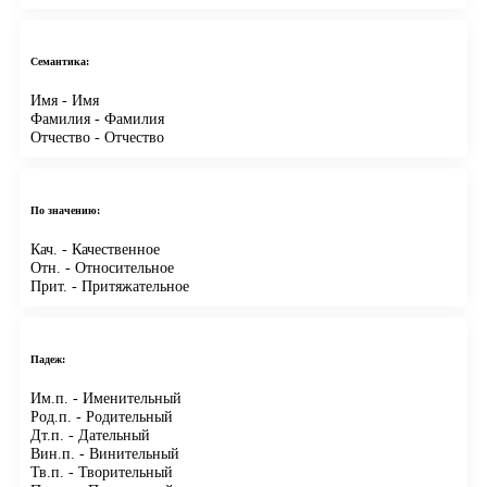
Семантика:
Имя
- Имя
Фамилия
- Фамилия
Отчество
- Отчество
По значению:
Кач.
- Качественное
Отн.
- Относительное
Прит.
- Притяжательное
Падеж:
Им.п.
- Именительный
Род.п.
- Родительный
Дт.п.
- Дательный
Вин.п.
- Винительный
Тв.п.
- Творительный