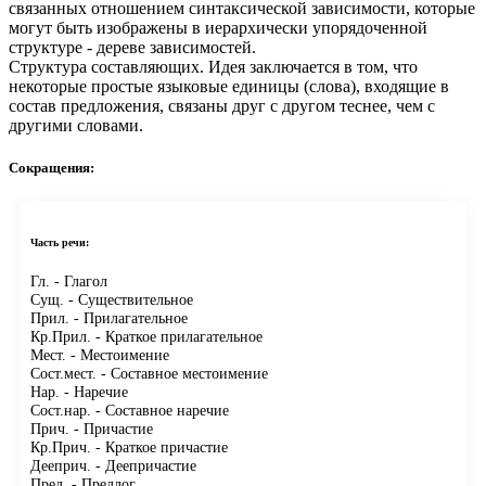
связанных отношением синтаксической зависимости, которые
могут быть изображены в иерархически упорядоченной
структуре - дереве зависимостей.
Структура составляющих.
Идея заключается в том, что
некоторые простые языковые единицы (слова), входящие в
состав предложения, связаны друг с другом теснее, чем с
другими словами.
Сокращения:
Часть речи:
Гл.
- Глагол
Сущ.
- Существительное
Прил.
- Прилагательное
Кр.Прил.
- Краткое прилагательное
Мест.
- Местоимение
Сост.мест.
- Составное местоимение
Нар.
- Наречие
Сост.нар.
- Составное наречие
Прич.
- Причастие
Кр.Прич.
- Краткое причастие
Дееприч.
- Деепричастие
Пред.
- Предлог