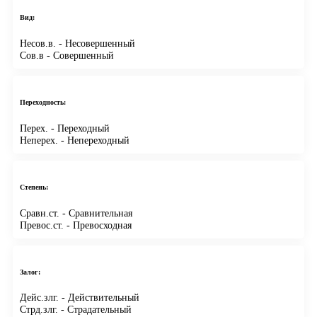
Вид:
Несов.в.
- Несовершенный
Сов.в
- Совершенный
Переходность:
Перех.
- Переходный
Неперех.
- Непереходный
Степень:
Сравн.ст.
- Сравнительная
Превос.ст.
- Превосходная
Залог:
Дейс.злг.
- Действительный
Стрд.злг.
- Страдательный