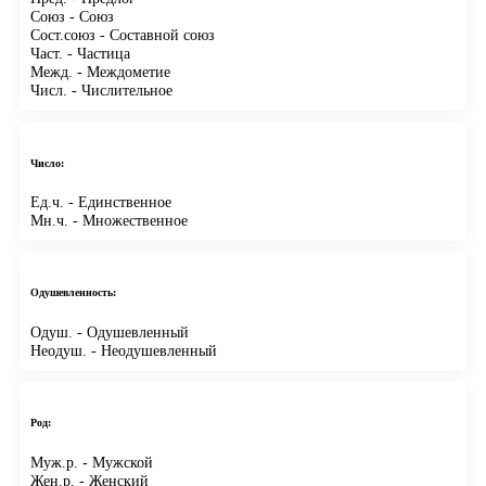
Союз
- Союз
Сост.союз
- Составной союз
Част.
- Частица
Межд.
- Междометие
Числ.
- Числительное
Число:
Ед.ч.
- Единственное
Мн.ч.
- Множественное
Одушевленность:
Одуш.
- Одушевленный
Неодуш.
- Неодушевленный
Род:
Муж.р.
- Мужской
Жен.р.
- Женский