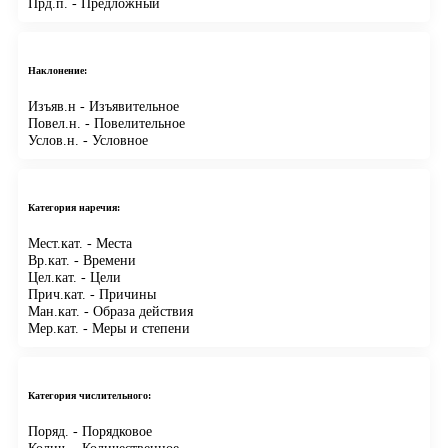
Прд.п.
- Предложный
Наклонение:
Изъяв.н
- Изъявительное
Повел.н.
- Повелительное
Услов.н.
- Условное
Категория наречия:
Мест.кат.
- Места
Вр.кат.
- Времени
Цел.кат.
- Цели
Прич.кат.
- Причины
Ман.кат.
- Образа действия
Мер.кат.
- Меры и степени
Категория числительного:
Поряд.
- Порядковое