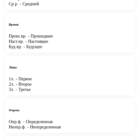
Ср.р.
- Средний
Время:
Прош.вр.
- Прошедшее
Наст.вр.
- Настоящее
Буд.вр.
- Будущее
Лицо:
1л.
- Первое
2л.
- Второе
3л.
- Третье
Форма:
Опр.ф.
- Определенная
Неопр.ф.
- Неопределенная