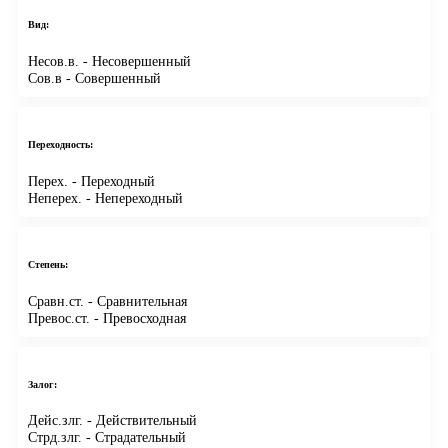
Вид:
Несов.в.
- Несовершенный
Сов.в
- Совершенный
Переходность:
Перех.
- Переходный
Неперех.
- Непереходный
Степень:
Сравн.ст.
- Сравнительная
Превос.ст.
- Превосходная
Залог:
Дейс.злг.
- Действительный
Стрд.злг.
- Страдательный