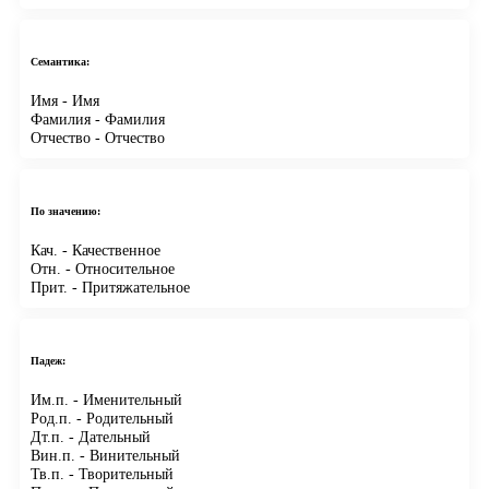
Семантика:
Имя
- Имя
Фамилия
- Фамилия
Отчество
- Отчество
По значению:
Кач.
- Качественное
Отн.
- Относительное
Прит.
- Притяжательное
Падеж:
Им.п.
- Именительный
Род.п.
- Родительный
Дт.п.
- Дательный
Вин.п.
- Винительный
Тв.п.
- Творительный