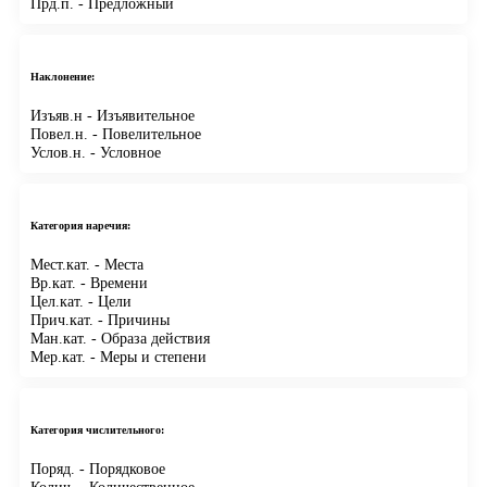
Прд.п.
- Предложный
Наклонение:
Изъяв.н
- Изъявительное
Повел.н.
- Повелительное
Услов.н.
- Условное
Категория наречия:
Мест.кат.
- Места
Вр.кат.
- Времени
Цел.кат.
- Цели
Прич.кат.
- Причины
Ман.кат.
- Образа действия
Мер.кат.
- Меры и степени
Категория числительного:
Поряд.
- Порядковое