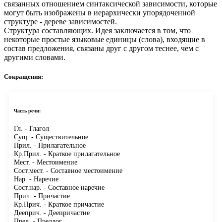
связанных отношением синтаксической зависимости, которые
могут быть изображены в иерархически упорядоченной
структуре - дереве зависимостей.
Структура составляющих.
Идея заключается в том, что
некоторые простые языковые единицы (слова), входящие в
состав предложения, связаны друг с другом теснее, чем с
другими словами.
Сокращения:
Часть речи:
Гл.
- Глагол
Сущ.
- Существительное
Прил.
- Прилагательное
Кр.Прил.
- Краткое прилагательное
Мест.
- Местоимение
Сост.мест.
- Составное местоимение
Нар.
- Наречие
Сост.нар.
- Составное наречие
Прич.
- Причастие
Кр.Прич.
- Краткое причастие
Дееприч.
- Деепричастие
Пред.
- Предлог