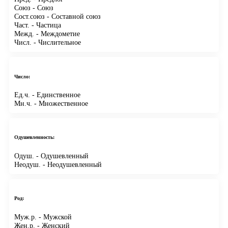
Союз
- Союз
Сост.союз
- Составной союз
Част.
- Частица
Межд.
- Междометие
Числ.
- Числительное
Число:
Ед.ч.
- Единственное
Мн.ч.
- Множественное
Одушевленность:
Одуш.
- Одушевленный
Неодуш.
- Неодушевленный
Род:
Муж.р.
- Мужской
Жен.р.
- Женский