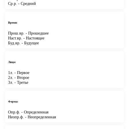
Ср.р.
- Средний
Время:
Прош.вр.
- Прошедшее
Наст.вр.
- Настоящее
Буд.вр.
- Будущее
Лицо:
1л.
- Первое
2л.
- Второе
3л.
- Третье
Форма:
Опр.ф.
- Определенная
Неопр.ф.
- Неопределенная