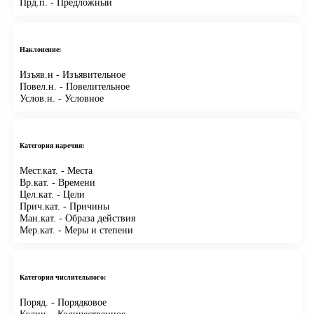
Прд.п.
- Предложный
Наклонение:
Изъяв.н
- Изъявительное
Повел.н.
- Повелительное
Услов.н.
- Условное
Категория наречия:
Мест.кат.
- Места
Вр.кат.
- Времени
Цел.кат.
- Цели
Прич.кат.
- Причины
Ман.кат.
- Образа действия
Мер.кат.
- Меры и степени
Категория числительного:
Поряд.
- Порядковое