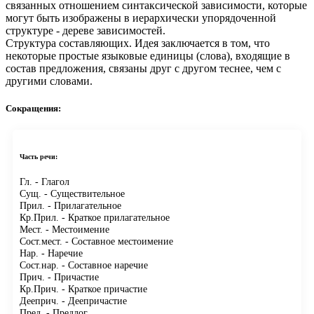
связанных отношением синтаксической зависимости, которые
могут быть изображены в иерархически упорядоченной
структуре - дереве зависимостей.
Структура составляющих.
Идея заключается в том, что
некоторые простые языковые единицы (слова), входящие в
состав предложения, связаны друг с другом теснее, чем с
другими словами.
Сокращения:
Часть речи:
Гл.
- Глагол
Сущ.
- Существительное
Прил.
- Прилагательное
Кр.Прил.
- Краткое прилагательное
Мест.
- Местоимение
Сост.мест.
- Составное местоимение
Нар.
- Наречие
Сост.нар.
- Составное наречие
Прич.
- Причастие
Кр.Прич.
- Краткое причастие
Дееприч.
- Деепричастие
Пред.
- Предлог