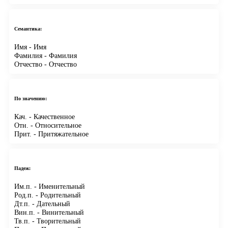
Семантика:
Имя
- Имя
Фамилия
- Фамилия
Отчество
- Отчество
По значению:
Кач.
- Качественное
Отн.
- Относительное
Прит.
- Притяжательное
Падеж:
Им.п.
- Именительный
Род.п.
- Родительный
Дт.п.
- Дательный
Вин.п.
- Винительный
Тв.п.
- Творительный