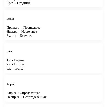
Ср.р.
- Средний
Время:
Прош.вр.
- Прошедшее
Наст.вр.
- Настоящее
Буд.вр.
- Будущее
Лицо:
1л.
- Первое
2л.
- Второе
3л.
- Третье
Форма:
Опр.ф.
- Определенная
Неопр.ф.
- Неопределенная