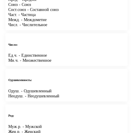
Союз
- Союз
Сост.союз
- Составной союз
Част.
- Частица
Межд.
- Междометие
Числ.
- Числительное
Число:
Ед.ч.
- Единственное
Мн.ч.
- Множественное
Одушевленность:
Одуш.
- Одушевленный
Неодуш.
- Неодушевленный
Род:
Муж.р.
- Мужской
Жен.р.
- Женский