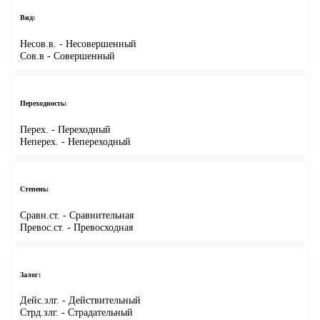
Вид:
Несов.в.
- Несовершенный
Сов.в
- Совершенный
Переходность:
Перех.
- Переходный
Неперех.
- Непереходный
Степень:
Сравн.ст.
- Сравнительная
Превос.ст.
- Превосходная
Залог:
Дейс.злг.
- Действительный
Стрд.злг.
- Страдательный