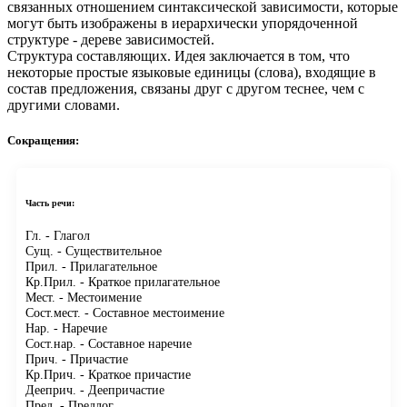
связанных отношением синтаксической зависимости, которые
могут быть изображены в иерархически упорядоченной
структуре - дереве зависимостей.
Структура составляющих.
Идея заключается в том, что
некоторые простые языковые единицы (слова), входящие в
состав предложения, связаны друг с другом теснее, чем с
другими словами.
Сокращения:
Часть речи:
Гл.
- Глагол
Сущ.
- Существительное
Прил.
- Прилагательное
Кр.Прил.
- Краткое прилагательное
Мест.
- Местоимение
Сост.мест.
- Составное местоимение
Нар.
- Наречие
Сост.нар.
- Составное наречие
Прич.
- Причастие
Кр.Прич.
- Краткое причастие
Дееприч.
- Деепричастие
Пред.
- Предлог