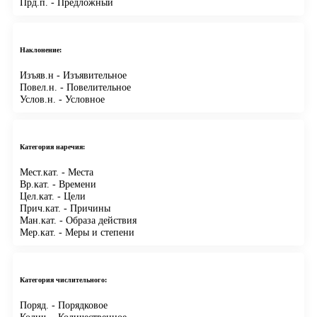
Прд.п.
- Предложный
Наклонение:
Изъяв.н
- Изъявительное
Повел.н.
- Повелительное
Услов.н.
- Условное
Категория наречия:
Мест.кат.
- Места
Вр.кат.
- Времени
Цел.кат.
- Цели
Прич.кат.
- Причины
Ман.кат.
- Образа действия
Мер.кат.
- Меры и степени
Категория числительного:
Поряд.
- Порядковое