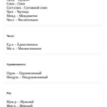
Союз
- Союз
Сост.союз
- Составной союз
Част.
- Частица
Межд.
- Междометие
Числ.
- Числительное
Число:
Ед.ч.
- Единственное
Мн.ч.
- Множественное
Одушевленность:
Одуш.
- Одушевленный
Неодуш.
- Неодушевленный
Род:
Муж.р.
- Мужской
Жен.р.
- Женский