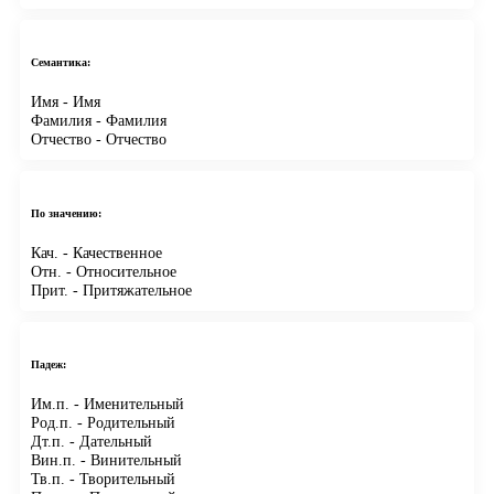
Семантика:
Имя
- Имя
Фамилия
- Фамилия
Отчество
- Отчество
По значению:
Кач.
- Качественное
Отн.
- Относительное
Прит.
- Притяжательное
Падеж:
Им.п.
- Именительный
Род.п.
- Родительный
Дт.п.
- Дательный
Вин.п.
- Винительный
Тв.п.
- Творительный