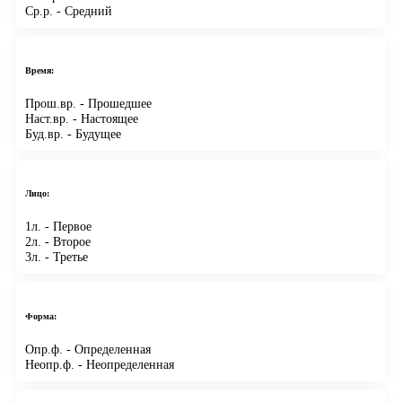
Ср.р.
- Средний
Время:
Прош.вр.
- Прошедшее
Наст.вр.
- Настоящее
Буд.вр.
- Будущее
Лицо:
1л.
- Первое
2л.
- Второе
3л.
- Третье
Форма:
Опр.ф.
- Определенная
Неопр.ф.
- Неопределенная