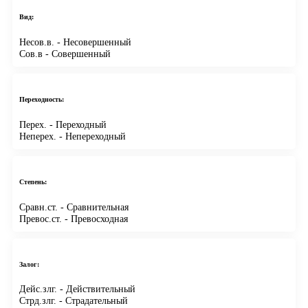
Вид:
Несов.в.
- Несовершенный
Сов.в
- Совершенный
Переходность:
Перех.
- Переходный
Неперех.
- Непереходный
Степень:
Сравн.ст.
- Сравнительная
Превос.ст.
- Превосходная
Залог:
Дейс.злг.
- Действительный
Стрд.злг.
- Страдательный