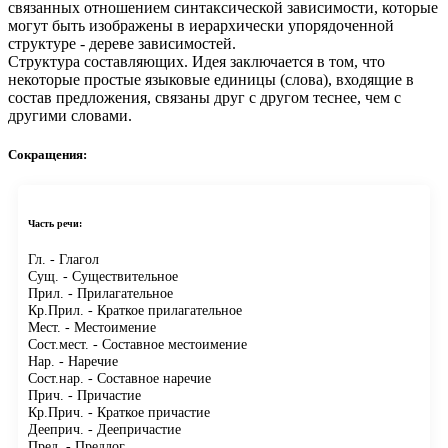
связанных отношением синтаксической зависимости, которые
могут быть изображены в иерархически упорядоченной
структуре - дереве зависимостей.
Структура составляющих.
Идея заключается в том, что
некоторые простые языковые единицы (слова), входящие в
состав предложения, связаны друг с другом теснее, чем с
другими словами.
Сокращения:
Часть речи:
Гл.
- Глагол
Сущ.
- Существительное
Прил.
- Прилагательное
Кр.Прил.
- Краткое прилагательное
Мест.
- Местоимение
Сост.мест.
- Составное местоимение
Нар.
- Наречие
Сост.нар.
- Составное наречие
Прич.
- Причастие
Кр.Прич.
- Краткое причастие
Дееприч.
- Деепричастие
Пред.
- Предлог