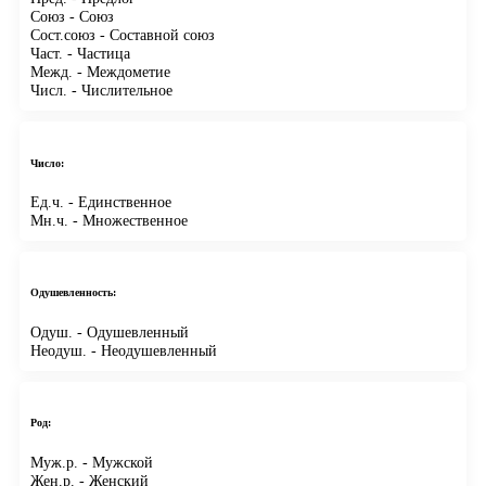
Союз
- Союз
Сост.союз
- Составной союз
Част.
- Частица
Межд.
- Междометие
Числ.
- Числительное
Число:
Ед.ч.
- Единственное
Мн.ч.
- Множественное
Одушевленность:
Одуш.
- Одушевленный
Неодуш.
- Неодушевленный
Род:
Муж.р.
- Мужской
Жен.р.
- Женский