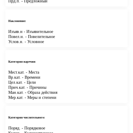
Прд.п.
- Предложный
Наклонение:
Изъяв.н
- Изъявительное
Повел.н.
- Повелительное
Услов.н.
- Условное
Категория наречия:
Мест.кат.
- Места
Вр.кат.
- Времени
Цел.кат.
- Цели
Прич.кат.
- Причины
Ман.кат.
- Образа действия
Мер.кат.
- Меры и степени
Категория числительного:
Поряд.
- Порядковое