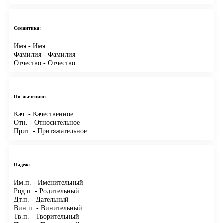
Семантика:
Имя
- Имя
Фамилия
- Фамилия
Отчество
- Отчество
По значению:
Кач.
- Качественное
Отн.
- Относительное
Прит.
- Притяжательное
Падеж:
Им.п.
- Именительный
Род.п.
- Родительный
Дт.п.
- Дательный
Вин.п.
- Винительный
Тв.п.
- Творительный