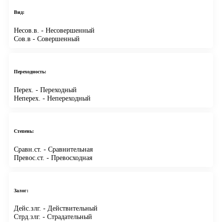
Вид:
Несов.в.
- Несовершенный
Сов.в
- Совершенный
Переходность:
Перех.
- Переходный
Неперех.
- Непереходный
Степень:
Сравн.ст.
- Сравнительная
Превос.ст.
- Превосходная
Залог:
Дейс.злг.
- Действительный
Стрд.злг.
- Страдательный