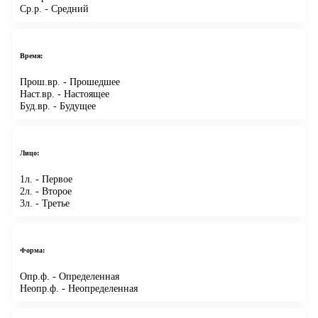
Ср.р.
- Средний
Время:
Прош.вр.
- Прошедшее
Наст.вр.
- Настоящее
Буд.вр.
- Будущее
Лицо:
1л.
- Первое
2л.
- Второе
3л.
- Третье
Форма:
Опр.ф.
- Определенная
Неопр.ф.
- Неопределенная