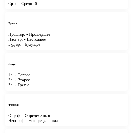
Ср.р.
- Средний
Время:
Прош.вр.
- Прошедшее
Наст.вр.
- Настоящее
Буд.вр.
- Будущее
Лицо:
1л.
- Первое
2л.
- Второе
3л.
- Третье
Форма:
Опр.ф.
- Определенная
Неопр.ф.
- Неопределенная