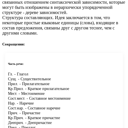
связанных отношением синтаксической зависимости, которые
могут быть изображены в иерархически упорядоченной
структуре - дереве зависимостей.
Структура составляющих.
Идея заключается в том, что
некоторые простые языковые единицы (слова), входящие в
состав предложения, связаны друг с другом теснее, чем с
другими словами.
Сокращения:
Часть речи:
Гл.
- Глагол
Сущ.
- Существительное
Прил.
- Прилагательное
Кр.Прил.
- Краткое прилагательное
Мест.
- Местоимение
Сост.мест.
- Составное местоимение
Нар.
- Наречие
Сост.нар.
- Составное наречие
Прич.
- Причастие
Кр.Прич.
- Краткое причастие
Дееприч.
- Деепричастие
Пред.
- Предлог