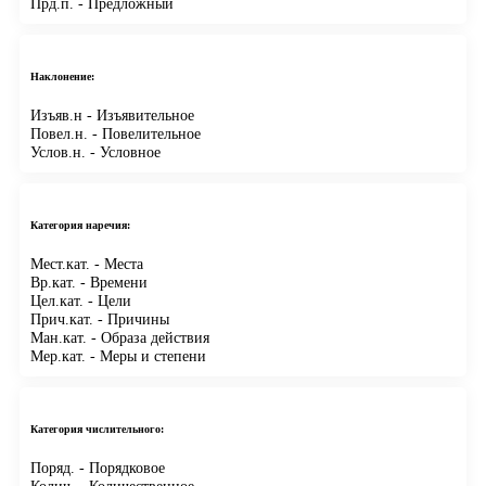
Прд.п.
- Предложный
Наклонение:
Изъяв.н
- Изъявительное
Повел.н.
- Повелительное
Услов.н.
- Условное
Категория наречия:
Мест.кат.
- Места
Вр.кат.
- Времени
Цел.кат.
- Цели
Прич.кат.
- Причины
Ман.кат.
- Образа действия
Мер.кат.
- Меры и степени
Категория числительного:
Поряд.
- Порядковое