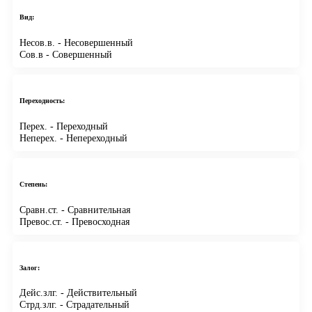
Вид:
Несов.в.
- Несовершенный
Сов.в
- Совершенный
Переходность:
Перех.
- Переходный
Неперех.
- Непереходный
Степень:
Сравн.ст.
- Сравнительная
Превос.ст.
- Превосходная
Залог:
Дейс.злг.
- Действительный
Стрд.злг.
- Страдательный