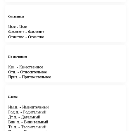
Семантика:
Имя
- Имя
Фамилия
- Фамилия
Отчество
- Отчество
По значению:
Кач.
- Качественное
Отн.
- Относительное
Прит.
- Притяжательное
Падеж:
Им.п.
- Именительный
Род.п.
- Родительный
Дт.п.
- Дательный
Вин.п.
- Винительный
Тв.п.
- Творительный