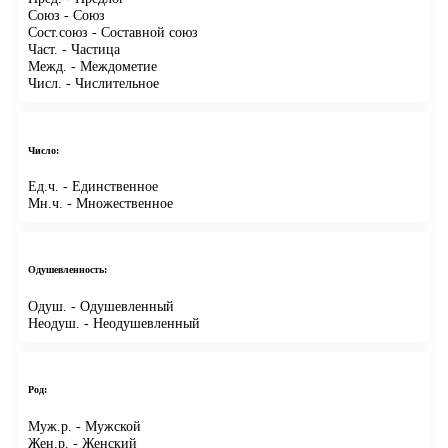
Союз
- Союз
Сост.союз
- Составной союз
Част.
- Частица
Межд.
- Междометие
Числ.
- Числительное
Число:
Ед.ч.
- Единственное
Мн.ч.
- Множественное
Одушевленность:
Одуш.
- Одушевленный
Неодуш.
- Неодушевленный
Род:
Муж.р.
- Мужской
Жен.р.
- Женский