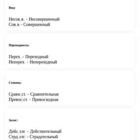
Вид:
Несов.в.
- Несовершенный
Сов.в
- Совершенный
Переходность:
Перех.
- Переходный
Неперех.
- Непереходный
Степень:
Сравн.ст.
- Сравнительная
Превос.ст.
- Превосходная
Залог:
Дейс.злг.
- Действительный
Стрд.злг.
- Страдательный