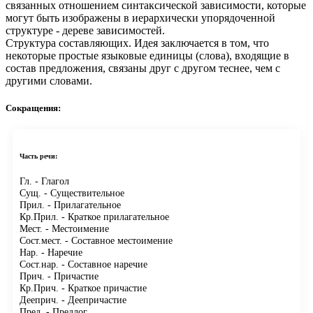
связанных отношением синтаксической зависимости, которые
могут быть изображены в иерархически упорядоченной
структуре - дереве зависимостей.
Структура составляющих.
Идея заключается в том, что
некоторые простые языковые единицы (слова), входящие в
состав предложения, связаны друг с другом теснее, чем с
другими словами.
Сокращения:
Часть речи:
Гл.
- Глагол
Сущ.
- Существительное
Прил.
- Прилагательное
Кр.Прил.
- Краткое прилагательное
Мест.
- Местоимение
Сост.мест.
- Составное местоимение
Нар.
- Наречие
Сост.нар.
- Составное наречие
Прич.
- Причастие
Кр.Прич.
- Краткое причастие
Дееприч.
- Деепричастие
Пред.
- Предлог