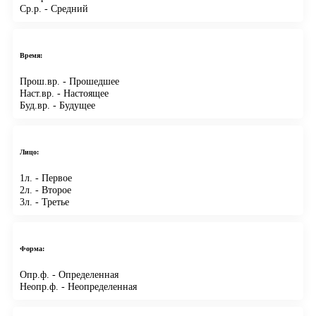
Ср.р.
- Средний
Время:
Прош.вр.
- Прошедшее
Наст.вр.
- Настоящее
Буд.вр.
- Будущее
Лицо:
1л.
- Первое
2л.
- Второе
3л.
- Третье
Форма:
Опр.ф.
- Определенная
Неопр.ф.
- Неопределенная