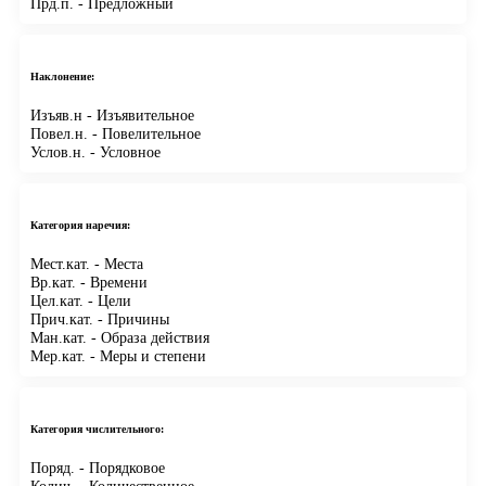
Прд.п.
- Предложный
Наклонение:
Изъяв.н
- Изъявительное
Повел.н.
- Повелительное
Услов.н.
- Условное
Категория наречия:
Мест.кат.
- Места
Вр.кат.
- Времени
Цел.кат.
- Цели
Прич.кат.
- Причины
Ман.кат.
- Образа действия
Мер.кат.
- Меры и степени
Категория числительного:
Поряд.
- Порядковое