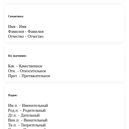
Семантика:
Имя
- Имя
Фамилия
- Фамилия
Отчество
- Отчество
По значению:
Кач.
- Качественное
Отн.
- Относительное
Прит.
- Притяжательное
Падеж:
Им.п.
- Именительный
Род.п.
- Родительный
Дт.п.
- Дательный
Вин.п.
- Винительный
Тв.п.
- Творительный