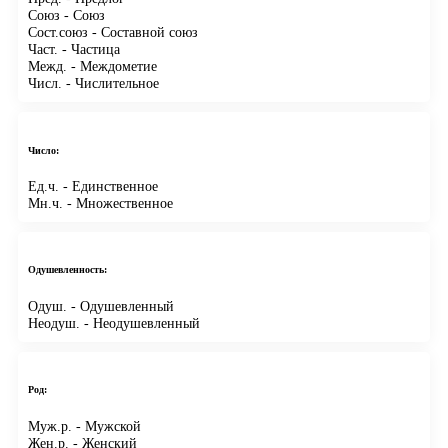
Союз
- Союз
Сост.союз
- Составной союз
Част.
- Частица
Межд.
- Междометие
Числ.
- Числительное
Число:
Ед.ч.
- Единственное
Мн.ч.
- Множественное
Одушевленность:
Одуш.
- Одушевленный
Неодуш.
- Неодушевленный
Род:
Муж.р.
- Мужской
Жен.р.
- Женский