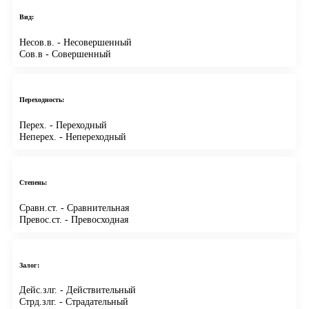
Вид:
Несов.в.
- Несовершенный
Сов.в
- Совершенный
Переходность:
Перех.
- Переходный
Неперех.
- Непереходный
Степень:
Сравн.ст.
- Сравнительная
Превос.ст.
- Превосходная
Залог:
Дейс.злг.
- Действительный
Стрд.злг.
- Страдательный