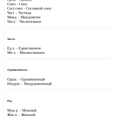
Союз
- Союз
Сост.союз
- Составной союз
Част.
- Частица
Межд.
- Междометие
Числ.
- Числительное
Число:
Ед.ч.
- Единственное
Мн.ч.
- Множественное
Одушевленность:
Одуш.
- Одушевленный
Неодуш.
- Неодушевленный
Род:
Муж.р.
- Мужской
Жен.р.
- Женский