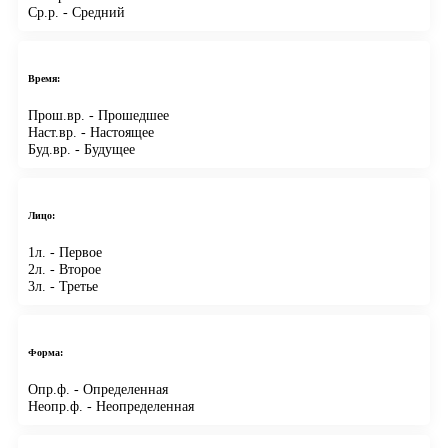
Ср.р.
- Средний
Время:
Прош.вр.
- Прошедшее
Наст.вр.
- Настоящее
Буд.вр.
- Будущее
Лицо:
1л.
- Первое
2л.
- Второе
3л.
- Третье
Форма:
Опр.ф.
- Определенная
Неопр.ф.
- Неопределенная