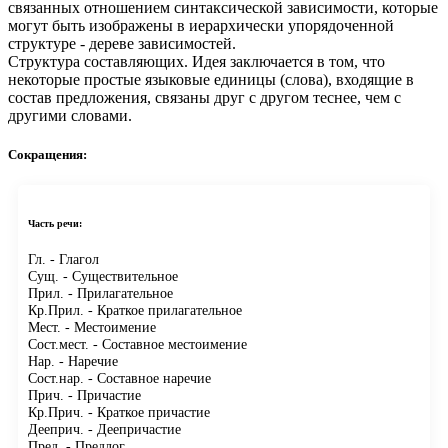
связанных отношением синтаксической зависимости, которые
могут быть изображены в иерархически упорядоченной
структуре - дереве зависимостей.
Структура составляющих.
Идея заключается в том, что
некоторые простые языковые единицы (слова), входящие в
состав предложения, связаны друг с другом теснее, чем с
другими словами.
Сокращения:
Часть речи:
Гл.
- Глагол
Сущ.
- Существительное
Прил.
- Прилагательное
Кр.Прил.
- Краткое прилагательное
Мест.
- Местоимение
Сост.мест.
- Составное местоимение
Нар.
- Наречие
Сост.нар.
- Составное наречие
Прич.
- Причастие
Кр.Прич.
- Краткое причастие
Дееприч.
- Деепричастие
Пред.
- Предлог