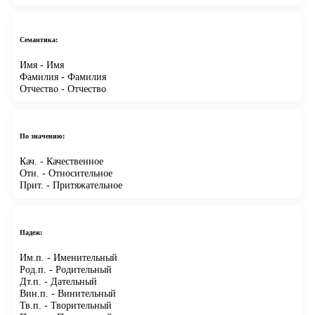
Семантика:
Имя
- Имя
Фамилия
- Фамилия
Отчество
- Отчество
По значению:
Кач.
- Качественное
Отн.
- Относительное
Прит.
- Притяжательное
Падеж:
Им.п.
- Именительный
Род.п.
- Родительный
Дт.п.
- Дательный
Вин.п.
- Винительный
Тв.п.
- Творительный