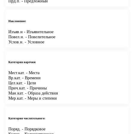
Прд.п.
- Предложный
Наклонение:
Изъяв.н
- Изъявительное
Повел.н.
- Повелительное
Услов.н.
- Условное
Категория наречия:
Мест.кат.
- Места
Вр.кат.
- Времени
Цел.кат.
- Цели
Прич.кат.
- Причины
Ман.кат.
- Образа действия
Мер.кат.
- Меры и степени
Категория числительного:
Поряд.
- Порядковое