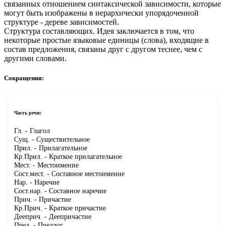
связанных отношением синтаксической зависимости, которые
могут быть изображены в иерархически упорядоченной
структуре - дереве зависимостей.
Структура составляющих.
Идея заключается в том, что
некоторые простые языковые единицы (слова), входящие в
состав предложения, связаны друг с другом теснее, чем с
другими словами.
Сокращения:
Часть речи:
Гл.
- Глагол
Сущ.
- Существительное
Прил.
- Прилагательное
Кр.Прил.
- Краткое прилагательное
Мест.
- Местоимение
Сост.мест.
- Составное местоимение
Нар.
- Наречие
Сост.нар.
- Составное наречие
Прич.
- Причастие
Кр.Прич.
- Краткое причастие
Дееприч.
- Деепричастие
Пред.
- Предлог