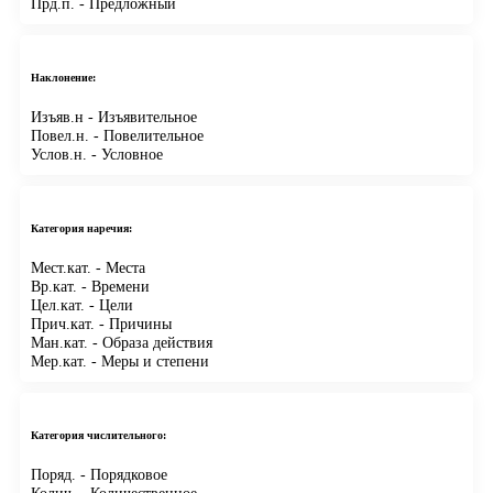
Прд.п.
- Предложный
Наклонение:
Изъяв.н
- Изъявительное
Повел.н.
- Повелительное
Услов.н.
- Условное
Категория наречия:
Мест.кат.
- Места
Вр.кат.
- Времени
Цел.кат.
- Цели
Прич.кат.
- Причины
Ман.кат.
- Образа действия
Мер.кат.
- Меры и степени
Категория числительного:
Поряд.
- Порядковое