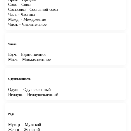
Союз
- Союз
Сост.союз
- Составной союз
Част.
- Частица
Межд.
- Междометие
Числ.
- Числительное
Число:
Ед.ч.
- Единственное
Мн.ч.
- Множественное
Одушевленность:
Одуш.
- Одушевленный
Неодуш.
- Неодушевленный
Род:
Муж.р.
- Мужской
Жен.р.
- Женский