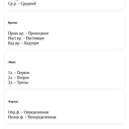
Ср.р.
- Средний
Время:
Прош.вр.
- Прошедшее
Наст.вр.
- Настоящее
Буд.вр.
- Будущее
Лицо:
1л.
- Первое
2л.
- Второе
3л.
- Третье
Форма:
Опр.ф.
- Определенная
Неопр.ф.
- Неопределенная