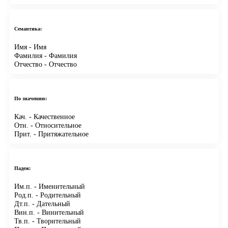
Семантика:
Имя
- Имя
Фамилия
- Фамилия
Отчество
- Отчество
По значению:
Кач.
- Качественное
Отн.
- Относительное
Прит.
- Притяжательное
Падеж:
Им.п.
- Именительный
Род.п.
- Родительный
Дт.п.
- Дательный
Вин.п.
- Винительный
Тв.п.
- Творительный