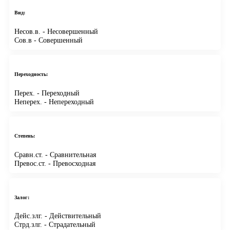
Вид:
Несов.в.
- Несовершенный
Сов.в
- Совершенный
Переходность:
Перех.
- Переходный
Неперех.
- Непереходный
Степень:
Сравн.ст.
- Сравнительная
Превос.ст.
- Превосходная
Залог:
Дейс.злг.
- Действительный
Стрд.злг.
- Страдательный