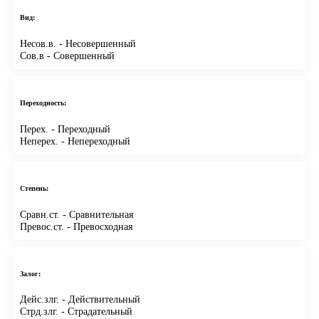
Вид:
Несов.в.
- Несовершенный
Сов.в
- Совершенный
Переходность:
Перех.
- Переходный
Неперех.
- Непереходный
Степень:
Сравн.ст.
- Сравнительная
Превос.ст.
- Превосходная
Залог:
Дейс.злг.
- Действительный
Стрд.злг.
- Страдательный