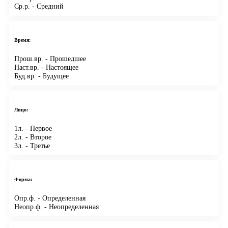
Ср.р.
- Средний
Время:
Прош.вр.
- Прошедшее
Наст.вр.
- Настоящее
Буд.вр.
- Будущее
Лицо:
1л.
- Первое
2л.
- Второе
3л.
- Третье
Форма:
Опр.ф.
- Определенная
Неопр.ф.
- Неопределенная