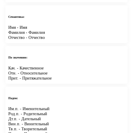
Семантика:
Имя
- Имя
Фамилия
- Фамилия
Отчество
- Отчество
По значению:
Кач.
- Качественное
Отн.
- Относительное
Прит.
- Притяжательное
Падеж:
Им.п.
- Именительный
Род.п.
- Родительный
Дт.п.
- Дательный
Вин.п.
- Винительный
Тв.п.
- Творительный