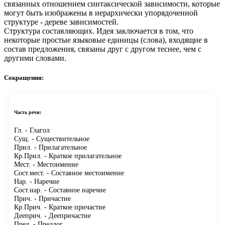
связанных отношением синтаксической зависимости, которые
могут быть изображены в иерархически упорядоченной
структуре - дереве зависимостей.
Структура составляющих.
Идея заключается в том, что
некоторые простые языковые единицы (слова), входящие в
состав предложения, связаны друг с другом теснее, чем с
другими словами.
Сокращения:
Часть речи:
Гл.
- Глагол
Сущ.
- Существительное
Прил.
- Прилагательное
Кр.Прил.
- Краткое прилагательное
Мест.
- Местоимение
Сост.мест.
- Составное местоимение
Нар.
- Наречие
Сост.нар.
- Составное наречие
Прич.
- Причастие
Кр.Прич.
- Краткое причастие
Дееприч.
- Деепричастие
Пред.
- Предлог