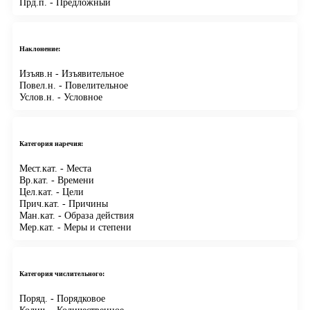
Прд.п.
- Предложный
Наклонение:
Изъяв.н
- Изъявительное
Повел.н.
- Повелительное
Услов.н.
- Условное
Категория наречия:
Мест.кат.
- Места
Вр.кат.
- Времени
Цел.кат.
- Цели
Прич.кат.
- Причины
Ман.кат.
- Образа действия
Мер.кат.
- Меры и степени
Категория числительного:
Поряд.
- Порядковое