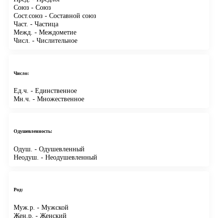
Союз
- Союз
Сост.союз
- Составной союз
Част.
- Частица
Межд.
- Междометие
Числ.
- Числительное
Число:
Ед.ч.
- Единственное
Мн.ч.
- Множественное
Одушевленность:
Одуш.
- Одушевленный
Неодуш.
- Неодушевленный
Род:
Муж.р.
- Мужской
Жен.р.
- Женский