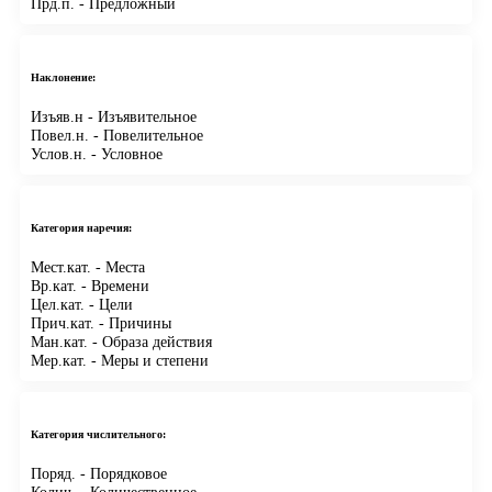
Прд.п.
- Предложный
Наклонение:
Изъяв.н
- Изъявительное
Повел.н.
- Повелительное
Услов.н.
- Условное
Категория наречия:
Мест.кат.
- Места
Вр.кат.
- Времени
Цел.кат.
- Цели
Прич.кат.
- Причины
Ман.кат.
- Образа действия
Мер.кат.
- Меры и степени
Категория числительного:
Поряд.
- Порядковое