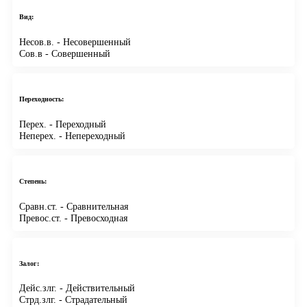
Вид:
Несов.в.
- Несовершенный
Сов.в
- Совершенный
Переходность:
Перех.
- Переходный
Неперех.
- Непереходный
Степень:
Сравн.ст.
- Сравнительная
Превос.ст.
- Превосходная
Залог:
Дейс.злг.
- Действительный
Стрд.злг.
- Страдательный