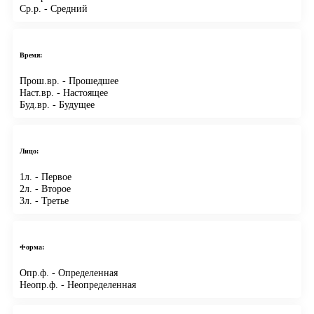
Ср.р.
- Средний
Время:
Прош.вр.
- Прошедшее
Наст.вр.
- Настоящее
Буд.вр.
- Будущее
Лицо:
1л.
- Первое
2л.
- Второе
3л.
- Третье
Форма:
Опр.ф.
- Определенная
Неопр.ф.
- Неопределенная