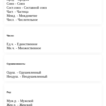
Союз
- Союз
Сост.союз
- Составной союз
Част.
- Частица
Межд.
- Междометие
Числ.
- Числительное
Число:
Ед.ч.
- Единственное
Мн.ч.
- Множественное
Одушевленность:
Одуш.
- Одушевленный
Неодуш.
- Неодушевленный
Род:
Муж.р.
- Мужской
Жен.р.
- Женский