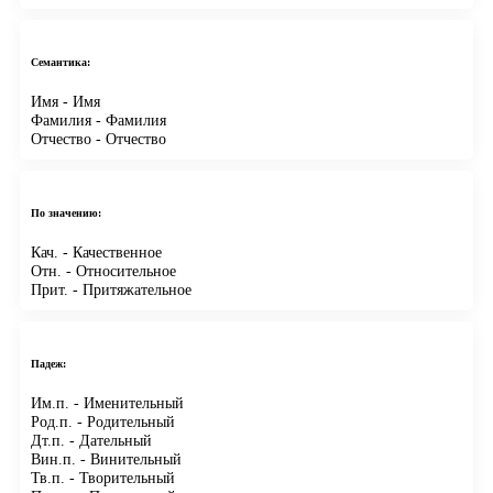
Семантика:
Имя
- Имя
Фамилия
- Фамилия
Отчество
- Отчество
По значению:
Кач.
- Качественное
Отн.
- Относительное
Прит.
- Притяжательное
Падеж:
Им.п.
- Именительный
Род.п.
- Родительный
Дт.п.
- Дательный
Вин.п.
- Винительный
Тв.п.
- Творительный