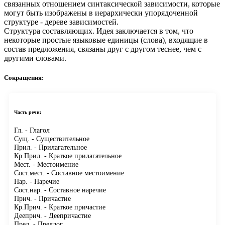
связанных отношением синтаксической зависимости, которые
могут быть изображены в иерархически упорядоченной
структуре - дереве зависимостей.
Структура составляющих.
Идея заключается в том, что
некоторые простые языковые единицы (слова), входящие в
состав предложения, связаны друг с другом теснее, чем с
другими словами.
Сокращения:
Часть речи:
Гл.
- Глагол
Сущ.
- Существительное
Прил.
- Прилагательное
Кр.Прил.
- Краткое прилагательное
Мест.
- Местоимение
Сост.мест.
- Составное местоимение
Нар.
- Наречие
Сост.нар.
- Составное наречие
Прич.
- Причастие
Кр.Прич.
- Краткое причастие
Дееприч.
- Деепричастие
Пред.
- Предлог