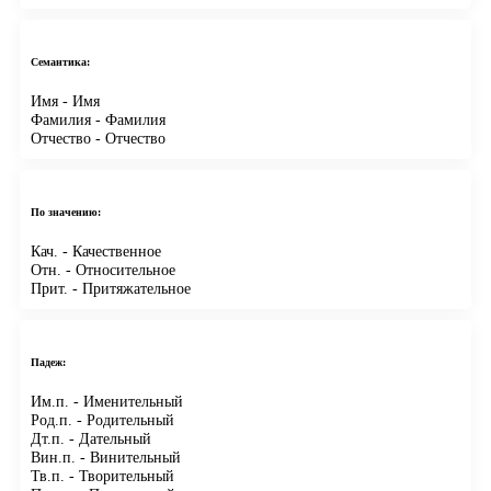
Семантика:
Имя
- Имя
Фамилия
- Фамилия
Отчество
- Отчество
По значению:
Кач.
- Качественное
Отн.
- Относительное
Прит.
- Притяжательное
Падеж:
Им.п.
- Именительный
Род.п.
- Родительный
Дт.п.
- Дательный
Вин.п.
- Винительный
Тв.п.
- Творительный