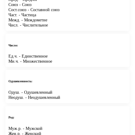
Союз
- Союз
Сост.союз
- Составной союз
Част.
- Частица
Межд.
- Междометие
Числ.
- Числительное
Число:
Ед.ч.
- Единственное
Мн.ч.
- Множественное
Одушевленность:
Одуш.
- Одушевленный
Неодуш.
- Неодушевленный
Род:
Муж.р.
- Мужской
Жен.р.
- Женский