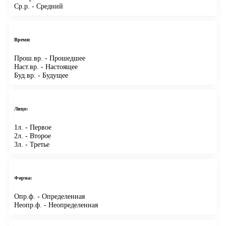
Ср.р.
- Средний
Время:
Прош.вр.
- Прошедшее
Наст.вр.
- Настоящее
Буд.вр.
- Будущее
Лицо:
1л.
- Первое
2л.
- Второе
3л.
- Третье
Форма:
Опр.ф.
- Определенная
Неопр.ф.
- Неопределенная