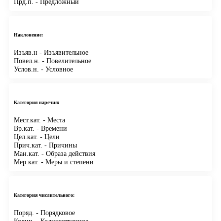
Прд.п.
- Предложный
Наклонение:
Изъяв.н
- Изъявительное
Повел.н.
- Повелительное
Услов.н.
- Условное
Категория наречия:
Мест.кат.
- Места
Вр.кат.
- Времени
Цел.кат.
- Цели
Прич.кат.
- Причины
Ман.кат.
- Образа действия
Мер.кат.
- Меры и степени
Категория числительного:
Поряд.
- Порядковое