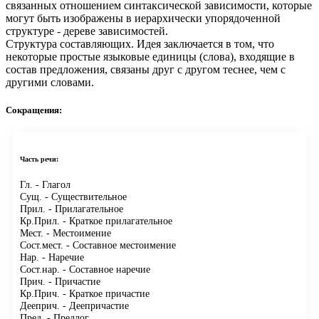
связанных отношением синтаксической зависимости, которые
могут быть изображены в иерархически упорядоченной
структуре - дереве зависимостей.
Структура составляющих.
Идея заключается в том, что
некоторые простые языковые единицы (слова), входящие в
состав предложения, связаны друг с другом теснее, чем с
другими словами.
Сокращения:
Часть речи:
Гл.
- Глагол
Сущ.
- Существительное
Прил.
- Прилагательное
Кр.Прил.
- Краткое прилагательное
Мест.
- Местоимение
Сост.мест.
- Составное местоимение
Нар.
- Наречие
Сост.нар.
- Составное наречие
Прич.
- Причастие
Кр.Прич.
- Краткое причастие
Дееприч.
- Деепричастие
Пред.
- Предлог