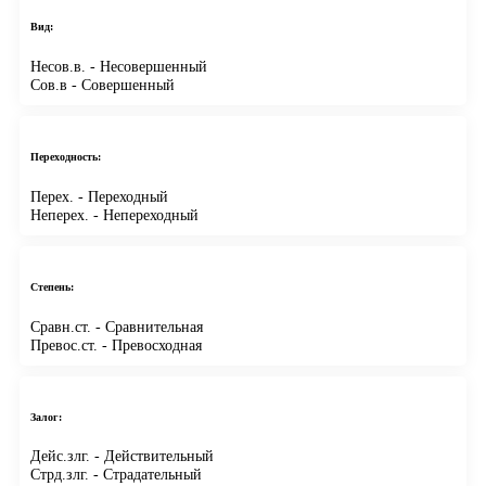
Вид:
Несов.в.
- Несовершенный
Сов.в
- Совершенный
Переходность:
Перех.
- Переходный
Неперех.
- Непереходный
Степень:
Сравн.ст.
- Сравнительная
Превос.ст.
- Превосходная
Залог:
Дейс.злг.
- Действительный
Стрд.злг.
- Страдательный