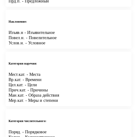
Прд.п.
- Предложный
Наклонение:
Изъяв.н
- Изъявительное
Повел.н.
- Повелительное
Услов.н.
- Условное
Категория наречия:
Мест.кат.
- Места
Вр.кат.
- Времени
Цел.кат.
- Цели
Прич.кат.
- Причины
Ман.кат.
- Образа действия
Мер.кат.
- Меры и степени
Категория числительного:
Поряд.
- Порядковое