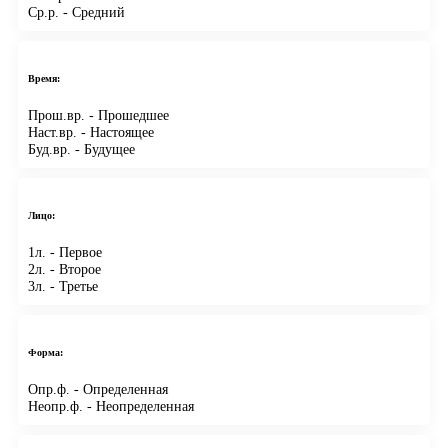
Ср.р.
- Средний
Время:
Прош.вр.
- Прошедшее
Наст.вр.
- Настоящее
Буд.вр.
- Будущее
Лицо:
1л.
- Первое
2л.
- Второе
3л.
- Третье
Форма:
Опр.ф.
- Определенная
Неопр.ф.
- Неопределенная