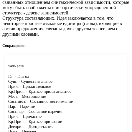
связанных отношением синтаксической зависимости, которые
могут быть изображены в иерархически упорядоченной
структуре - дереве зависимостей.
Структура составляющих.
Идея заключается в том, что
некоторые простые языковые единицы (слова), входящие в
состав предложения, связаны друг с другом теснее, чем с
другими словами.
Сокращения:
Часть речи:
Гл.
- Глагол
Сущ.
- Существительное
Прил.
- Прилагательное
Кр.Прил.
- Краткое прилагательное
Мест.
- Местоимение
Сост.мест.
- Составное местоимение
Нар.
- Наречие
Сост.нар.
- Составное наречие
Прич.
- Причастие
Кр.Прич.
- Краткое причастие
Дееприч.
- Деепричастие
Пред.
- Предлог