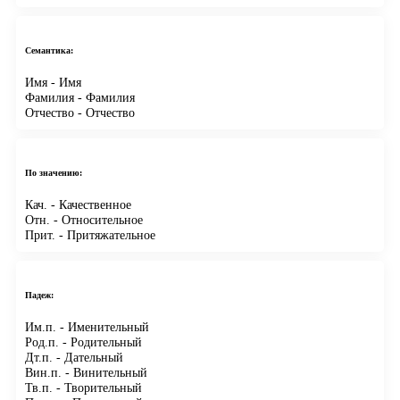
Семантика:
Имя
- Имя
Фамилия
- Фамилия
Отчество
- Отчество
По значению:
Кач.
- Качественное
Отн.
- Относительное
Прит.
- Притяжательное
Падеж:
Им.п.
- Именительный
Род.п.
- Родительный
Дт.п.
- Дательный
Вин.п.
- Винительный
Тв.п.
- Творительный