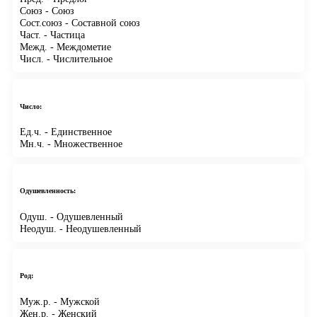
Союз
- Союз
Сост.союз
- Составной союз
Част.
- Частица
Межд.
- Междометие
Числ.
- Числительное
Число:
Ед.ч.
- Единственное
Мн.ч.
- Множественное
Одушевленность:
Одуш.
- Одушевленный
Неодуш.
- Неодушевленный
Род:
Муж.р.
- Мужской
Жен.р.
- Женский