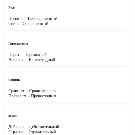
Вид:
Несов.в.
- Несовершенный
Сов.в
- Совершенный
Переходность:
Перех.
- Переходный
Неперех.
- Непереходный
Степень:
Сравн.ст.
- Сравнительная
Превос.ст.
- Превосходная
Залог:
Дейс.злг.
- Действительный
Стрд.злг.
- Страдательный