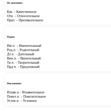
По значению:
Кач.
- Качественное
Отн.
- Относительное
Прит.
- Притяжательное
Падеж:
Им.п.
- Именительный
Род.п.
- Родительный
Дт.п.
- Дательный
Вин.п.
- Винительный
Тв.п.
- Творительный
Прд.п.
- Предложный
Наклонение:
Изъяв.н
- Изъявительное
Повел.н.
- Повелительное
Услов.н.
- Условное