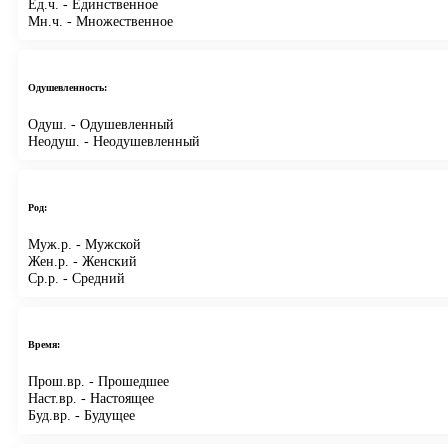
Ед.ч.
- Единственное
Мн.ч.
- Множественное
Одушевленность:
Одуш.
- Одушевленный
Неодуш.
- Неодушевленный
Род:
Муж.р.
- Мужской
Жен.р.
- Женский
Ср.р.
- Средний
Время:
Прош.вр.
- Прошедшее
Наст.вр.
- Настоящее
Буд.вр.
- Будущее