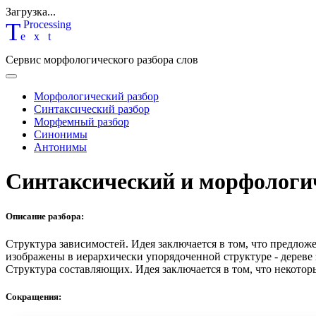
Загрузка...
T
P
rocessing
ext
Сервис морфологического разбора слов
Морфологический разбор
Синтаксический разбор
Морфемный разбор
Синонимы
Антонимы
Синтаксический и морфологи
Описание разбора:
Структура зависимостей.
Идея заключается в том, что предлож
изображены в иерархически упорядоченной структуре - дереве
Структура составляющих.
Идея заключается в том, что некотор
Сокращения: