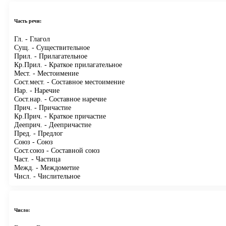
Часть речи:
Гл.
- Глагол
Сущ.
- Существительное
Прил.
- Прилагательное
Кр.Прил.
- Краткое прилагательное
Мест.
- Местоимение
Сост.мест.
- Составное местоимение
Нар.
- Наречие
Сост.нар.
- Составное наречие
Прич.
- Причастие
Кр.Прич.
- Краткое причастие
Дееприч.
- Деепричастие
Пред.
- Предлог
Союз
- Союз
Сост.союз
- Составной союз
Част.
- Частица
Межд.
- Междометие
Числ.
- Числительное
Число: