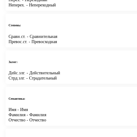
Неперех.
- Непереходный
Степень:
Сравн.ст.
- Сравнительная
Превос.ст.
- Превосходная
Залог:
Дейс.злг.
- Действительный
Стрд.злг.
- Страдательный
Семантика:
Имя
- Имя
Фамилия
- Фамилия
Отчество
- Отчество