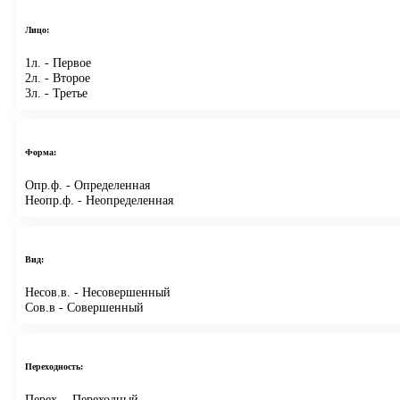
Лицо:
1л.
- Первое
2л.
- Второе
3л.
- Третье
Форма:
Опр.ф.
- Определенная
Неопр.ф.
- Неопределенная
Вид:
Несов.в.
- Несовершенный
Сов.в
- Совершенный
Переходность:
Перех.
- Переходный