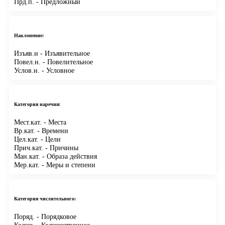
Прд.п.
- Предложный
Наклонение:
Изъяв.н
- Изъявительное
Повел.н.
- Повелительное
Услов.н.
- Условное
Категория наречия:
Мест.кат.
- Места
Вр.кат.
- Времени
Цел.кат.
- Цели
Прич.кат.
- Причины
Ман.кат.
- Образа действия
Мер.кат.
- Меры и степени
Категория числительного:
Поряд.
- Порядковое