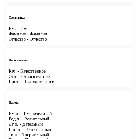
Семантика:
Имя
- Имя
Фамилия
- Фамилия
Отчество
- Отчество
По значению:
Кач.
- Качественное
Отн.
- Относительное
Прит.
- Притяжательное
Падеж:
Им.п.
- Именительный
Род.п.
- Родительный
Дт.п.
- Дательный
Вин.п.
- Винительный
Тв.п.
- Творительный