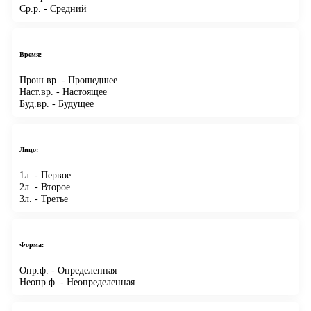
Ср.р.
- Средний
Время:
Прош.вр.
- Прошедшее
Наст.вр.
- Настоящее
Буд.вр.
- Будущее
Лицо:
1л.
- Первое
2л.
- Второе
3л.
- Третье
Форма:
Опр.ф.
- Определенная
Неопр.ф.
- Неопределенная