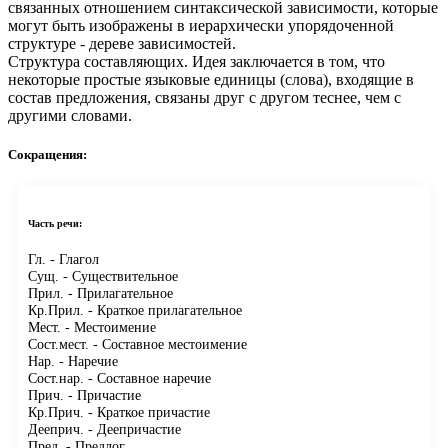
связанных отношением синтаксической зависимости, которые
могут быть изображены в иерархически упорядоченной
структуре - дереве зависимостей.
Структура составляющих.
Идея заключается в том, что
некоторые простые языковые единицы (слова), входящие в
состав предложения, связаны друг с другом теснее, чем с
другими словами.
Сокращения:
Часть речи:
Гл.
- Глагол
Сущ.
- Существительное
Прил.
- Прилагательное
Кр.Прил.
- Краткое прилагательное
Мест.
- Местоимение
Сост.мест.
- Составное местоимение
Нар.
- Наречие
Сост.нар.
- Составное наречие
Прич.
- Причастие
Кр.Прич.
- Краткое причастие
Дееприч.
- Деепричастие
Пред.
- Предлог