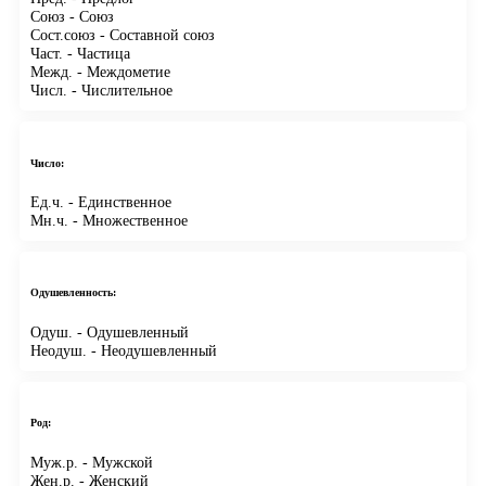
Союз
- Союз
Сост.союз
- Составной союз
Част.
- Частица
Межд.
- Междометие
Числ.
- Числительное
Число:
Ед.ч.
- Единственное
Мн.ч.
- Множественное
Одушевленность:
Одуш.
- Одушевленный
Неодуш.
- Неодушевленный
Род:
Муж.р.
- Мужской
Жен.р.
- Женский