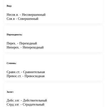
Вид:
Несов.в.
- Несовершенный
Сов.в
- Совершенный
Переходность:
Перех.
- Переходный
Неперех.
- Непереходный
Степень:
Сравн.ст.
- Сравнительная
Превос.ст.
- Превосходная
Залог:
Дейс.злг.
- Действительный
Стрд.злг.
- Страдательный