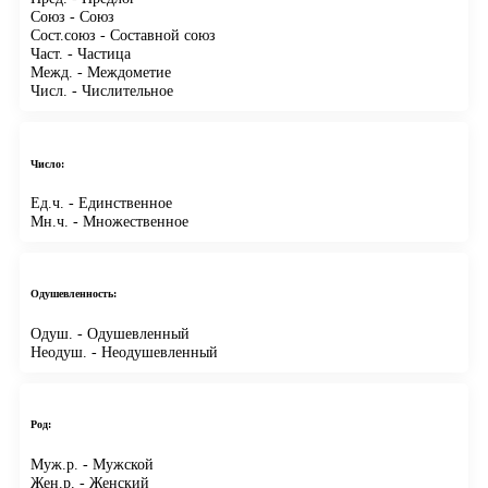
Союз
- Союз
Сост.союз
- Составной союз
Част.
- Частица
Межд.
- Междометие
Числ.
- Числительное
Число:
Ед.ч.
- Единственное
Мн.ч.
- Множественное
Одушевленность:
Одуш.
- Одушевленный
Неодуш.
- Неодушевленный
Род:
Муж.р.
- Мужской
Жен.р.
- Женский