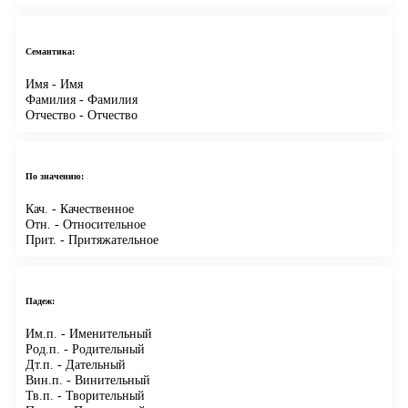
Семантика:
Имя
- Имя
Фамилия
- Фамилия
Отчество
- Отчество
По значению:
Кач.
- Качественное
Отн.
- Относительное
Прит.
- Притяжательное
Падеж:
Им.п.
- Именительный
Род.п.
- Родительный
Дт.п.
- Дательный
Вин.п.
- Винительный
Тв.п.
- Творительный