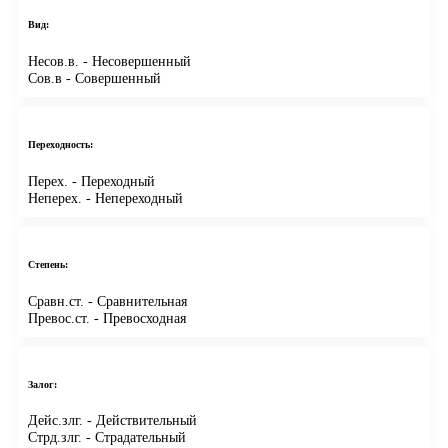
Вид:
Несов.в.
- Несовершенный
Сов.в
- Совершенный
Переходность:
Перех.
- Переходный
Неперех.
- Непереходный
Степень:
Сравн.ст.
- Сравнительная
Превос.ст.
- Превосходная
Залог:
Дейс.злг.
- Действительный
Стрд.злг.
- Страдательный