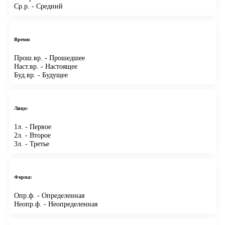
Ср.р.
- Средний
Время:
Прош.вр.
- Прошедшее
Наст.вр.
- Настоящее
Буд.вр.
- Будущее
Лицо:
1л.
- Первое
2л.
- Второе
3л.
- Третье
Форма:
Опр.ф.
- Определенная
Неопр.ф.
- Неопределенная