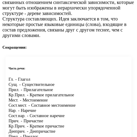
связанных отношением синтаксической зависимости, которые
могут быть изображены в иерархически упорядоченной
структуре - дереве зависимостей.
Структура составляющих.
Идея заключается в том, что
некоторые простые языковые единицы (слова), входящие в
состав предложения, связаны друг с другом теснее, чем с
другими словами.
Сокращения:
Часть речи:
Гл.
- Глагол
Сущ.
- Существительное
Прил.
- Прилагательное
Кр.Прил.
- Краткое прилагательное
Мест.
- Местоимение
Сост.мест.
- Составное местоимение
Нар.
- Наречие
Сост.нар.
- Составное наречие
Прич.
- Причастие
Кр.Прич.
- Краткое причастие
Дееприч.
- Деепричастие
Пред.
- Предлог