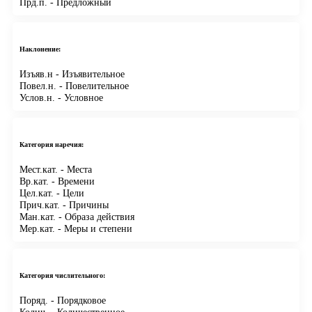
Прд.п.
- Предложный
Наклонение:
Изъяв.н
- Изъявительное
Повел.н.
- Повелительное
Услов.н.
- Условное
Категория наречия:
Мест.кат.
- Места
Вр.кат.
- Времени
Цел.кат.
- Цели
Прич.кат.
- Причины
Ман.кат.
- Образа действия
Мер.кат.
- Меры и степени
Категория числительного:
Поряд.
- Порядковое