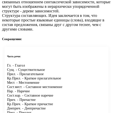
связанных отношением синтаксической зависимости, которые
могут быть изображены в иерархически упорядоченной
структуре - дереве зависимостей.
Структура составляющих.
Идея заключается в том, что
некоторые простые языковые единицы (слова), входящие в
состав предложения, связаны друг с другом теснее, чем с
другими словами.
Сокращения:
Часть речи:
Гл.
- Глагол
Сущ.
- Существительное
Прил.
- Прилагательное
Кр.Прил.
- Краткое прилагательное
Мест.
- Местоимение
Сост.мест.
- Составное местоимение
Нар.
- Наречие
Сост.нар.
- Составное наречие
Прич.
- Причастие
Кр.Прич.
- Краткое причастие
Дееприч.
- Деепричастие
Пред.
- Предлог