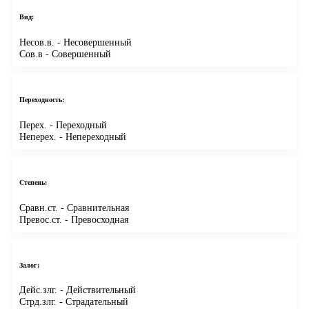
Вид:
Несов.в.
- Несовершенный
Сов.в
- Совершенный
Переходность:
Перех.
- Переходный
Неперех.
- Непереходный
Степень:
Сравн.ст.
- Сравнительная
Превос.ст.
- Превосходная
Залог:
Дейс.злг.
- Действительный
Стрд.злг.
- Страдательный