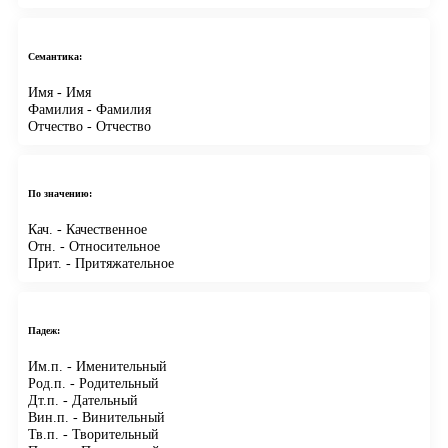
Семантика:
Имя
- Имя
Фамилия
- Фамилия
Отчество
- Отчество
По значению:
Кач.
- Качественное
Отн.
- Относительное
Прит.
- Притяжательное
Падеж:
Им.п.
- Именительный
Род.п.
- Родительный
Дт.п.
- Дательный
Вин.п.
- Винительный
Тв.п.
- Творительный