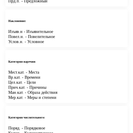
Прд.п.
- Предложный
Наклонение:
Изъяв.н
- Изъявительное
Повел.н.
- Повелительное
Услов.н.
- Условное
Категория наречия:
Мест.кат.
- Места
Вр.кат.
- Времени
Цел.кат.
- Цели
Прич.кат.
- Причины
Ман.кат.
- Образа действия
Мер.кат.
- Меры и степени
Категория числительного:
Поряд.
- Порядковое