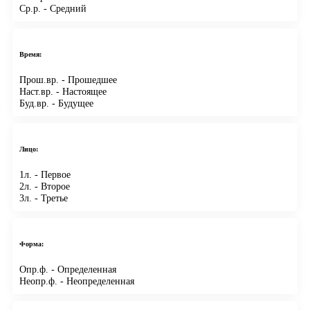
Ср.р.
- Средний
Время:
Прош.вр.
- Прошедшее
Наст.вр.
- Настоящее
Буд.вр.
- Будущее
Лицо:
1л.
- Первое
2л.
- Второе
3л.
- Третье
Форма:
Опр.ф.
- Определенная
Неопр.ф.
- Неопределенная