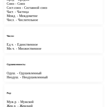
Союз
- Союз
Сост.союз
- Составной союз
Част.
- Частица
Межд.
- Междометие
Числ.
- Числительное
Число:
Ед.ч.
- Единственное
Мн.ч.
- Множественное
Одушевленность:
Одуш.
- Одушевленный
Неодуш.
- Неодушевленный
Род:
Муж.р.
- Мужской
Жен.р.
- Женский