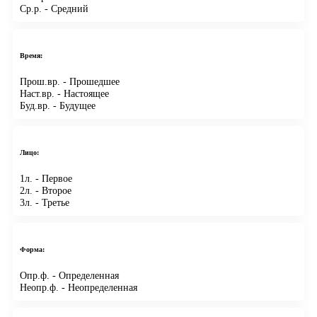
Ср.р.
- Средний
Время:
Прош.вр.
- Прошедшее
Наст.вр.
- Настоящее
Буд.вр.
- Будущее
Лицо:
1л.
- Первое
2л.
- Второе
3л.
- Третье
Форма:
Опр.ф.
- Определенная
Неопр.ф.
- Неопределенная