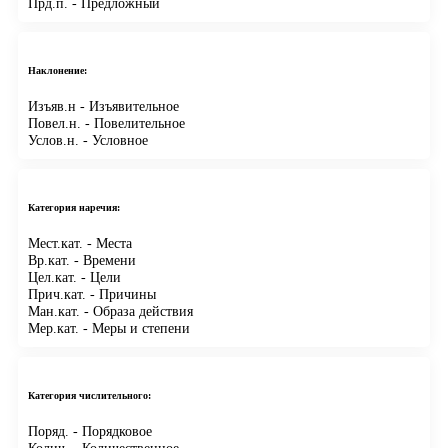
Прд.п.
- Предложный
Наклонение:
Изъяв.н
- Изъявительное
Повел.н.
- Повелительное
Услов.н.
- Условное
Категория наречия:
Мест.кат.
- Места
Вр.кат.
- Времени
Цел.кат.
- Цели
Прич.кат.
- Причины
Ман.кат.
- Образа действия
Мер.кат.
- Меры и степени
Категория числительного:
Поряд.
- Порядковое