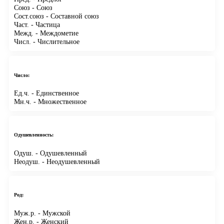
Союз
- Союз
Сост.союз
- Составной союз
Част.
- Частица
Межд.
- Междометие
Числ.
- Числительное
Число:
Ед.ч.
- Единственное
Мн.ч.
- Множественное
Одушевленность:
Одуш.
- Одушевленный
Неодуш.
- Неодушевленный
Род:
Муж.р.
- Мужской
Жен.р.
- Женский