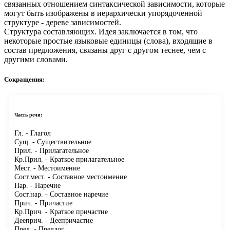
связанных отношением синтаксической зависимости, которые
могут быть изображены в иерархически упорядоченной
структуре - дереве зависимостей.
Структура составляющих.
Идея заключается в том, что
некоторые простые языковые единицы (слова), входящие в
состав предложения, связаны друг с другом теснее, чем с
другими словами.
Сокращения:
Часть речи:
Гл.
- Глагол
Сущ.
- Существительное
Прил.
- Прилагательное
Кр.Прил.
- Краткое прилагательное
Мест.
- Местоимение
Сост.мест.
- Составное местоимение
Нар.
- Наречие
Сост.нар.
- Составное наречие
Прич.
- Причастие
Кр.Прич.
- Краткое причастие
Дееприч.
- Деепричастие
Пред.
- Предлог