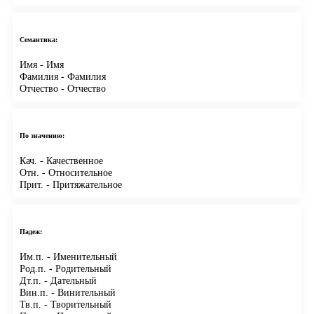
Семантика:
Имя
- Имя
Фамилия
- Фамилия
Отчество
- Отчество
По значению:
Кач.
- Качественное
Отн.
- Относительное
Прит.
- Притяжательное
Падеж:
Им.п.
- Именительный
Род.п.
- Родительный
Дт.п.
- Дательный
Вин.п.
- Винительный
Тв.п.
- Творительный