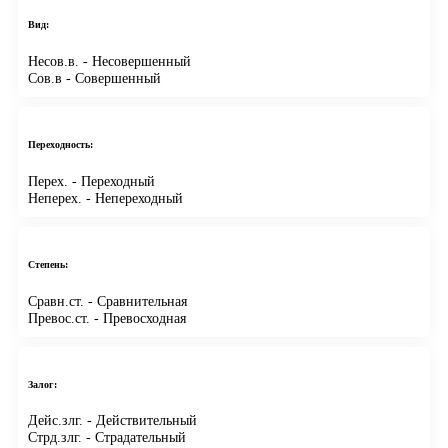
Вид:
Несов.в.
- Несовершенный
Сов.в
- Совершенный
Переходность:
Перех.
- Переходный
Неперех.
- Непереходный
Степень:
Сравн.ст.
- Сравнительная
Превос.ст.
- Превосходная
Залог:
Дейс.злг.
- Действительный
Стрд.злг.
- Страдательный