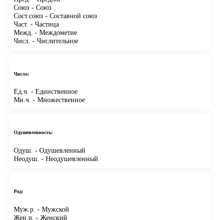
Союз
- Союз
Сост.союз
- Составной союз
Част.
- Частица
Межд.
- Междометие
Числ.
- Числительное
Число:
Ед.ч.
- Единственное
Мн.ч.
- Множественное
Одушевленность:
Одуш.
- Одушевленный
Неодуш.
- Неодушевленный
Род:
Муж.р.
- Мужской
Жен.р.
- Женский