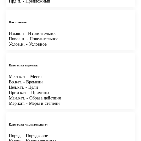
Прд.п.
- Предложный
Наклонение:
Изъяв.н
- Изъявительное
Повел.н.
- Повелительное
Услов.н.
- Условное
Категория наречия:
Мест.кат.
- Места
Вр.кат.
- Времени
Цел.кат.
- Цели
Прич.кат.
- Причины
Ман.кат.
- Образа действия
Мер.кат.
- Меры и степени
Категория числительного:
Поряд.
- Порядковое