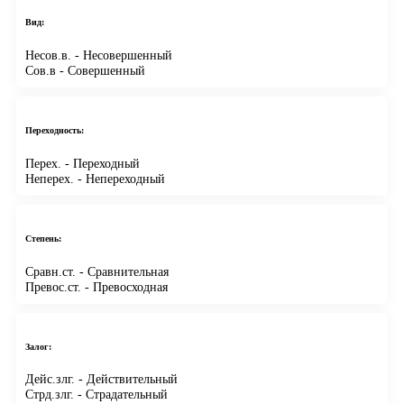
Вид:
Несов.в.
- Несовершенный
Сов.в
- Совершенный
Переходность:
Перех.
- Переходный
Неперех.
- Непереходный
Степень:
Сравн.ст.
- Сравнительная
Превос.ст.
- Превосходная
Залог:
Дейс.злг.
- Действительный
Стрд.злг.
- Страдательный