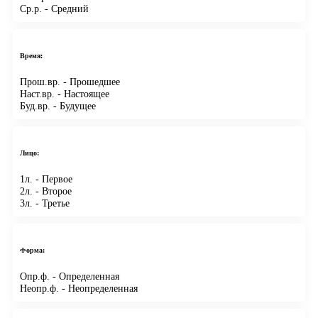
Ср.р.
- Средний
Время:
Прош.вр.
- Прошедшее
Наст.вр.
- Настоящее
Буд.вр.
- Будущее
Лицо:
1л.
- Первое
2л.
- Второе
3л.
- Третье
Форма:
Опр.ф.
- Определенная
Неопр.ф.
- Неопределенная