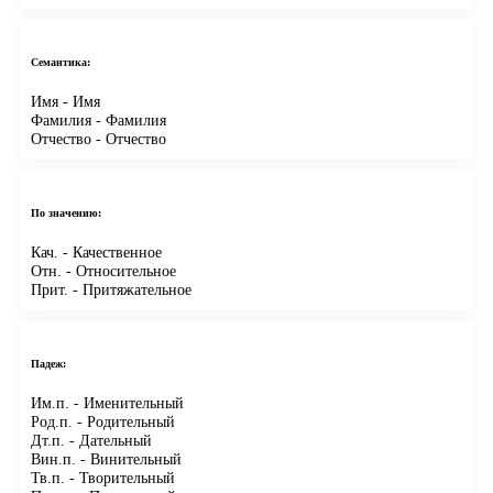
Семантика:
Имя
- Имя
Фамилия
- Фамилия
Отчество
- Отчество
По значению:
Кач.
- Качественное
Отн.
- Относительное
Прит.
- Притяжательное
Падеж:
Им.п.
- Именительный
Род.п.
- Родительный
Дт.п.
- Дательный
Вин.п.
- Винительный
Тв.п.
- Творительный