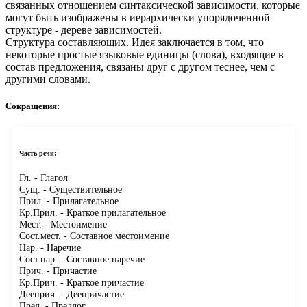
связанных отношением синтаксической зависимости, которые
могут быть изображены в иерархически упорядоченной
структуре - дереве зависимостей.
Структура составляющих.
Идея заключается в том, что
некоторые простые языковые единицы (слова), входящие в
состав предложения, связаны друг с другом теснее, чем с
другими словами.
Сокращения:
Часть речи:
Гл.
- Глагол
Сущ.
- Существительное
Прил.
- Прилагательное
Кр.Прил.
- Краткое прилагательное
Мест.
- Местоимение
Сост.мест.
- Составное местоимение
Нар.
- Наречие
Сост.нар.
- Составное наречие
Прич.
- Причастие
Кр.Прич.
- Краткое причастие
Дееприч.
- Деепричастие
Пред.
- Предлог