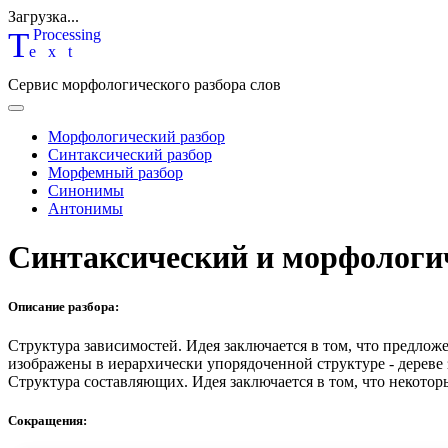
Загрузка...
T
P
rocessing
ext
Сервис морфологического разбора слов
Морфологический разбор
Синтаксический разбор
Морфемный разбор
Синонимы
Антонимы
Синтаксический и морфологи
Описание разбора:
Структура зависимостей.
Идея заключается в том, что предлож
изображены в иерархически упорядоченной структуре - дереве
Структура составляющих.
Идея заключается в том, что некотор
Сокращения: