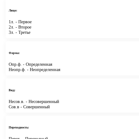
Лицо:
1л.
- Первое
2л.
- Второе
3л.
- Третье
Форма:
Опр.ф.
- Определенная
Неопр.ф.
- Неопределенная
Вид:
Несов.в.
- Несовершенный
Сов.в
- Совершенный
Переходность:
Перех.
- Переходный