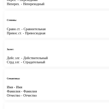
Неперех.
- Непереходный
Степень:
Сравн.ст.
- Сравнительная
Превос.ст.
- Превосходная
Залог:
Дейс.злг.
- Действительный
Стрд.злг.
- Страдательный
Семантика:
Имя
- Имя
Фамилия
- Фамилия
Отчество
- Отчество