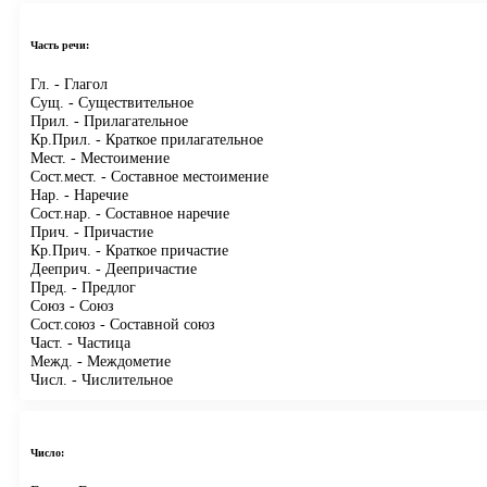
Часть речи:
Гл.
- Глагол
Сущ.
- Существительное
Прил.
- Прилагательное
Кр.Прил.
- Краткое прилагательное
Мест.
- Местоимение
Сост.мест.
- Составное местоимение
Нар.
- Наречие
Сост.нар.
- Составное наречие
Прич.
- Причастие
Кр.Прич.
- Краткое причастие
Дееприч.
- Деепричастие
Пред.
- Предлог
Союз
- Союз
Сост.союз
- Составной союз
Част.
- Частица
Межд.
- Междометие
Числ.
- Числительное
Число: