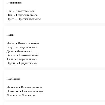
По значению:
Кач.
- Качественное
Отн.
- Относительное
Прит.
- Притяжательное
Падеж:
Им.п.
- Именительный
Род.п.
- Родительный
Дт.п.
- Дательный
Вин.п.
- Винительный
Тв.п.
- Творительный
Прд.п.
- Предложный
Наклонение:
Изъяв.н
- Изъявительное
Повел.н.
- Повелительное
Услов.н.
- Условное