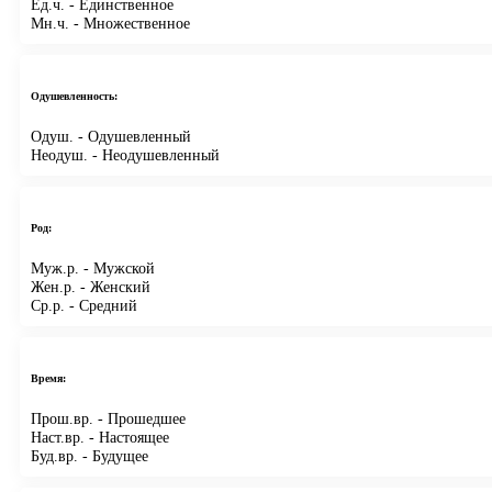
Ед.ч.
- Единственное
Мн.ч.
- Множественное
Одушевленность:
Одуш.
- Одушевленный
Неодуш.
- Неодушевленный
Род:
Муж.р.
- Мужской
Жен.р.
- Женский
Ср.р.
- Средний
Время:
Прош.вр.
- Прошедшее
Наст.вр.
- Настоящее
Буд.вр.
- Будущее