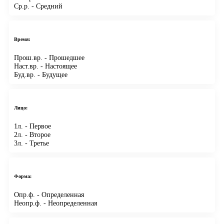
Ср.р.
- Средний
Время:
Прош.вр.
- Прошедшее
Наст.вр.
- Настоящее
Буд.вр.
- Будущее
Лицо:
1л.
- Первое
2л.
- Второе
3л.
- Третье
Форма:
Опр.ф.
- Определенная
Неопр.ф.
- Неопределенная