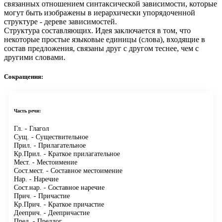
связанных отношением синтаксической зависимости, которые
могут быть изображены в иерархически упорядоченной
структуре - дереве зависимостей.
Структура составляющих.
Идея заключается в том, что
некоторые простые языковые единицы (слова), входящие в
состав предложения, связаны друг с другом теснее, чем с
другими словами.
Сокращения:
Часть речи:
Гл.
- Глагол
Сущ.
- Существительное
Прил.
- Прилагательное
Кр.Прил.
- Краткое прилагательное
Мест.
- Местоимение
Сост.мест.
- Составное местоимение
Нар.
- Наречие
Сост.нар.
- Составное наречие
Прич.
- Причастие
Кр.Прич.
- Краткое причастие
Дееприч.
- Деепричастие
Пред.
- Предлог