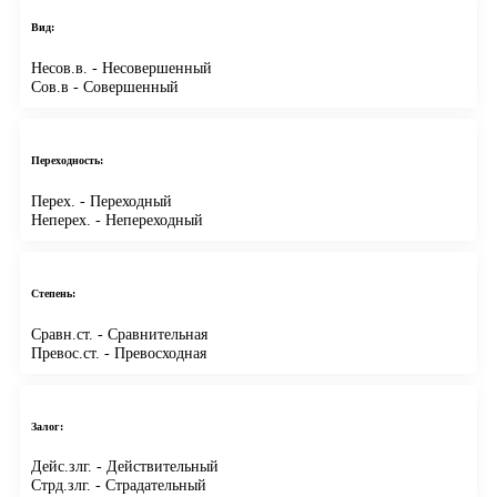
Вид:
Несов.в.
- Несовершенный
Сов.в
- Совершенный
Переходность:
Перех.
- Переходный
Неперех.
- Непереходный
Степень:
Сравн.ст.
- Сравнительная
Превос.ст.
- Превосходная
Залог:
Дейс.злг.
- Действительный
Стрд.злг.
- Страдательный