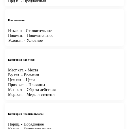
Прд.п.
- Предложный
Наклонение:
Изъяв.н
- Изъявительное
Повел.н.
- Повелительное
Услов.н.
- Условное
Категория наречия:
Мест.кат.
- Места
Вр.кат.
- Времени
Цел.кат.
- Цели
Прич.кат.
- Причины
Ман.кат.
- Образа действия
Мер.кат.
- Меры и степени
Категория числительного:
Поряд.
- Порядковое