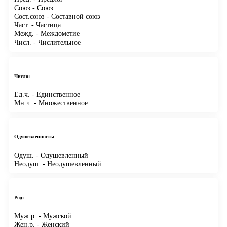
Союз
- Союз
Сост.союз
- Составной союз
Част.
- Частица
Межд.
- Междометие
Числ.
- Числительное
Число:
Ед.ч.
- Единственное
Мн.ч.
- Множественное
Одушевленность:
Одуш.
- Одушевленный
Неодуш.
- Неодушевленный
Род:
Муж.р.
- Мужской
Жен.р.
- Женский