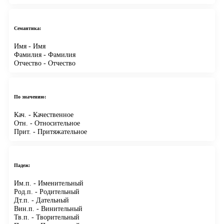
Семантика:
Имя
- Имя
Фамилия
- Фамилия
Отчество
- Отчество
По значению:
Кач.
- Качественное
Отн.
- Относительное
Прит.
- Притяжательное
Падеж:
Им.п.
- Именительный
Род.п.
- Родительный
Дт.п.
- Дательный
Вин.п.
- Винительный
Тв.п.
- Творительный