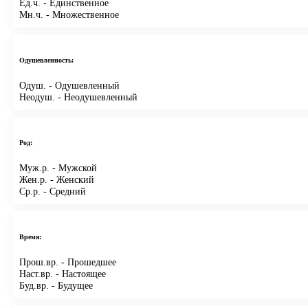
Ед.ч.
- Единственное
Мн.ч.
- Множественное
Одушевленность:
Одуш.
- Одушевленный
Неодуш.
- Неодушевленный
Род:
Муж.р.
- Мужской
Жен.р.
- Женский
Ср.р.
- Средний
Время:
Прош.вр.
- Прошедшее
Наст.вр.
- Настоящее
Буд.вр.
- Будущее