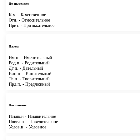
По значению:
Кач.
- Качественное
Отн.
- Относительное
Прит.
- Притяжательное
Падеж:
Им.п.
- Именительный
Род.п.
- Родительный
Дт.п.
- Дательный
Вин.п.
- Винительный
Тв.п.
- Творительный
Прд.п.
- Предложный
Наклонение:
Изъяв.н
- Изъявительное
Повел.н.
- Повелительное
Услов.н.
- Условное