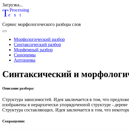
Загрузка...
T
P
rocessing
ext
Сервис морфологического разбора слов
Морфологический разбор
Синтаксический разбор
Морфемный разбор
Синонимы
Антонимы
Синтаксический и морфологи
Описание разбора:
Структура зависимостей.
Идея заключается в том, что предлож
изображены в иерархически упорядоченной структуре - дереве
Структура составляющих.
Идея заключается в том, что некотор
Сокращения: