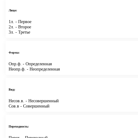
Лицо:
1л.
- Первое
2л.
- Второе
3л.
- Третье
Форма:
Опр.ф.
- Определенная
Неопр.ф.
- Неопределенная
Вид:
Несов.в.
- Несовершенный
Сов.в
- Совершенный
Переходность:
Перех.
- Переходный