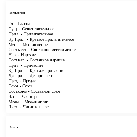
Часть речи:
Гл.
- Глагол
Сущ.
- Существительное
Прил.
- Прилагательное
Кр.Прил.
- Краткое прилагательное
Мест.
- Местоимение
Сост.мест.
- Составное местоимение
Нар.
- Наречие
Сост.нар.
- Составное наречие
Прич.
- Причастие
Кр.Прич.
- Краткое причастие
Дееприч.
- Деепричастие
Пред.
- Предлог
Союз
- Союз
Сост.союз
- Составной союз
Част.
- Частица
Межд.
- Междометие
Числ.
- Числительное
Число: