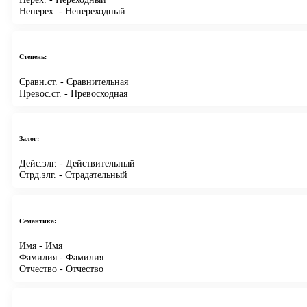
Неперех.
- Непереходный
Степень:
Сравн.ст.
- Сравнительная
Превос.ст.
- Превосходная
Залог:
Дейс.злг.
- Действительный
Стрд.злг.
- Страдательный
Семантика:
Имя
- Имя
Фамилия
- Фамилия
Отчество
- Отчество