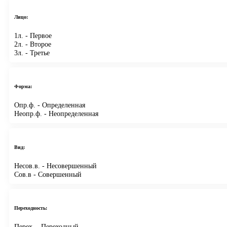
Лицо:
1л.
- Первое
2л.
- Второе
3л.
- Третье
Форма:
Опр.ф.
- Определенная
Неопр.ф.
- Неопределенная
Вид:
Несов.в.
- Несовершенный
Сов.в
- Совершенный
Переходность:
Перех.
- Переходный