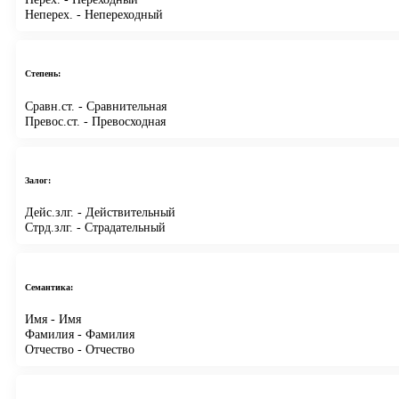
Неперех.
- Непереходный
Степень:
Сравн.ст.
- Сравнительная
Превос.ст.
- Превосходная
Залог:
Дейс.злг.
- Действительный
Стрд.злг.
- Страдательный
Семантика:
Имя
- Имя
Фамилия
- Фамилия
Отчество
- Отчество