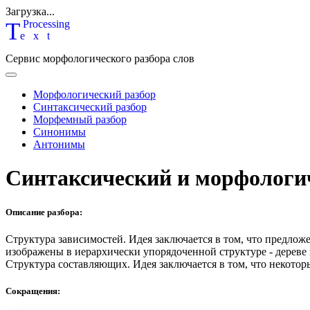
Загрузка...
T
P
rocessing
ext
Сервис морфологического разбора слов
Морфологический разбор
Синтаксический разбор
Морфемный разбор
Синонимы
Антонимы
Синтаксический и морфологи
Описание разбора:
Структура зависимостей.
Идея заключается в том, что предлож
изображены в иерархически упорядоченной структуре - дереве
Структура составляющих.
Идея заключается в том, что некотор
Сокращения: