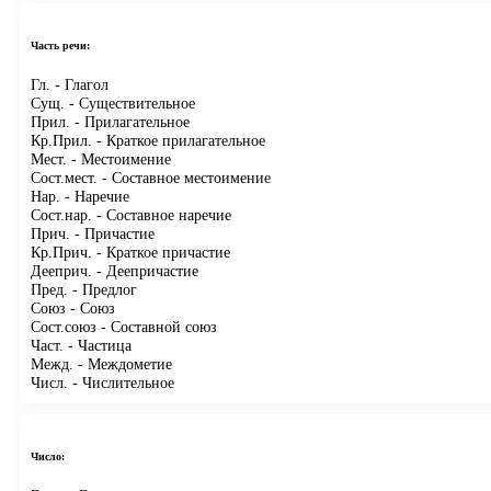
Часть речи:
Гл.
- Глагол
Сущ.
- Существительное
Прил.
- Прилагательное
Кр.Прил.
- Краткое прилагательное
Мест.
- Местоимение
Сост.мест.
- Составное местоимение
Нар.
- Наречие
Сост.нар.
- Составное наречие
Прич.
- Причастие
Кр.Прич.
- Краткое причастие
Дееприч.
- Деепричастие
Пред.
- Предлог
Союз
- Союз
Сост.союз
- Составной союз
Част.
- Частица
Межд.
- Междометие
Числ.
- Числительное
Число: