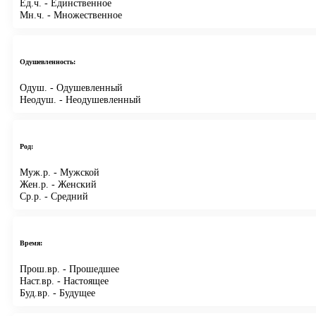
Ед.ч.
- Единственное
Мн.ч.
- Множественное
Одушевленность:
Одуш.
- Одушевленный
Неодуш.
- Неодушевленный
Род:
Муж.р.
- Мужской
Жен.р.
- Женский
Ср.р.
- Средний
Время:
Прош.вр.
- Прошедшее
Наст.вр.
- Настоящее
Буд.вр.
- Будущее