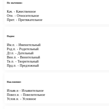
По значению:
Кач.
- Качественное
Отн.
- Относительное
Прит.
- Притяжательное
Падеж:
Им.п.
- Именительный
Род.п.
- Родительный
Дт.п.
- Дательный
Вин.п.
- Винительный
Тв.п.
- Творительный
Прд.п.
- Предложный
Наклонение:
Изъяв.н
- Изъявительное
Повел.н.
- Повелительное
Услов.н.
- Условное