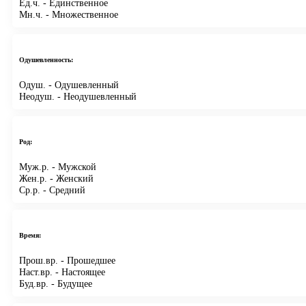
Ед.ч.
- Единственное
Мн.ч.
- Множественное
Одушевленность:
Одуш.
- Одушевленный
Неодуш.
- Неодушевленный
Род:
Муж.р.
- Мужской
Жен.р.
- Женский
Ср.р.
- Средний
Время:
Прош.вр.
- Прошедшее
Наст.вр.
- Настоящее
Буд.вр.
- Будущее