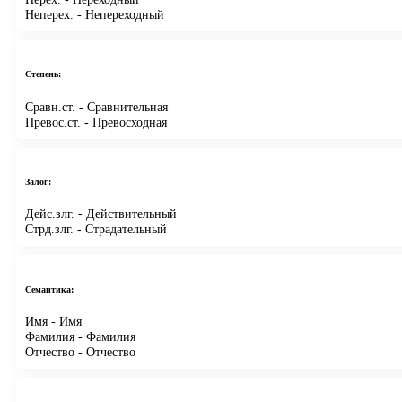
Неперех.
- Непереходный
Степень:
Сравн.ст.
- Сравнительная
Превос.ст.
- Превосходная
Залог:
Дейс.злг.
- Действительный
Стрд.злг.
- Страдательный
Семантика:
Имя
- Имя
Фамилия
- Фамилия
Отчество
- Отчество