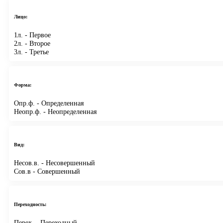
Лицо:
1л.
- Первое
2л.
- Второе
3л.
- Третье
Форма:
Опр.ф.
- Определенная
Неопр.ф.
- Неопределенная
Вид:
Несов.в.
- Несовершенный
Сов.в
- Совершенный
Переходность:
Перех.
- Переходный