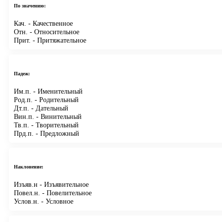
По значению:
Кач.
- Качественное
Отн.
- Относительное
Прит.
- Притяжательное
Падеж:
Им.п.
- Именительный
Род.п.
- Родительный
Дт.п.
- Дательный
Вин.п.
- Винительный
Тв.п.
- Творительный
Прд.п.
- Предложный
Наклонение:
Изъяв.н
- Изъявительное
Повел.н.
- Повелительное
Услов.н.
- Условное