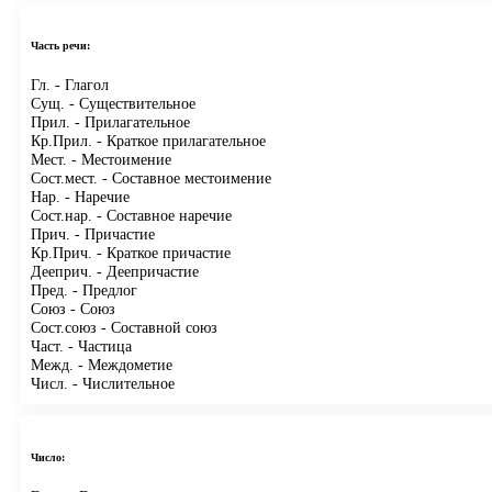
Часть речи:
Гл.
- Глагол
Сущ.
- Существительное
Прил.
- Прилагательное
Кр.Прил.
- Краткое прилагательное
Мест.
- Местоимение
Сост.мест.
- Составное местоимение
Нар.
- Наречие
Сост.нар.
- Составное наречие
Прич.
- Причастие
Кр.Прич.
- Краткое причастие
Дееприч.
- Деепричастие
Пред.
- Предлог
Союз
- Союз
Сост.союз
- Составной союз
Част.
- Частица
Межд.
- Междометие
Числ.
- Числительное
Число: