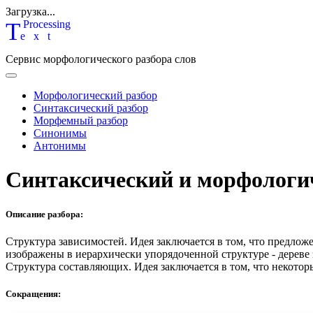
Загрузка...
T
P
rocessing
ext
Сервис морфологического разбора слов
Морфологический разбор
Синтаксический разбор
Морфемный разбор
Синонимы
Антонимы
Синтаксический и морфологи
Описание разбора:
Структура зависимостей.
Идея заключается в том, что предлож
изображены в иерархически упорядоченной структуре - дереве
Структура составляющих.
Идея заключается в том, что некотор
Сокращения: