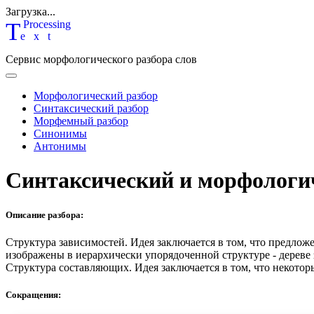
Загрузка...
T
P
rocessing
ext
Сервис морфологического разбора слов
Морфологический разбор
Синтаксический разбор
Морфемный разбор
Синонимы
Антонимы
Синтаксический и морфологи
Описание разбора:
Структура зависимостей.
Идея заключается в том, что предлож
изображены в иерархически упорядоченной структуре - дереве
Структура составляющих.
Идея заключается в том, что некотор
Сокращения: