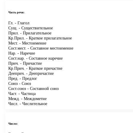
Часть речи:
Гл.
- Глагол
Сущ.
- Существительное
Прил.
- Прилагательное
Кр.Прил.
- Краткое прилагательное
Мест.
- Местоимение
Сост.мест.
- Составное местоимение
Нар.
- Наречие
Сост.нар.
- Составное наречие
Прич.
- Причастие
Кр.Прич.
- Краткое причастие
Дееприч.
- Деепричастие
Пред.
- Предлог
Союз
- Союз
Сост.союз
- Составной союз
Част.
- Частица
Межд.
- Междометие
Числ.
- Числительное
Число: