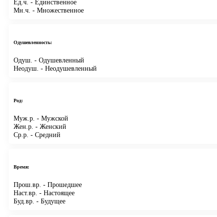
Ед.ч.
- Единственное
Мн.ч.
- Множественное
Одушевленность:
Одуш.
- Одушевленный
Неодуш.
- Неодушевленный
Род:
Муж.р.
- Мужской
Жен.р.
- Женский
Ср.р.
- Средний
Время:
Прош.вр.
- Прошедшее
Наст.вр.
- Настоящее
Буд.вр.
- Будущее