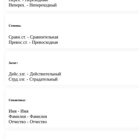
Неперех.
- Непереходный
Степень:
Сравн.ст.
- Сравнительная
Превос.ст.
- Превосходная
Залог:
Дейс.злг.
- Действительный
Стрд.злг.
- Страдательный
Семантика:
Имя
- Имя
Фамилия
- Фамилия
Отчество
- Отчество