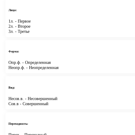
Лицо:
1л.
- Первое
2л.
- Второе
3л.
- Третье
Форма:
Опр.ф.
- Определенная
Неопр.ф.
- Неопределенная
Вид:
Несов.в.
- Несовершенный
Сов.в
- Совершенный
Переходность:
Перех.
- Переходный