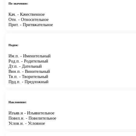
По значению:
Кач.
- Качественное
Отн.
- Относительное
Прит.
- Притяжательное
Падеж:
Им.п.
- Именительный
Род.п.
- Родительный
Дт.п.
- Дательный
Вин.п.
- Винительный
Тв.п.
- Творительный
Прд.п.
- Предложный
Наклонение:
Изъяв.н
- Изъявительное
Повел.н.
- Повелительное
Услов.н.
- Условное