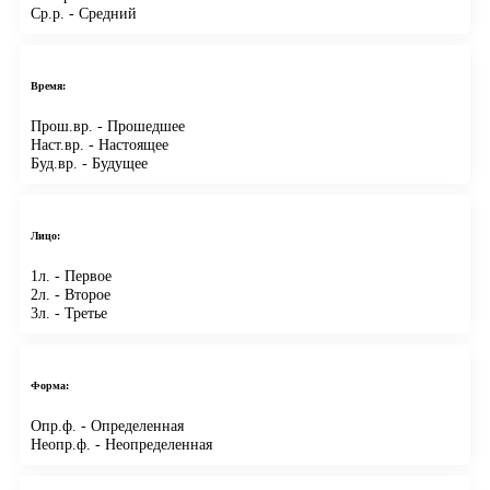
Ср.р.
- Средний
Время:
Прош.вр.
- Прошедшее
Наст.вр.
- Настоящее
Буд.вр.
- Будущее
Лицо:
1л.
- Первое
2л.
- Второе
3л.
- Третье
Форма:
Опр.ф.
- Определенная
Неопр.ф.
- Неопределенная