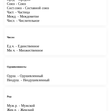
Союз
- Союз
Сост.союз
- Составной союз
Част.
- Частица
Межд.
- Междометие
Числ.
- Числительное
Число:
Ед.ч.
- Единственное
Мн.ч.
- Множественное
Одушевленность:
Одуш.
- Одушевленный
Неодуш.
- Неодушевленный
Род:
Муж.р.
- Мужской
Жен.р.
- Женский