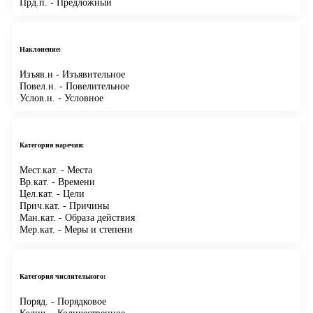
Прд.п.
- Предложный
Наклонение:
Изъяв.н
- Изъявительное
Повел.н.
- Повелительное
Услов.н.
- Условное
Категория наречия:
Мест.кат.
- Места
Вр.кат.
- Времени
Цел.кат.
- Цели
Прич.кат.
- Причины
Ман.кат.
- Образа действия
Мер.кат.
- Меры и степени
Категория числительного:
Поряд.
- Порядковое