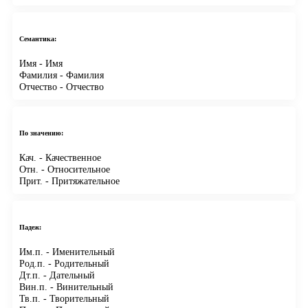
Семантика:
Имя
- Имя
Фамилия
- Фамилия
Отчество
- Отчество
По значению:
Кач.
- Качественное
Отн.
- Относительное
Прит.
- Притяжательное
Падеж:
Им.п.
- Именительный
Род.п.
- Родительный
Дт.п.
- Дательный
Вин.п.
- Винительный
Тв.п.
- Творительный