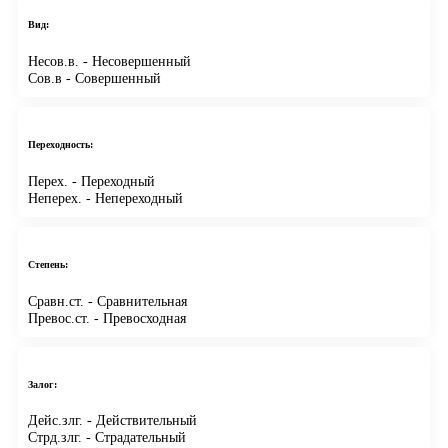
Вид:
Несов.в.
- Несовершенный
Сов.в
- Совершенный
Переходность:
Перех.
- Переходный
Неперех.
- Непереходный
Степень:
Сравн.ст.
- Сравнительная
Превос.ст.
- Превосходная
Залог:
Дейс.злг.
- Действительный
Стрд.злг.
- Страдательный