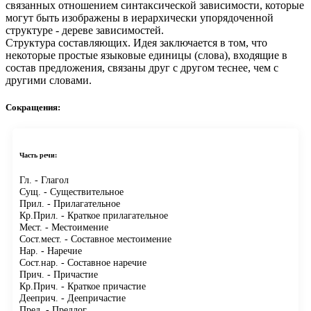
связанных отношением синтаксической зависимости, которые
могут быть изображены в иерархически упорядоченной
структуре - дереве зависимостей.
Структура составляющих.
Идея заключается в том, что
некоторые простые языковые единицы (слова), входящие в
состав предложения, связаны друг с другом теснее, чем с
другими словами.
Сокращения:
Часть речи:
Гл.
- Глагол
Сущ.
- Существительное
Прил.
- Прилагательное
Кр.Прил.
- Краткое прилагательное
Мест.
- Местоимение
Сост.мест.
- Составное местоимение
Нар.
- Наречие
Сост.нар.
- Составное наречие
Прич.
- Причастие
Кр.Прич.
- Краткое причастие
Дееприч.
- Деепричастие
Пред.
- Предлог