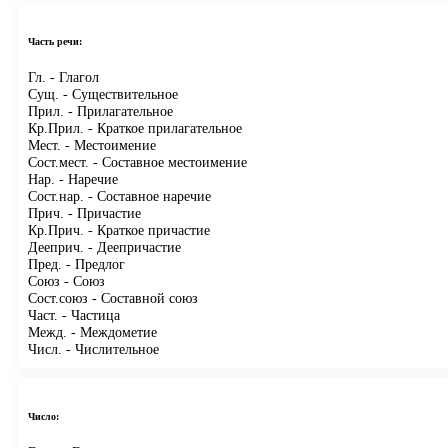
Часть речи:
Гл.
- Глагол
Сущ.
- Существительное
Прил.
- Прилагательное
Кр.Прил.
- Краткое прилагательное
Мест.
- Местоимение
Сост.мест.
- Составное местоимение
Нар.
- Наречие
Сост.нар.
- Составное наречие
Прич.
- Причастие
Кр.Прич.
- Краткое причастие
Дееприч.
- Деепричастие
Пред.
- Предлог
Союз
- Союз
Сост.союз
- Составной союз
Част.
- Частица
Межд.
- Междометие
Числ.
- Числительное
Число: