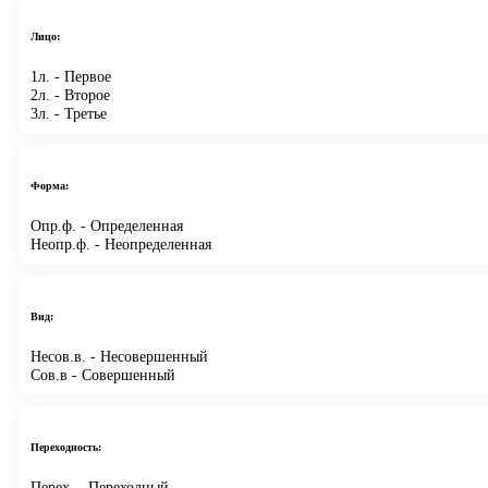
Лицо:
1л.
- Первое
2л.
- Второе
3л.
- Третье
Форма:
Опр.ф.
- Определенная
Неопр.ф.
- Неопределенная
Вид:
Несов.в.
- Несовершенный
Сов.в
- Совершенный
Переходность:
Перех.
- Переходный