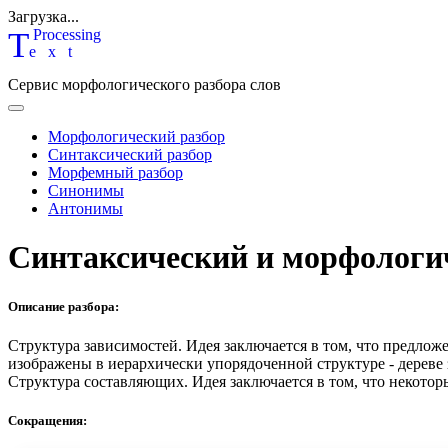
Загрузка...
T
P
rocessing
ext
Сервис морфологического разбора слов
Морфологический разбор
Синтаксический разбор
Морфемный разбор
Синонимы
Антонимы
Синтаксический и морфологи
Описание разбора:
Структура зависимостей.
Идея заключается в том, что предлож
изображены в иерархически упорядоченной структуре - дереве
Структура составляющих.
Идея заключается в том, что некотор
Сокращения: