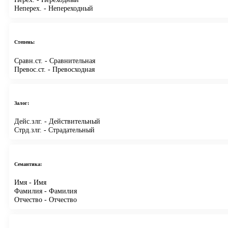
Неперех.
- Непереходный
Степень:
Сравн.ст.
- Сравнительная
Превос.ст.
- Превосходная
Залог:
Дейс.злг.
- Действительный
Стрд.злг.
- Страдательный
Семантика:
Имя
- Имя
Фамилия
- Фамилия
Отчество
- Отчество