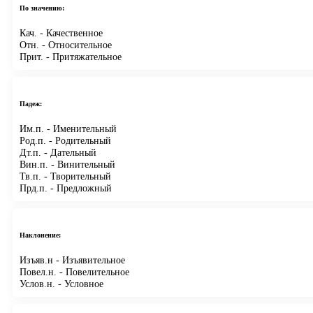
По значению:
Кач.
- Качественное
Отн.
- Относительное
Прит.
- Притяжательное
Падеж:
Им.п.
- Именительный
Род.п.
- Родительный
Дт.п.
- Дательный
Вин.п.
- Винительный
Тв.п.
- Творительный
Прд.п.
- Предложный
Наклонение:
Изъяв.н
- Изъявительное
Повел.н.
- Повелительное
Услов.н.
- Условное