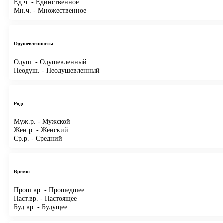
Ед.ч.
- Единственное
Мн.ч.
- Множественное
Одушевленность:
Одуш.
- Одушевленный
Неодуш.
- Неодушевленный
Род:
Муж.р.
- Мужской
Жен.р.
- Женский
Ср.р.
- Средний
Время:
Прош.вр.
- Прошедшее
Наст.вр.
- Настоящее
Буд.вр.
- Будущее