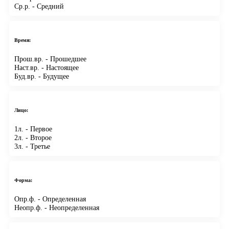
Ср.р.
- Средний
Время:
Прош.вр.
- Прошедшее
Наст.вр.
- Настоящее
Буд.вр.
- Будущее
Лицо:
1л.
- Первое
2л.
- Второе
3л.
- Третье
Форма:
Опр.ф.
- Определенная
Неопр.ф.
- Неопределенная