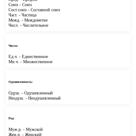
Союз
- Союз
Сост.союз
- Составной союз
Част.
- Частица
Межд.
- Междометие
Числ.
- Числительное
Число:
Ед.ч.
- Единственное
Мн.ч.
- Множественное
Одушевленность:
Одуш.
- Одушевленный
Неодуш.
- Неодушевленный
Род:
Муж.р.
- Мужской
Жен.р.
- Женский