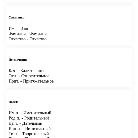
Семантика:
Имя
- Имя
Фамилия
- Фамилия
Отчество
- Отчество
По значению:
Кач.
- Качественное
Отн.
- Относительное
Прит.
- Притяжательное
Падеж:
Им.п.
- Именительный
Род.п.
- Родительный
Дт.п.
- Дательный
Вин.п.
- Винительный
Тв.п.
- Творительный