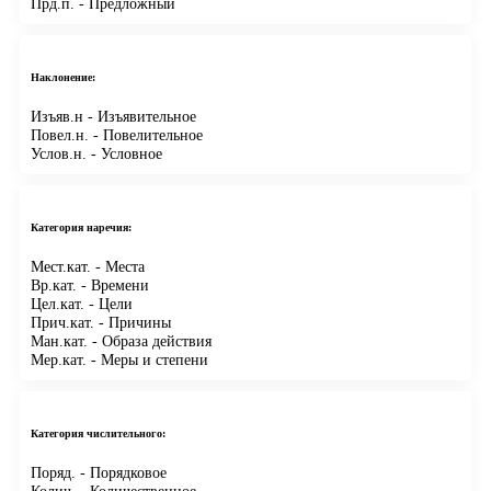
Прд.п.
- Предложный
Наклонение:
Изъяв.н
- Изъявительное
Повел.н.
- Повелительное
Услов.н.
- Условное
Категория наречия:
Мест.кат.
- Места
Вр.кат.
- Времени
Цел.кат.
- Цели
Прич.кат.
- Причины
Ман.кат.
- Образа действия
Мер.кат.
- Меры и степени
Категория числительного:
Поряд.
- Порядковое