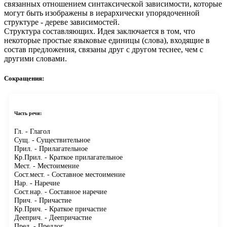
связанных отношением синтаксической зависимости, которые
могут быть изображены в иерархически упорядоченной
структуре - дереве зависимостей.
Структура составляющих.
Идея заключается в том, что
некоторые простые языковые единицы (слова), входящие в
состав предложения, связаны друг с другом теснее, чем с
другими словами.
Сокращения:
Часть речи:
Гл.
- Глагол
Сущ.
- Существительное
Прил.
- Прилагательное
Кр.Прил.
- Краткое прилагательное
Мест.
- Местоимение
Сост.мест.
- Составное местоимение
Нар.
- Наречие
Сост.нар.
- Составное наречие
Прич.
- Причастие
Кр.Прич.
- Краткое причастие
Дееприч.
- Деепричастие
Пред.
- Предлог