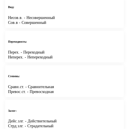
Вид:
Несов.в.
- Несовершенный
Сов.в
- Совершенный
Переходность:
Перех.
- Переходный
Неперех.
- Непереходный
Степень:
Сравн.ст.
- Сравнительная
Превос.ст.
- Превосходная
Залог:
Дейс.злг.
- Действительный
Стрд.злг.
- Страдательный