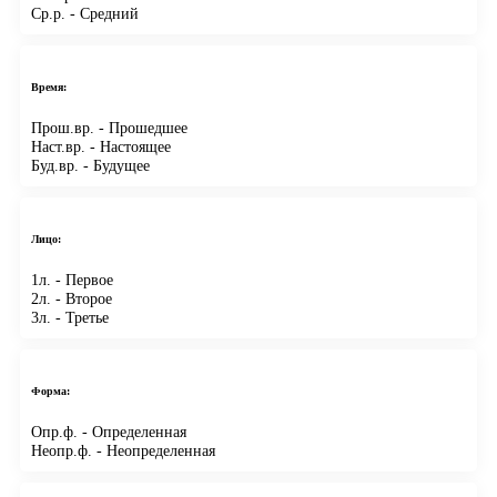
Ср.р.
- Средний
Время:
Прош.вр.
- Прошедшее
Наст.вр.
- Настоящее
Буд.вр.
- Будущее
Лицо:
1л.
- Первое
2л.
- Второе
3л.
- Третье
Форма:
Опр.ф.
- Определенная
Неопр.ф.
- Неопределенная