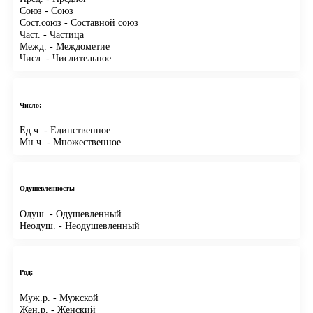
Союз
- Союз
Сост.союз
- Составной союз
Част.
- Частица
Межд.
- Междометие
Числ.
- Числительное
Число:
Ед.ч.
- Единственное
Мн.ч.
- Множественное
Одушевленность:
Одуш.
- Одушевленный
Неодуш.
- Неодушевленный
Род:
Муж.р.
- Мужской
Жен.р.
- Женский