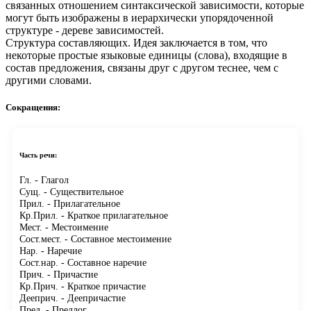
связанных отношением синтаксической зависимости, которые
могут быть изображены в иерархически упорядоченной
структуре - дереве зависимостей.
Структура составляющих.
Идея заключается в том, что
некоторые простые языковые единицы (слова), входящие в
состав предложения, связаны друг с другом теснее, чем с
другими словами.
Сокращения:
Часть речи:
Гл.
- Глагол
Сущ.
- Существительное
Прил.
- Прилагательное
Кр.Прил.
- Краткое прилагательное
Мест.
- Местоимение
Сост.мест.
- Составное местоимение
Нар.
- Наречие
Сост.нар.
- Составное наречие
Прич.
- Причастие
Кр.Прич.
- Краткое причастие
Дееприч.
- Деепричастие
Пред.
- Предлог