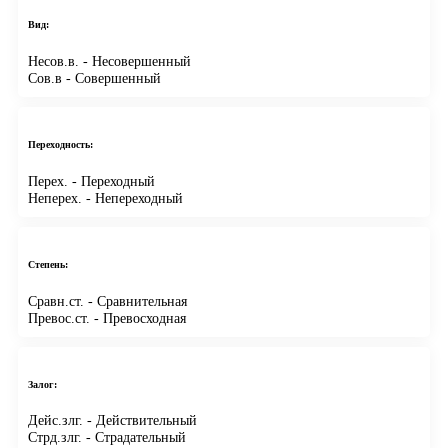
Вид:
Несов.в.
- Несовершенный
Сов.в
- Совершенный
Переходность:
Перех.
- Переходный
Неперех.
- Непереходный
Степень:
Сравн.ст.
- Сравнительная
Превос.ст.
- Превосходная
Залог:
Дейс.злг.
- Действительный
Стрд.злг.
- Страдательный