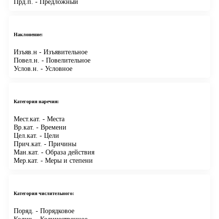
Прд.п.
- Предложный
Наклонение:
Изъяв.н
- Изъявительное
Повел.н.
- Повелительное
Услов.н.
- Условное
Категория наречия:
Мест.кат.
- Места
Вр.кат.
- Времени
Цел.кат.
- Цели
Прич.кат.
- Причины
Ман.кат.
- Образа действия
Мер.кат.
- Меры и степени
Категория числительного:
Поряд.
- Порядковое