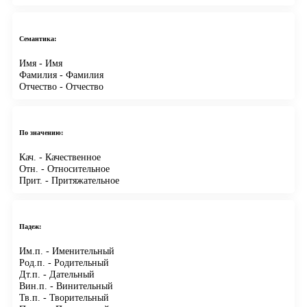
Семантика:
Имя
- Имя
Фамилия
- Фамилия
Отчество
- Отчество
По значению:
Кач.
- Качественное
Отн.
- Относительное
Прит.
- Притяжательное
Падеж:
Им.п.
- Именительный
Род.п.
- Родительный
Дт.п.
- Дательный
Вин.п.
- Винительный
Тв.п.
- Творительный