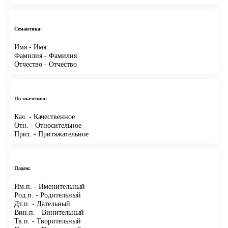
Семантика:
Имя
- Имя
Фамилия
- Фамилия
Отчество
- Отчество
По значению:
Кач.
- Качественное
Отн.
- Относительное
Прит.
- Притяжательное
Падеж:
Им.п.
- Именительный
Род.п.
- Родительный
Дт.п.
- Дательный
Вин.п.
- Винительный
Тв.п.
- Творительный