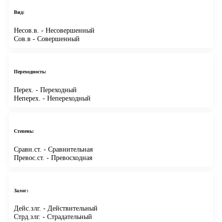
Вид:
Несов.в.
- Несовершенный
Сов.в
- Совершенный
Переходность:
Перех.
- Переходный
Неперех.
- Непереходный
Степень:
Сравн.ст.
- Сравнительная
Превос.ст.
- Превосходная
Залог:
Дейс.злг.
- Действительный
Стрд.злг.
- Страдательный